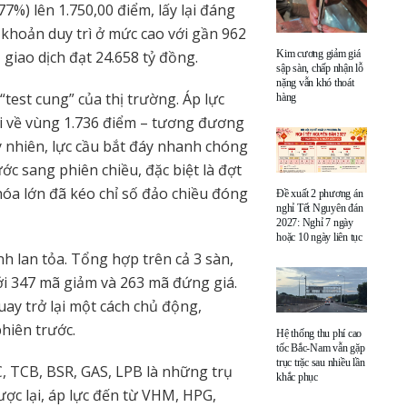
7%) lên 1.750,00 điểm, lấy lại đáng
khoản duy trì ở mức cao với gần 962
 giao dịch đạt 24.658 tỷ đồng.
Kim cương giảm giá
sập sàn, chấp nhận lỗ
nặng vẫn khó thoát
test cung” của thị trường. Áp lực
hàng
ùi về vùng 1.736 điểm – tương đương
 nhiên, lực cầu bắt đáy nhanh chóng
c sang phiên chiều, đặc biệt là đợt
óa lớn đã kéo chỉ số đảo chiều đóng
Đề xuất 2 phương án
nghỉ Tết Nguyên đán
2027: Nghỉ 7 ngày
hoặc 10 ngày liên tục
nh lan tỏa. Tổng hợp trên cả 3 sàn,
ới 347 mã giảm và 263 mã đứng giá.
uay trở lại một cách chủ động,
hiên trước.
Hệ thống thu phí cao
tốc Bắc-Nam vẫn gặp
trục trặc sau nhiều lần
C, TCB, BSR, GAS, LPB là những trụ
khắc phục
ợc lại, áp lực đến từ VHM, HPG,