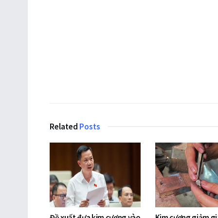
Related
Posts
Đề xuất đưa kim cương vào
Kim cương giảm gi