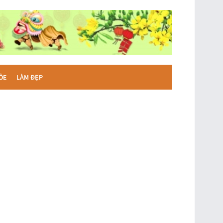
ỎE
LÀM ĐẸP