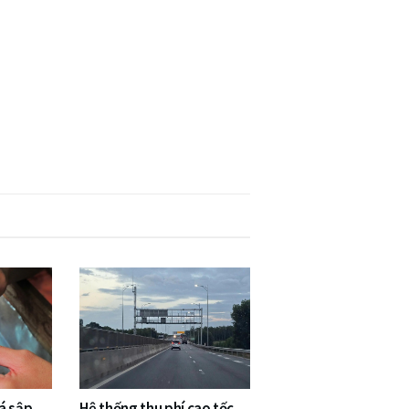
á sập
Hệ thống thu phí cao tốc