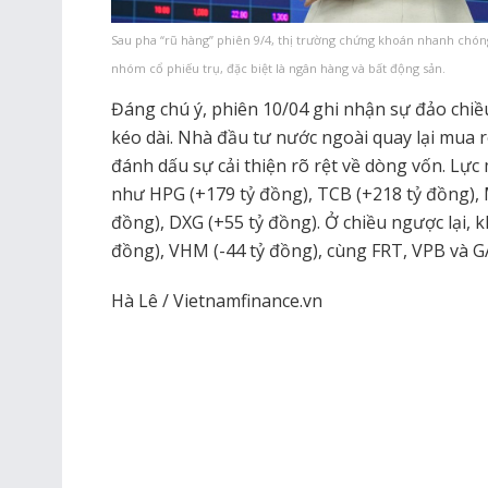
Sau pha “rũ hàng” phiên 9/4, thị trường chứng khoán nhanh chóng l
nhóm cổ phiếu trụ, đặc biệt là ngân hàng và bất động sản.
Đáng chú ý, phiên 10/04 ghi nhận sự đảo chiề
kéo dài. Nhà đầu tư nước ngoài quay lại mua
đánh dấu sự cải thiện rõ rệt về dòng vốn. Lực
như HPG (+179 tỷ đồng), TCB (+218 tỷ đồng),
đồng), DXG (+55 tỷ đồng). Ở chiều ngược lại, k
đồng), VHM (-44 tỷ đồng), cùng FRT, VPB và G
Hà Lê / Vietnamfinance.vn