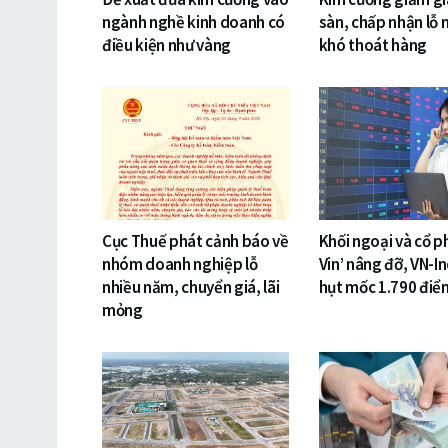
ngành nghề kinh doanh có
sàn, chấp nhận lỗ 
điều kiện như vàng
khó thoát hàng
Cục Thuế phát cảnh báo về
Khối ngoại và cổ p
nhóm doanh nghiệp lỗ
Vin’ nâng đỡ, VN-I
nhiều năm, chuyển giá, lãi
hụt mốc 1.790 điể
mỏng