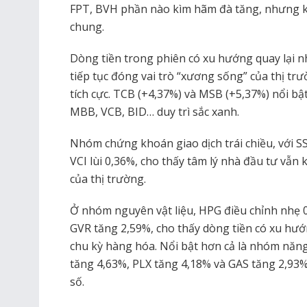
FPT, BVH phần nào kìm hãm đà tăng, nhưng 
chung.
Dòng tiền trong phiên có xu hướng quay lại 
tiếp tục đóng vai trò “xương sống” của thị t
tích cực. TCB (+4,37%) và MSB (+5,37%) nổi bậ
MBB, VCB, BID… duy trì sắc xanh.
Nhóm chứng khoán giao dịch trái chiều, với S
VCI lùi 0,36%, cho thấy tâm lý nhà đầu tư vẫn
của thị trường.
Ở nhóm nguyên vật liệu, HPG điều chỉnh nhẹ 
GVR tăng 2,59%, cho thấy dòng tiền có xu hướn
chu kỳ hàng hóa. Nổi bật hơn cả là nhóm năn
tăng 4,63%, PLX tăng 4,18% và GAS tăng 2,93%,
số.