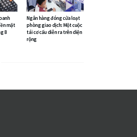
doanh
Ngân hàng đóng cửa loạt
tiền mặt
phòng giao dịch: Một cuộc
ng 8
tái cơ cấu diễn ra trên diện
rộng