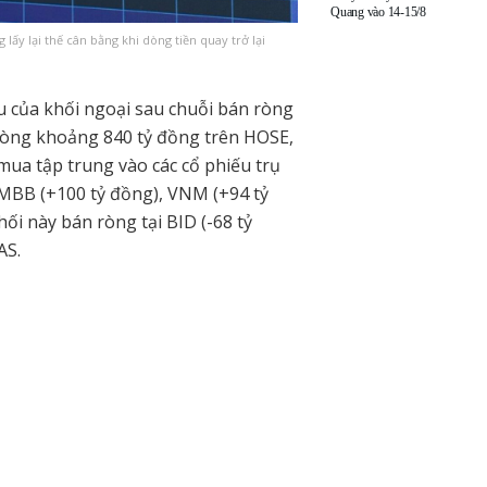
Quang vào 14-15/8
ấy lại thế cân bằng khi dòng tiền quay trở lại
u của khối ngoại sau chuỗi bán ròng
 ròng khoảng 840 tỷ đồng trên HOSE,
 mua tập trung vào các cổ phiếu trụ
 MBB (+100 tỷ đồng), VNM (+94 tỷ
hối này bán ròng tại BID (-68 tỷ
AS.