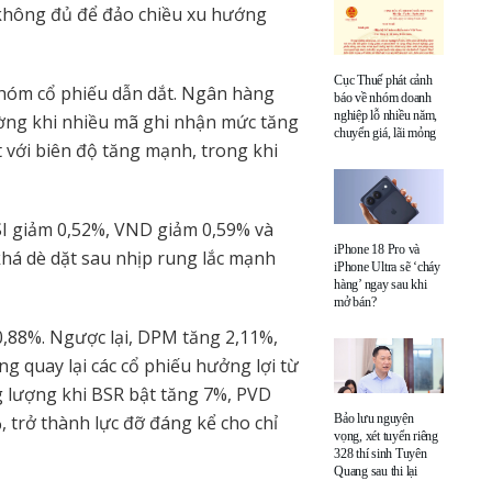
không đủ để đảo chiều xu hướng
Cục Thuế phát cảnh
nhóm cổ phiếu dẫn dắt. Ngân hàng
báo về nhóm doanh
nghiệp lỗ nhiều năm,
rường khi nhiều mã ghi nhận mức tăng
chuyển giá, lãi mỏng
t với biên độ tăng mạnh, trong khi
SI giảm 0,52%, VND giảm 0,59% và
iPhone 18 Pro và
 khá dè dặt sau nhịp rung lắc mạnh
iPhone Ultra sẽ ‘cháy
hàng’ ngay sau khi
mở bán?
0,88%. Ngược lại, DPM tăng 2,11%,
g quay lại các cổ phiếu hưởng lợi từ
g lượng khi BSR bật tăng 7%, PVD
 trở thành lực đỡ đáng kể cho chỉ
Bảo lưu nguyện
vọng, xét tuyển riêng
328 thí sinh Tuyên
Quang sau thi lại