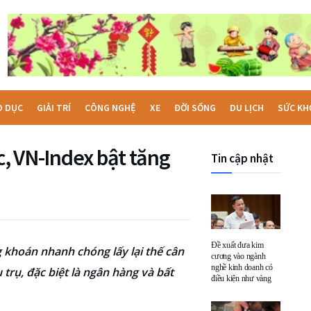
O DỤC
GIẢI TRÍ
CÔNG NGHỆ
XE
ĐỜI SỐNG
DU LỊCH
SỨC KH
c, VN-Index bật tăng
Tin cập nhật
Đề xuất đưa kim
g khoán nhanh chóng lấy lại thế cân
cương vào ngành
nghề kinh doanh có
 trụ, đặc biệt là ngân hàng và bất
điều kiện như vàng