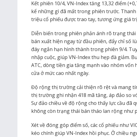
Kết phiên 10/4, VN-Index tăng 13,32 điểm (+0,7
kể những gì đã mất trong phiên trước. Thanh 
triệu cổ phiếu được trao tay, tương ứng giá trị
Diễn biến trong phiên phản ánh rõ trạng thái “
bán xuất hiện ngay từ đầu phiên, đẩy chỉ số l
đáy ngắn hạn hình thành trong phiên 9/4. Tuy
nhập cuộc, giúp VN-Index thu hẹp đà giảm. Bướ
ATC, dòng tiền gia tăng mạnh vào nhóm vốn h
cửa ở mức cao nhất ngày.
Độ rộng thị trường cải thiện rõ rệt và mang tí
thị trường ghi nhận 418 mã tăng, áp đảo so v
Sự đảo chiều về độ rộng cho thấy lực cầu đã q
không còn trạng thái bán tháo lan rộng như p
Xét về đóng góp điểm số, các cổ phiếu như VI
kéo chính giúp VN-Index hồi phục. Ở chiều ngư