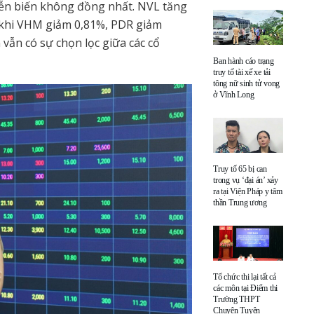
iễn biến không đồng nhất. NVL tăng
 khi VHM giảm 0,81%, PDR giảm
vẫn có sự chọn lọc giữa các cổ
Ban hành cáo trạng
truy tố tài xế xe tải
tông nữ sinh tử vong
ở Vĩnh Long
Truy tố 65 bị can
trong vụ ‘đại án’ xảy
ra tại Viện Pháp y tâm
thần Trung ương
Tổ chức thi lại tất cả
các môn tại Điểm thi
Trường THPT
Chuyên Tuyên