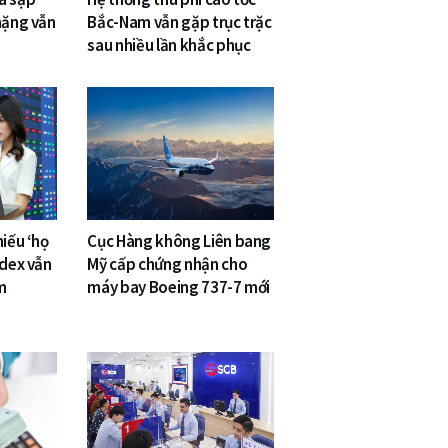
nặng vẫn
Bắc-Nam vẫn gặp trục trặc
sau nhiều lần khắc phục
hiếu ‘họ
Cục Hàng không Liên bang
ndex vẫn
Mỹ cấp chứng nhận cho
m
máy bay Boeing 737-7 mới