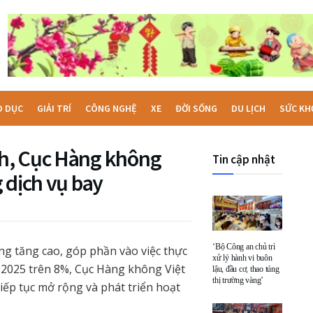
O DỤC
GIẢI TRÍ
CÔNG NGHỆ
XE
ĐỜI SỐNG
DU LỊCH
SỨC KH
h, Cục Hàng không
Tin cập nhật
 dịch vụ bay
‘Bộ Công an chủ trì
 tăng cao, góp phần vào việc thực
xử lý hành vi buôn
 2025 trên 8%, Cục Hàng không Việt
lậu, đầu cơ, thao túng
thị trường vàng’
ếp tục mở rộng và phát triển hoạt