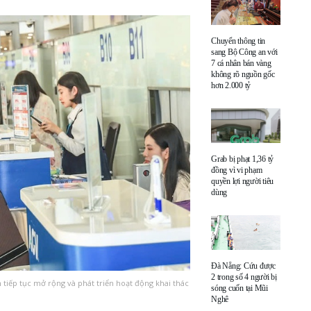
Chuyển thông tin
sang Bộ Công an với
7 cá nhân bán vàng
không rõ nguồn gốc
hơn 2.000 tỷ
Grab bị phạt 1,36 tỷ
đồng vì vi phạm
quyền lợi người tiêu
dùng
Đà Nẵng: Cứu được
2 trong số 4 người bị
iếp tục mở rộng và phát triển hoạt động khai thác
sóng cuốn tại Mũi
Nghê