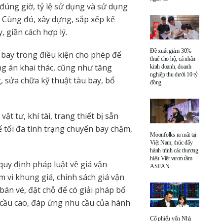
 đúng giờ, tỷ lệ sử dụng và sử dụng
. Cùng đó, xây dựng, sắp xếp kế
 giãn cách hợp lý.
Đề xuất giảm 30%
 bay trong điều kiện cho phép để
thuế cho hộ, cá nhân
ng án khai thác, cũng như tăng
kinh doanh, doanh
nghiệp thu dưới 10 tỷ
 sửa chữa kỹ thuật tàu bay, bổ
đồng
 tư, khí tài, trang thiết bị sẵn
 tối đa tình trạng chuyến bay chậm,
Moonfolks ra mắt tại
Việt Nam, thúc đẩy
hành trình các thương
hiệu Việt vươn tầm
quy định pháp luật về giá vận
ASEAN
 vi khung giá, chính sách giá vận
bán vé, đặt chỗ để có giải pháp bổ
 cầu cao, đáp ứng nhu cầu của hành
Cổ phiếu vốn Nhà