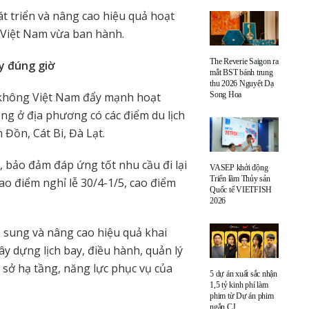
át triển và nâng cao hiệu quả hoạt
Việt Nam vừa ban hành.
The Reverie Saigon ra
ay đúng giờ
mắt BST bánh trung
thu 2026 Nguyệt Dạ
Song Hoa
 không Việt Nam đẩy mạnh hoạt
ng ở địa phương có các điểm du lịch
Đồn, Cát Bi, Đà Lạt.
, bảo đảm đáp ứng tốt nhu cầu đi lại
VASEP khởi động
Triển lãm Thủy sản
ao điểm nghỉ lễ 30/4-1/5, cao điểm
Quốc tế VIETFISH
2026
ổ sung và nâng cao hiệu quả khai
xây dựng lịch bay, điều hành, quản lý
ơ sở hạ tầng, năng lực phục vụ của
5 dự án xuất sắc nhận
1,5 tỷ kinh phí làm
phim từ Dự án phim
ngắn CJ