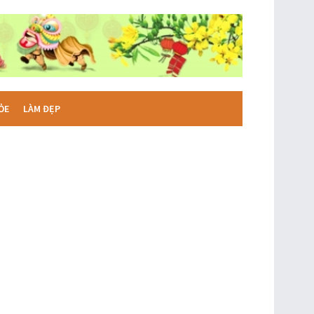
ỎE
LÀM ĐẸP