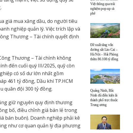
Việt thông qua trải
.
nghiệm pop-up cà
phê
ua giá mua xăng dầu, do người tiêu
anh nghiệp quản lý. Việc trích lập và
Công Thương – Tài chính quyết định
Đề xuất tăng vốn
đường sắt Lào Cai –
Hà Nội – Hải Phòng
ộ Công Thương – Tài chính không
thêm 86.108 tỷ đồng
Tính đến cuối quý III/2025, quỹ còn
ghiệp có số dư lớn nhất gồm
Tháp 461 tỷ đồng, Dầu khí TP.HCM
u quân đội 300 tỷ đồng.
Quảng Ninh, Bắc
Ninh đủ điều kiện là
thành phố trực thuộc
cũng giữ nguyên quy định thương
Trung ương
ng bố, điều chỉnh giá bán lẻ trong
iá bán buôn). Doanh nghiệp phải kê
ũng như cơ quan quản lý địa phương