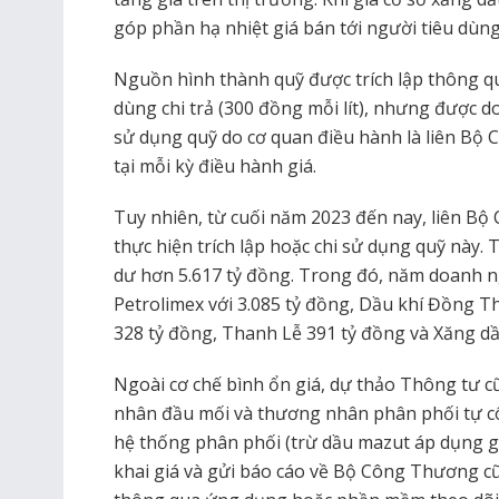
góp phần hạ nhiệt giá bán tới người tiêu dùng
Nguồn hình thành quỹ được trích lập thông q
dùng chi trả (300 đồng mỗi lít), nhưng được do
sử dụng quỹ do cơ quan điều hành là liên Bộ 
tại mỗi kỳ điều hành giá.
Tuy nhiên, từ cuối năm 2023 đến nay, liên B
thực hiện trích lập hoặc chi sử dụng quỹ này. 
dư hơn 5.617 tỷ đồng. Trong đó, năm doanh n
Petrolimex với 3.085 tỷ đồng, Dầu khí Đồng 
328 tỷ đồng, Thanh Lễ 391 tỷ đồng và Xăng dầ
Ngoài cơ chế bình ổn giá, dự thảo Thông tư 
nhân đầu mối và thương nhân phân phối tự cô
hệ thống phân phối (trừ dầu mazut áp dụng g
khai giá và gửi báo cáo về Bộ Công Thương c