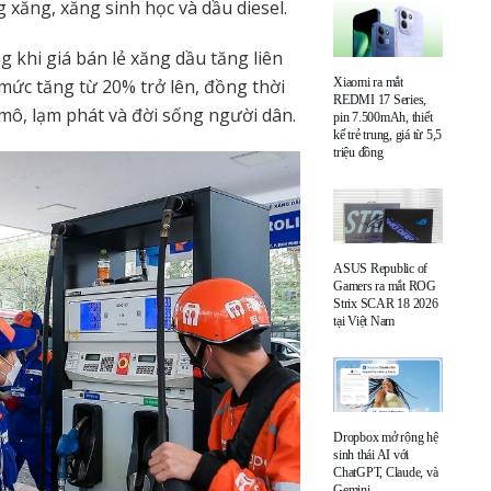
g xăng, xăng sinh học và dầu diesel.
g khi giá bán lẻ xăng dầu tăng liên
 mức tăng từ 20% trở lên, đồng thời
Xiaomi ra mắt
REDMI 17 Series,
ĩ mô, lạm phát và đời sống người dân.
pin 7.500mAh, thiết
kế trẻ trung, giá từ 5,5
triệu đồng
ASUS Republic of
Gamers ra mắt ROG
Strix SCAR 18 2026
tại Việt Nam
Dropbox mở rộng hệ
sinh thái AI với
ChatGPT, Claude, và
Gemini