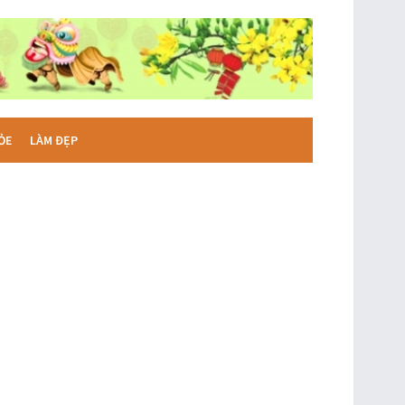
ỎE
LÀM ĐẸP