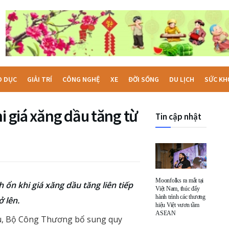
O DỤC
GIẢI TRÍ
CÔNG NGHỆ
XE
ĐỜI SỐNG
DU LỊCH
SỨC KH
i giá xăng dầu tăng từ
Tin cập nhật
Moonfolks ra mắt tại
ổn khi giá xăng dầu tăng liên tiếp
Việt Nam, thúc đẩy
hành trình các thương
 lên.
hiệu Việt vươn tầm
ASEAN
ầu, Bộ Công Thương bổ sung quy