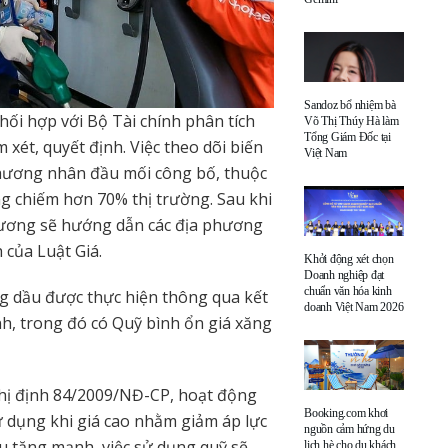
Sandoz bổ nhiệm bà
i hợp với Bộ Tài chính phân tích
Võ Thị Thúy Hà làm
Tổng Giám Đốc tại
xét, quyết định. Việc theo dõi biến
Việt Nam
thương nhân đầu mối công bố, thuộc
g chiếm hơn 70% thị trường. Sau khi
ương sẽ hướng dẫn các địa phương
 của Luật Giá.
Khởi động xét chọn
Doanh nghiệp đạt
chuẩn văn hóa kinh
ng dầu được thực hiện thông qua kết
doanh Việt Nam 2026
ính, trong đó có Quỹ bình ổn giá xăng
hị định 84/2009/NĐ-CP, hoạt động
Booking.com khơi
sử dụng khi giá cao nhằm giảm áp lực
nguồn cảm hứng du
ầu tăng mạnh, việc sử dụng quỹ sẽ
lịch hè cho du khách