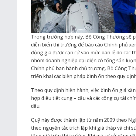
Trong trường hợp này, Bộ Công Thương sẽ phố
diễn biến thị trường để báo cáo Chính phủ xem 
động giá được căn cứ vào mức bán lẻ do các 
nhóm doanh nghiệp đại diện có tổng sản lượn
Chính phủ ban hành chủ trương, Bộ Công Th
triển khai các biện pháp bình ổn theo quy định
Theo quy định hiện hành, việc bình ổn giá xă
hợp điều tiết cung – cầu và các công cụ tài ch
dầu.
Quỹ này được thành lập từ năm 2009 theo Ng
theo nguyên tắc trích lập khi giá thấp và chi 
tăng giá trên thị trường. Khi giá cơ sở xăng d