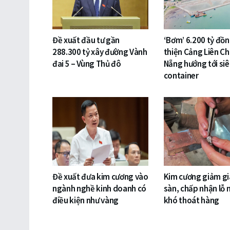
Đề xuất đầu tư gần
‘Bơm’ 6.200 tỷ đồ
288.300 tỷ xây đường Vành
thiện Cảng Liên Ch
đai 5 – Vùng Thủ đô
Nẵng hướng tới si
container
Đề xuất đưa kim cương vào
Kim cương giảm gi
ngành nghề kinh doanh có
sàn, chấp nhận lỗ 
điều kiện như vàng
khó thoát hàng