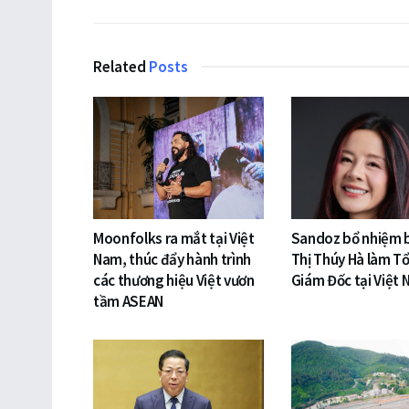
Related
Posts
Moonfolks ra mắt tại Việt
Sandoz bổ nhiệm 
Nam, thúc đẩy hành trình
Thị Thúy Hà làm T
các thương hiệu Việt vươn
Giám Đốc tại Việt
tầm ASEAN