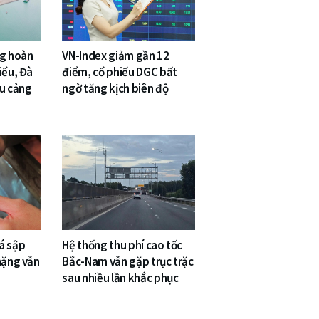
ng hoàn
VN-Index giảm gần 12
iểu, Đà
điểm, cổ phiếu DGC bất
êu cảng
ngờ tăng kịch biên độ
á sập
Hệ thống thu phí cao tốc
nặng vẫn
Bắc-Nam vẫn gặp trục trặc
sau nhiều lần khắc phục