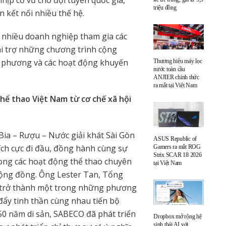
triệu đồng
 kết nối nhiều thế hệ.
g nhiều doanh nghiệp tham gia các
ài trợ những chương trình cộng
ịa phương và các hoạt động khuyến
Thương hiệu máy lọc
nước toàn cầu
ANJIER chính thức
ra mắt tại Việt Nam
hể thao Việt Nam từ cơ chế xã hội
ia – Rượu – Nước giải khát Sài Gòn
ASUS Republic of
ch cực đi đầu, đồng hành cùng sự
Gamers ra mắt ROG
Strix SCAR 18 2026
rong các hoạt động thể thao chuyên
tại Việt Nam
cộng đồng. Ông Lester Tan, Tổng
 trở thành một trong những phương
 đẩy tinh thần cùng nhau tiến bộ
0 năm di sản, SABECO đã phát triển
Dropbox mở rộng hệ
sinh thái AI với