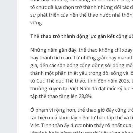
tổ chức đã lựa chọn trở thành những đối tác 
sự phát triển của nền thể thao nước nhà thô
vững.
Thể thao trở thành động lực gắn kết cộng 
Những năm gần đây, thể thao không chỉ xoay 
hay thành tích cao. Từ những giải chạy mara
gia, đến các sân bóng cộng đồng sôi động mỗi
thành một phần thiết yếu trong đời sống và lố
từ Cục Thể dục Thể thao, tính đến năm 2025, t
thường xuyên tại Việt Nam đã đạt mốc kỷ lục 3
tập thể thao tăng lên 28,8%.
Ở phạm vi rộng hơn, thể thao giờ đây cũng t
tác hiệu quả khơi dậy niềm tự hào tập thể và 
Việt. Tinh thần ấy được nhìn thấy rõ nhất qua
khoảnh khắc hàng triệu người Việt cùng hòa n