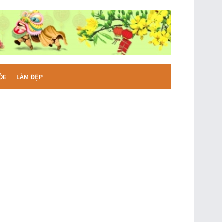
ỎE
LÀM ĐẸP