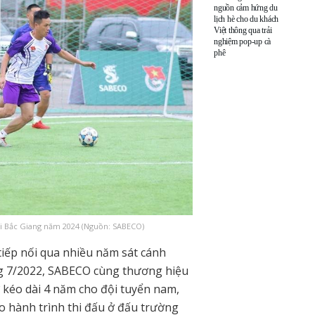
nguồn cảm hứng du
lịch hè cho du khách
Việt thông qua trải
nghiệm pop-up cà
phê
ại Bắc Giang năm 2024 (Nguồn: SABECO)
iếp nối qua nhiều năm sát cánh
ng 7/2022, SABECO cùng thương hiệu
ợ kéo dài 4 năm cho đội tuyển nam,
ho hành trình thi đấu ở đấu trường