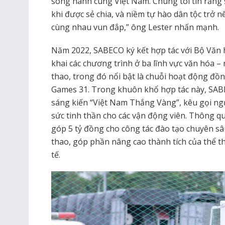
song hành cùng Việt Nam. Chúng tôi tin rằng s
khi được sẻ chia, và niềm tự hào dân tộc trở n
cùng nhau vun đắp,”
ông Lester nhấn mạnh.
Năm 2022, SABECO ký kết hợp tác với Bộ Văn h
khai các chương trình ở ba lĩnh vực văn hóa – 
thao, trong đó nổi bật là chuỗi hoạt động đồn
Games 31. Trong khuôn khổ hợp tác này, SA
sáng kiến “Việt Nam Thắng Vàng”, kêu gọi ngư
sức tinh thần cho các vận động viên. Thông 
góp 5 tỷ đồng cho công tác đào tạo chuyên sâu
thao, góp phần nâng cao thành tích của thể 
tế.