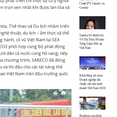
ự phát triển chỉ thực sự có ý nghĩa
ChatGPT, Claude, và
ên trọn vẹn nhất khi được lan tỏa và
Gemini
óa, Thể thao và Du lịch nhằm triển
nghệ thuật, du lịch – ẩm thực và thể
Sandoz bổ nhiệm bà
g hành, cổ vũ Việt Nam tại SEA
Võ Thị Thúy Hà làm
Tổng Giám Đốc tại
BECO phối hợp cùng Bộ phát động
Việt Nam
ời dân cả nước cùng hô vang, tiếp
qua chương trình, SABECO đã đóng
 và thi đấu cho các tài năng thể
thao Việt Nam trên đấu trường quốc
Khởi động xét chọn
Doanh nghiệp đạt
chuẩn văn hóa kinh
doanh Việt Nam 2026
Booking.com khơi