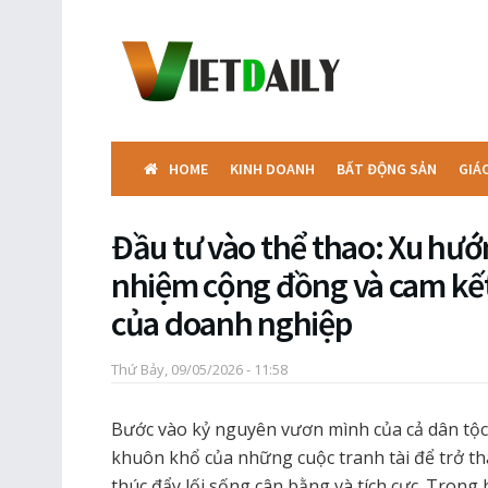
HOME
KINH DOANH
BẤT ĐỘNG SẢN
GIÁ
Đầu tư vào thể thao: Xu hướ
nhiệm cộng đồng và cam kết
của doanh nghiệp
Thứ Bảy, 09/05/2026 - 11:58
Bước vào kỷ nguyên vươn mình của cả dân tộc,
khuôn khổ của những cuộc tranh tài để trở t
thúc đẩy lối sống cân bằng và tích cực. Trong