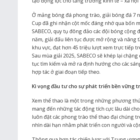
tạo động lực cho tăng trưởng kinh tế – xã hội 
Ở mảng bóng đá phong trào, giải bóng đá 7 ng
Cup đã ghi nhận cột mốc đáng nhớ qua bốn mù
SABECO, quy tụ đông đảo các đội bóng cộng đ
năm, giải đấu liên tục được mở rộng và nâng t
khu vực, đạt hơn 45 triệu lượt xem trực tiếp t
Sau mùa giải 2025, SABECO sẽ khép lại chặng
tục tìm kiếm và mở ra định hướng cho các sá
hợp tác ở giai đoạn tiếp theo.
Kì vọng đầu tư cho sự phát triển bền vững 
Xem thể thao là một trong những phương thứ
mang đến những tác động tích cực lâu dài ch
luôn đặt các phong trào thể thao đại chúng t
nhìn dài hạn nhằm phát triển con người và cộ
Thông qua hợp tác chiến lược với Trung ươn