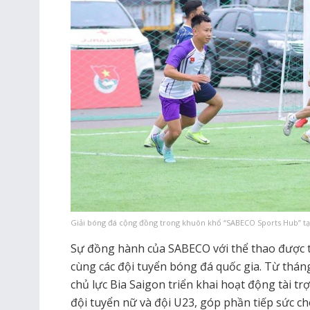
Giải bóng đá cộng đồng trong khuôn khổ “SABECO Sports Hub” t
Sự đồng hành của SABECO với thể thao được t
cùng các đội tuyển bóng đá quốc gia. Từ thá
chủ lực Bia Saigon triển khai hoạt động tài tr
đội tuyển nữ và đội U23, góp phần tiếp sức c