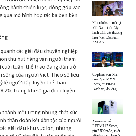
đồng hành chiến lược, đóng góp vào
ng qua mô hình hợp tác ba bên bền
Moonfolks ra mắt tại
Việt Nam, thúc đẩy
hành trình các thương
đồng
hiệu Việt vươn tầm
ASEAN
quanh các giải đấu chuyên nghiệp
thon thu hút hàng vạn người tham
 cuối tuần, thể thao đang dần trở
i sống của người Việt. Theo số liệu
Cổ phiếu vốn Nhà
nước ‘gánh’ VN-
ỷ lệ người tập luyện thể thao
Index, thị trường
‘xanh vỏ, đỏ lòng’
8,2%, trong khi số gia đình luyện
rở thành một trong những chất xúc
tinh thần đoàn kết dân tộc của người
Xiaomi ra mắt
REDMI 17 Series,
 các giải đấu khu vực lớn, những
pin 7.500mAh, thiết
hịp cổ vũ cho đội tuyển quốc gia,
kế trẻ trung, giá từ 5,5