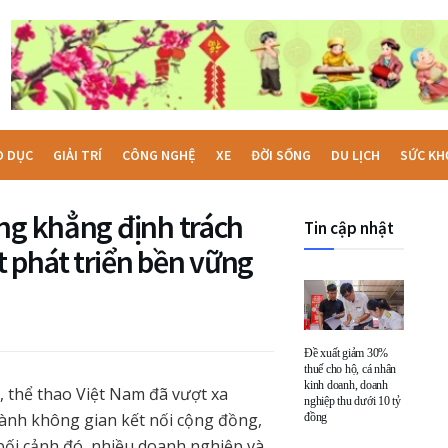
O DỤC
GIẢI TRÍ
CÔNG NGHỆ
XE
ĐỜI SỐNG
DU LỊCH
SỨC KH
ng khẳng định trách
Tin cập nhật
 phát triển bền vững
Đề xuất giảm 30%
thuế cho hộ, cá nhân
kinh doanh, doanh
 thể thao Việt Nam đã vượt xa
nghiệp thu dưới 10 tỷ
hành không gian kết nối cộng đồng,
đồng
 bối cảnh đó, nhiều doanh nghiệp và