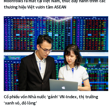
Moonfolks ra mắt tại Việt Nam, thúc đẩy hành trình các
thương hiệu Việt vươn tầm ASEAN
Cổ phiếu vốn Nhà nước ‘gánh’ VN-Index, thị trường
‘xanh vỏ, đỏ lòng’