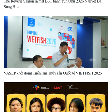
The Reverie Saigon ra mắt BST bánh trung thu 2026 Nguyệt Dạ
Song Hoa
VASEP khởi động Triển lãm Thủy sản Quốc tế VIETFISH 2026