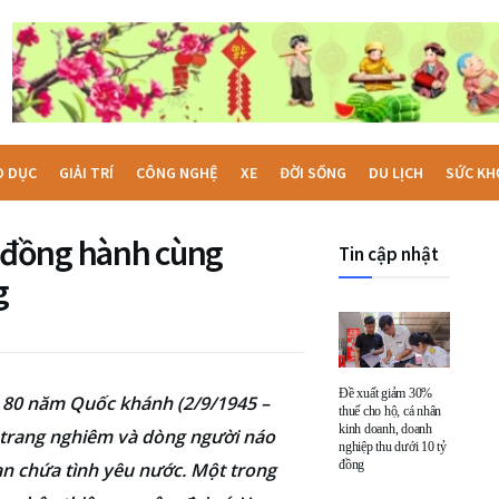
O DỤC
GIẢI TRÍ
CÔNG NGHỆ
XE
ĐỜI SỐNG
DU LỊCH
SỨC KH
 đồng hành cùng
Tin cập nhật
g
Đề xuất giảm 30%
 80 năm Quốc khánh (2/9/1945 –
thuế cho hộ, cá nhân
kinh doanh, doanh
nh trang nghiêm và dòng người náo
nghiệp thu dưới 10 tỷ
đồng
an chứa tình yêu nước. Một trong