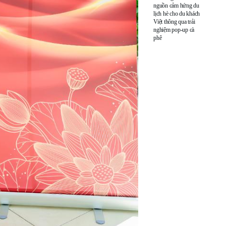
nguồn cảm hứng du
lịch hè cho du khách
Việt thông qua trải
nghiệm pop-up cà
phê