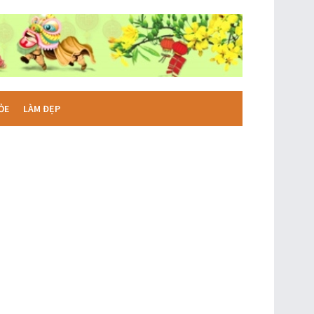
ỎE
LÀM ĐẸP