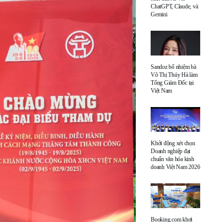
ChatGPT, Claude, và
Gemini
Sandoz bổ nhiệm bà
Võ Thị Thúy Hà làm
Tổng Giám Đốc tại
Việt Nam
Khởi động xét chọn
Doanh nghiệp đạt
chuẩn văn hóa kinh
doanh Việt Nam 2026
Booking.com khơi