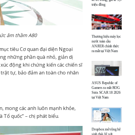
triệu đồng
sức âm thầm A80
Thương hiệu máy lọc
nước toàn cầu
ANJIER chính thức
 mục tiêu Cơ quan đại diện Ngoại
ra mắt tại Việt Nam
ặng những phần quà nhỏ, giản dị
 xúc động khi chứng kiến các chiến sĩ
 trật tự, bảo đảm an toàn cho nhân
ASUS Republic of
Gamers ra mắt ROG
Strix SCAR 18 2026
tại Việt Nam
 ân, mong các anh luôn mạnh khỏe,
à Tổ quốc” – chị phát biểu.
Dropbox mở rộng hệ
sinh thái AI với