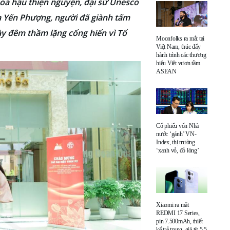
oa hậu thiện nguyện, đại sứ Unesco
 Yến Phượng, người đã giành tấm
gày đêm thầm lặng cống hiến vì Tổ
Moonfolks ra mắt tại
Việt Nam, thúc đẩy
hành trình các thương
hiệu Việt vươn tầm
ASEAN
Cổ phiếu vốn Nhà
nước ‘gánh’ VN-
Index, thị trường
‘xanh vỏ, đỏ lòng’
Xiaomi ra mắt
REDMI 17 Series,
pin 7.500mAh, thiết
kế trẻ trung, giá từ 5,5