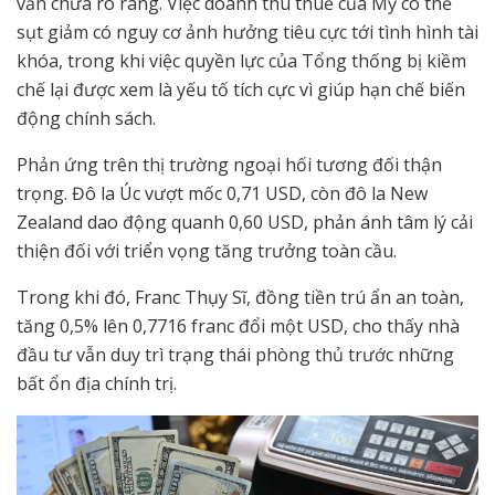
vẫn chưa rõ ràng. Việc doanh thu thuế của Mỹ có thể
sụt giảm có nguy cơ ảnh hưởng tiêu cực tới tình hình tài
khóa, trong khi việc quyền lực của Tổng thống bị kiềm
chế lại được xem là yếu tố tích cực vì giúp hạn chế biến
động chính sách.
Phản ứng trên thị trường ngoại hối tương đối thận
trọng. Đô la Úc vượt mốc 0,71 USD, còn đô la New
Zealand dao động quanh 0,60 USD, phản ánh tâm lý cải
thiện đối với triển vọng tăng trưởng toàn cầu.
Trong khi đó, Franc Thụy Sĩ, đồng tiền trú ẩn an toàn,
tăng 0,5% lên 0,7716 franc đổi một USD, cho thấy nhà
đầu tư vẫn duy trì trạng thái phòng thủ trước những
bất ổn địa chính trị.