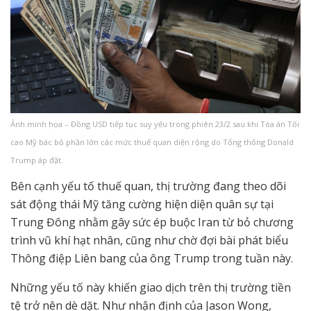
Ảnh minh họa – Đồng USD tiếp tục suy yếu trong phiên 23/2 sau khi Tòa án Tối
cao Mỹ bác bỏ phần lớn các mức thuế quan diện rộng do Tổng thống Donald
Trump áp đặt.
Bên cạnh yếu tố thuế quan, thị trường đang theo dõi
sát động thái Mỹ tăng cường hiện diện quân sự tại
Trung Đông nhằm gây sức ép buộc Iran từ bỏ chương
trình vũ khí hạt nhân, cũng như chờ đợi bài phát biểu
Thông điệp Liên bang của ông Trump trong tuần này.
Những yếu tố này khiến giao dịch trên thị trường tiền
tệ trở nên dè dặt. Như nhận định của Jason Wong,