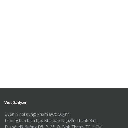
VietDaily.vn
Quản lý nội dung: Phạm Đức Quỳnh
Trưởng ban biên tập: Nhà báo Nguyễn Thanh Bình
Trụ sở: 49 đường D5, P. 25, Q. Bình Thạnh, TP. HCM