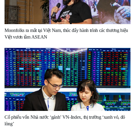
Moonfolks ra mắt tại Việt Nam, thúc đẩy hành trình các thương hiệu
Việt vươn tầm ASEAN
Cổ phiếu vốn Nhà nước ‘gánh’ VN-Index, thị trường ‘xanh vỏ, đỏ
lòng’