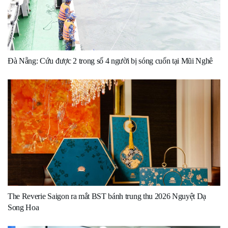
Đà Nẵng: Cứu được 2 trong số 4 người bị sóng cuốn tại Mũi Nghê
The Reverie Saigon ra mắt BST bánh trung thu 2026 Nguyệt Dạ
Song Hoa