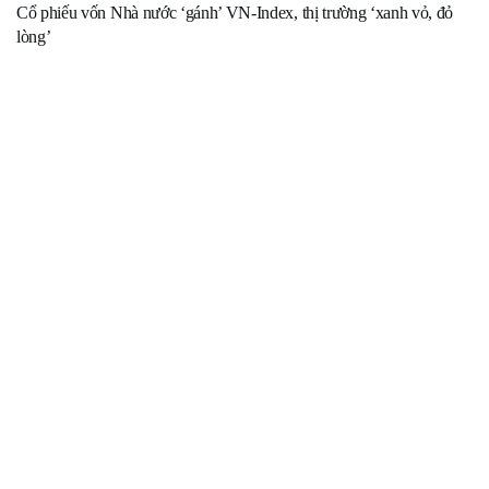
Cổ phiếu vốn Nhà nước ‘gánh’ VN-Index, thị trường ‘xanh vỏ, đỏ
lòng’