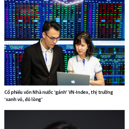
Cổ phiếu vốn Nhà nước ‘gánh’ VN-Index, thị trường
‘xanh vỏ, đỏ lòng’