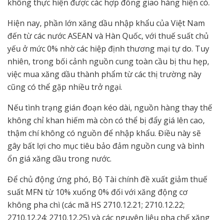
không thực hiện được các hợp đồng giao hàng hiện có.
Hiện nay, phần lớn xăng dầu nhập khẩu của Việt Nam
đến từ các nước ASEAN và Hàn Quốc, với thuế suất chủ
yếu ở mức 0% nhờ các hiệp định thương mại tự do. Tuy
nhiên, trong bối cảnh nguồn cung toàn cầu bị thu hẹp,
việc mua xăng dầu thành phẩm từ các thị trường này
cũng có thể gặp nhiều trở ngại.
Nếu tình trạng gián đoạn kéo dài, nguồn hàng thay thế
không chỉ khan hiếm mà còn có thể bị đẩy giá lên cao,
thậm chí không có nguồn để nhập khẩu. Điều này sẽ
gây bất lợi cho mục tiêu bảo đảm nguồn cung và bình
ổn giá xăng dầu trong nước.
Để chủ động ứng phó, Bộ Tài chính đề xuất giảm thuế
suất MFN từ 10% xuống 0% đối với xăng động cơ
không pha chì (các mã HS 2710.12.21; 2710.12.22;
2710.12.24; 2710.12.25) và các nguyên liệu pha chế xăng