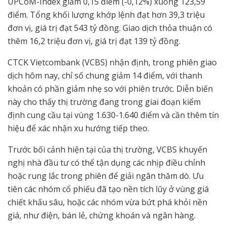
UPCoM-Index giảm 0,15 điểm (-0,12%) xuống 123,59
điểm. Tổng khối lượng khớp lệnh đạt hơn 39,3 triệu
đơn vị, giá trị đạt 543 tỷ đồng. Giao dịch thỏa thuận có
thêm 16,2 triệu đơn vị, giá trị đạt 139 tỷ đồng.
CTCK Vietcombank (VCBS) nhận định, trong phiên giao
dịch hôm nay, chỉ số chung giảm 14 điểm, với thanh
khoản có phần giảm nhẹ so với phiên trước. Diễn biến
này cho thấy thị trường đang trong giai đoạn kiểm
định cung cầu tại vùng 1.630-1.640 điểm và cần thêm tín
hiệu để xác nhận xu hướng tiếp theo.
Trước bối cảnh hiện tại của thị trường, VCBS khuyến
nghị nhà đầu tư có thể tận dụng các nhịp điều chỉnh
hoặc rung lắc trong phiên để giải ngân thăm dò. Ưu
tiên các nhóm cổ phiếu đã tạo nền tích lũy ở vùng giá
chiết khấu sâu, hoặc các nhóm vừa bứt phá khỏi nền
giá, như điện, bán lẻ, chứng khoán và ngân hàng.