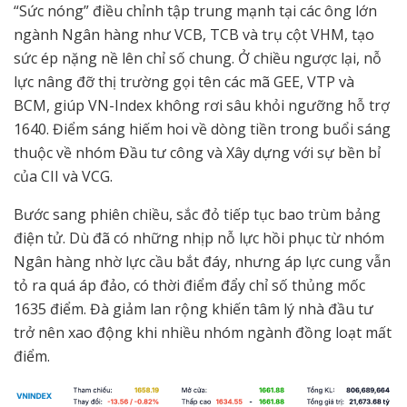
“Sức nóng” điều chỉnh tập trung mạnh tại các ông lớn
ngành Ngân hàng như VCB, TCB và trụ cột VHM, tạo
sức ép nặng nề lên chỉ số chung. Ở chiều ngược lại, nỗ
lực nâng đỡ thị trường gọi tên các mã GEE, VTP và
BCM, giúp VN-Index không rơi sâu khỏi ngưỡng hỗ trợ
1640. Điểm sáng hiếm hoi về dòng tiền trong buổi sáng
thuộc về nhóm Đầu tư công và Xây dựng với sự bền bỉ
của CII và VCG.
Bước sang phiên chiều, sắc đỏ tiếp tục bao trùm bảng
điện tử. Dù đã có những nhịp nỗ lực hồi phục từ nhóm
Ngân hàng nhờ lực cầu bắt đáy, nhưng áp lực cung vẫn
tỏ ra quá áp đảo, có thời điểm đẩy chỉ số thủng mốc
1635 điểm. Đà giảm lan rộng khiến tâm lý nhà đầu tư
trở nên xao động khi nhiều nhóm ngành đồng loạt mất
điểm.