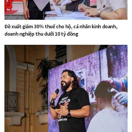
Đề xuất giảm 30% thuế cho hộ, cá nhân kinh doanh,
doanh nghiệp thu dưới 10 tỷ đồng