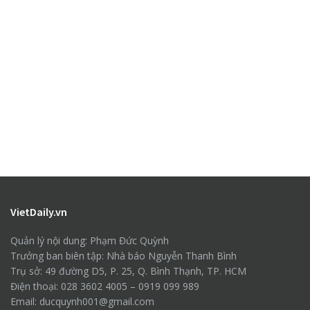
VietDaily.vn
Quản lý nội dung: Phạm Đức Quỳnh
Trưởng ban biên tập: Nhà báo Nguyễn Thanh Bình
Trụ sở: 49 đường D5, P. 25, Q. Bình Thạnh, TP. HCM
Điện thoại: 028 3602 4005 – 0919 099 989
Email: ducquynh001@gmail.com