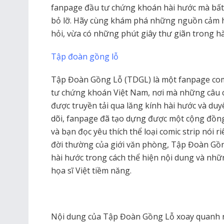
fanpage đầu tư chứng khoán hài hước mà bất
bỏ lỡ. Hãy cùng khám phá những nguồn cảm h
hỏi, vừa có những phút giây thư giãn trong h
Tập đoàn gồng lỗ
Tập Đoàn Gồng Lỗ (TDGL) là một fanpage com
tư chứng khoán Việt Nam, nơi mà những câu c
được truyền tải qua lăng kính hài hước và du
dõi, fanpage đã tạo dựng được một cộng đồng
và bạn đọc yêu thích thể loại comic strip nói 
đời thường của giới văn phòng, Tập Đoàn Gồn
hài hước trong cách thể hiện nội dung và nh
họa sĩ Việt tiềm năng.
Nội dung của Tập Đoàn Gồng Lỗ xoay quanh n