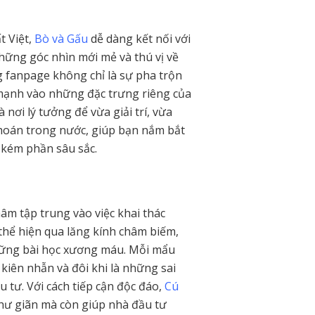
t Việt,
Bò và Gấu
dễ dàng kết nối với
hững góc nhìn mới mẻ và thú vị về
 fanpage không chỉ là sự pha trộn
 mạnh vào những đặc trưng riêng của
nơi lý tưởng để vừa giải trí, vừa
hoán trong nước, giúp bạn nắm bắt
kém phần sâu sắc.
m tập trung vào việc khai thác
hể hiện qua lăng kính châm biếm,
hững bài học xương máu. Mỗi mẩu
 kiên nhẫn và đôi khi là những sai
 tư. Với cách tiếp cận độc đáo,
Cú
hư giãn mà còn giúp nhà đầu tư