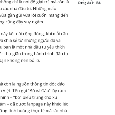
hông chỉ là nơi để giải trí, mà còn là
Quang vào 14-15/8
ủa các nhà đầu tư. Những mẩu
vừa gần gũi vừa lôi cuốn, mang đến
ng cũng đầy suy ngẫm.
 này kết nối cộng đồng, khi mỗi câu
à chia sẻ từ những người đã và
u bạn là một nhà đầu tư yêu thích
c thư giãn trong hành trình đầu tư
 bạn không nên bỏ lỡ.
 mà còn là nguồn thông tin độc đáo
Việt. Tên gọi “Bò và Gấu” lấy cảm
hính – “bò” biểu trưng cho xu
iảm – đã được fanpage này khéo léo
hững tình huống thực tế mà các nhà