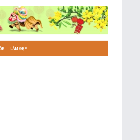
ỎE
LÀM ĐẸP