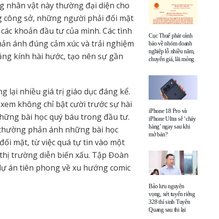
g nhân vật này thường đại diện cho
 công sở, những người phải đối mặt
g các khoản đầu tư của mình. Các tình
Cục Thuế phát cảnh
ản ánh đúng cảm xúc và trải nghiệm
báo về nhóm doanh
nghiệp lỗ nhiều năm,
ăng kính hài hước, tạo nên sự gần
chuyển giá, lãi mỏng
 lại nhiều giá trị giáo dục đáng kể.
xem không chỉ bật cười trước sự hài
iPhone 18 Pro và
hững bài học quý báu trong đầu tư.
iPhone Ultra sẽ ‘cháy
hàng’ ngay sau khi
n thường phản ánh những bài học
mở bán?
ối mặt, từ việc quá tự tin vào một
 thị trường diễn biến xấu. Tập Đoàn
ự án tiên phong về xu hướng comic
Bảo lưu nguyện
vọng, xét tuyển riêng
328 thí sinh Tuyên
Quang sau thi lại