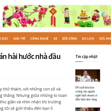
O DỤC
GIẢI TRÍ
CÔNG NGHỆ
XE
ĐỜI SỐNG
DU LỊCH
SỨC KH
án hài hước nhà đầu
Tin cập nhật
Đề xuất đưa kim
y thử thách, với những con số và
cương vào ngành
ăng thẳng. Nhưng giữa những lo toan
nghề kinh doanh có
điều kiện như vàng
 thư giãn và nhìn nhận thị trường
g tôi sẽ giới thiệu đến bạn 5