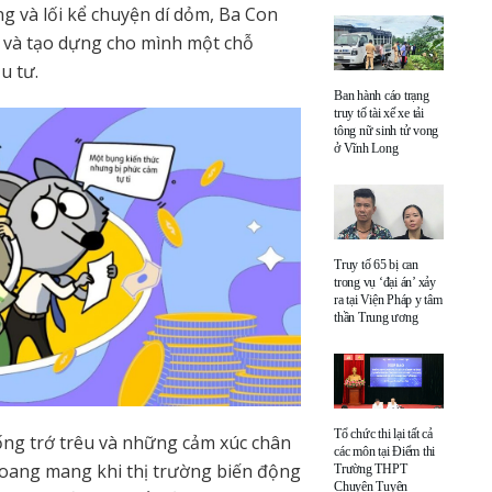
g và lối kể chuyện dí dỏm, Ba Con
i và tạo dựng cho mình một chỗ
u tư.
Ban hành cáo trạng
truy tố tài xế xe tải
tông nữ sinh tử vong
ở Vĩnh Long
Truy tố 65 bị can
trong vụ ‘đại án’ xảy
ra tại Viện Pháp y tâm
thần Trung ương
Tổ chức thi lại tất cả
ng trớ trêu và những cảm xúc chân
các môn tại Điểm thi
hoang mang khi thị trường biến động
Trường THPT
Chuyên Tuyên