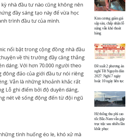
 kỳ nhà đầu tư nào cũng không nên
ứng đầy sáng tạo này để vừa học
Kim cương giảm giá
ành trình đầu tư của mình.
sập sàn, chấp nhận lỗ
nặng vẫn khó thoát
hàng
ic nổi bật trong cộng đồng nhà đầu
huyện về thị trường đầy căng thẳng
yên dáng. Với hơn 70.000 người theo
Đề xuất 2 phương án
nghỉ Tết Nguyên đán
 đông đảo của giới đầu tư nói riêng
2027: Nghỉ 7 ngày
riêng. Vẫn là những khoảnh khắc rất
hoặc 10 ngày liên tục
g Lỗ ghi điểm bởi độ duyên dáng,
ững nét vẽ sống động đến từ đội ngũ
Hệ thống thu phí cao
tốc Bắc-Nam vẫn gặp
trục trặc sau nhiều lần
khắc phục
hững tình huống éo le, khó xử mà