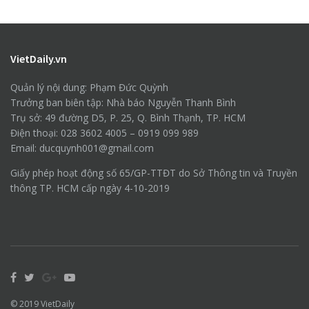
VietDaily.vn
Quản lý nội dung: Phạm Đức Quỳnh
Trưởng ban biên tập: Nhà báo Nguyễn Thanh Bình
Trụ sở: 49 đường D5, P. 25, Q. Bình Thạnh, TP. HCM
Điện thoại: 028 3602 4005 – 0919 099 989
Email: ducquynh001@gmail.com
Giấy phép hoạt động số 65/GP-TTĐT do Sở Thông tin và Truyền
thông TP. HCM cấp ngày 4-10-2019
© 2019
VietDaily