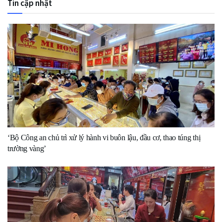
Tin cập nhật
‘Bộ Công an chủ trì xử lý hành vi buôn lậu, đầu cơ, thao túng thị
trường vàng’