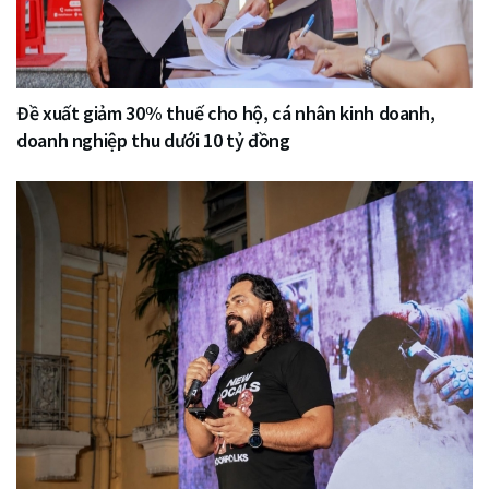
Đề xuất giảm 30% thuế cho hộ, cá nhân kinh doanh,
doanh nghiệp thu dưới 10 tỷ đồng