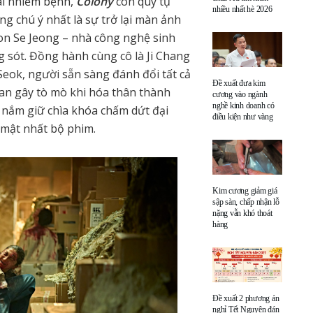
oài nhiễm bệnh,
Colony
còn quy tụ
nhiều nhất hè 2026
g chú ý nhất là sự trở lại màn ảnh
on Se Jeong – nhà công nghệ sinh
g sót. Đồng hành cùng cô là Ji Chang
eok, người sẵn sàng đánh đổi tất cả
Đề xuất đưa kim
an gây tò mò khi hóa thân thành
cương vào ngành
nghề kinh doanh có
à nắm giữ chìa khóa chấm dứt đại
điều kiện như vàng
 mật nhất bộ phim.
Kim cương giảm giá
sập sàn, chấp nhận lỗ
nặng vẫn khó thoát
hàng
Đề xuất 2 phương án
nghỉ Tết Nguyên đán