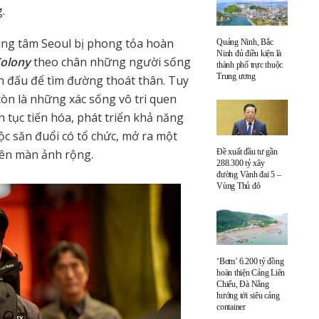
.
rung tâm Seoul bị phong tỏa hoàn
Quảng Ninh, Bắc
Ninh đủ điều kiện là
olony
theo chân những người sống
thành phố trực thuộc
Trung ương
n đấu để tìm đường thoát thân. Tuy
òn là những xác sống vô tri quen
n tục tiến hóa, phát triển khả năng
c săn đuổi có tổ chức, mở ra một
rên màn ảnh rộng.
Đề xuất đầu tư gần
288.300 tỷ xây
đường Vành đai 5 –
Vùng Thủ đô
‘Bơm’ 6.200 tỷ đồng
hoàn thiện Cảng Liên
Chiểu, Đà Nẵng
hướng tới siêu cảng
container