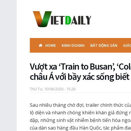
HOME
KINH DOANH
BẤT ĐỘNG SẢN
GIÁ
Vượt xa ‘Train to Busan’, ‘C
châu Á với bầy xác sống biết
Thứ Tư, 10/06/2026 - 15:26
Sau nhiều tháng chờ đợi, trailer chính thức c
lộ diện và nhanh chóng khiến khán giả đứng 
dập, những sinh vật nhiễm bệnh tiến hóa ngo
của dàn sao hàng đầu Hàn Quốc, tác phẩm đan