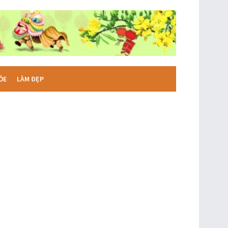
ỎE
LÀM ĐẸP