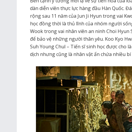
Bên cạnh ý tưởng mới lạ về sự tiến hóa của l
dàn diễn viên thực lực hàng đầu Hàn Quốc. Đán
rộng sau 11 năm của Jun Ji Hyun trong vai Kw
học đồng thời là thủ lĩnh của nhóm người sốn
Wook trong vai nhân viên an ninh Choi Hyun S
để bảo vệ những người thân yêu. Koo Kyo Hw
Suh Young Chul – Tiến sĩ sinh học được cho l
dịch nhưng cũng là nhân vật ẩn chứa nhiều bí