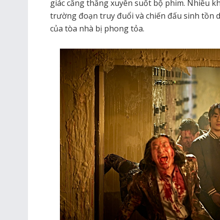
giác căng thẳng xuyên suốt bộ phim. Nhiều kh
trường đoạn truy đuổi và chiến đấu sinh tồn 
của tòa nhà bị phong tỏa.