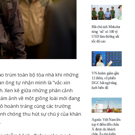
Bắt chủ tịch Mekolor
từng ‘nổ’ có 100 tỷ
USD làm đường sắt
tốc độ cao
VN-Index giảm gần
bao trùm toàn bộ tòa nhà khi những
12 điểm, cổ phiếu
n ông tự nhận mình là “vắc-xin
DGC bất ngờ tăng
kịch biên độ
ch. Xen kẽ giữa những phân cảnh
y ám ảnh về một giống loài mới đang
mô hoành tráng cùng các trường
anh chóng thu hút sự chú ý của khán
Agoda: Việt Nam lên
.
top 4 điểm đến châu
Á được du khách
châu Âu tìm kiếm