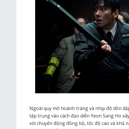
Ngoài quy mô hoành tráng và nhịp độ dồn dập
tập trung vào cách đạo diễn Yeon Sang Ho x
với chuyển động đồng bộ, tốc độ cao và khả nă