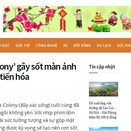
O DỤC
GIẢI TRÍ
CÔNG NGHỆ
XE
ĐỜI SỐNG
DU LỊCH
SỨC KH
olony’ gây sốt màn ảnh
Tin cập nhật
 tiến hóa
Đề xuất tăng vốn
ủa
Colony
(
Bầy xác sống
) cuối cùng đã
đường sắt Lào Cai –
ngồi không yên. Với nhịp phim dồn
Hà Nội – Hải Phòng
thêm 86.108 tỷ đồng
ài sức tưởng tượng và sự góp mặt
g được kỳ vọng sẽ tạo nên cơn sốt