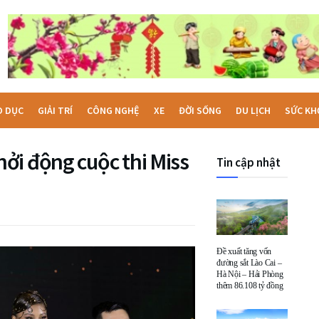
O DỤC
GIẢI TRÍ
CÔNG NGHỆ
XE
ĐỜI SỐNG
DU LỊCH
SỨC KH
ởi động cuộc thi Miss
Tin cập nhật
Đề xuất tăng vốn
đường sắt Lào Cai –
Hà Nội – Hải Phòng
thêm 86.108 tỷ đồng