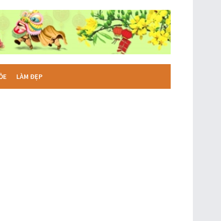
ỎE
LÀM ĐẸP