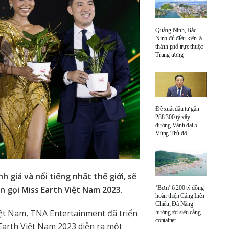
Quảng Ninh, Bắc
Ninh đủ điều kiện là
thành phố trực thuộc
Trung ương
Đề xuất đầu tư gần
288.300 tỷ xây
đường Vành đai 5 –
Vùng Thủ đô
h giá và nổi tiếng nhất thế giới, sẽ
ên gọi Miss Earth Việt Nam 2023.
‘Bơm’ 6.200 tỷ đồng
hoàn thiện Cảng Liên
Chiểu, Đà Nẵng
iệt Nam, TNA Entertainment đã triển
hướng tới siêu cảng
container
 Earth Việt Nam 2023 diễn ra một