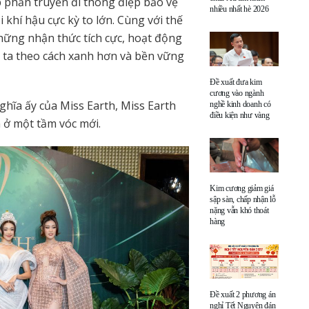
p phần truyền đi thông điệp bảo vệ
nhiều nhất hè 2026
khí hậu cực kỳ to lớn. Cùng với thế
những nhận thức tích cực, hoạt động
 ta theo cách xanh hơn và bền vững
Đề xuất đưa kim
cương vào ngành
ghĩa ấy của Miss Earth, Miss Earth
nghề kinh doanh có
điều kiện như vàng
 ở một tầm vóc mới.
Kim cương giảm giá
sập sàn, chấp nhận lỗ
nặng vẫn khó thoát
hàng
Đề xuất 2 phương án
nghỉ Tết Nguyên đán