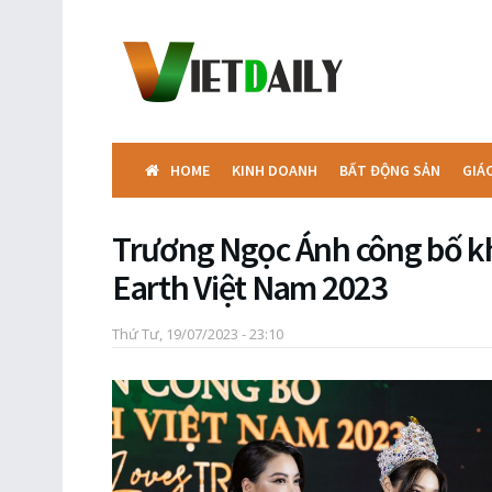
HOME
KINH DOANH
BẤT ĐỘNG SẢN
GIÁ
Trương Ngọc Ánh công bố kh
Earth Việt Nam 2023
Thứ Tư, 19/07/2023 - 23:10