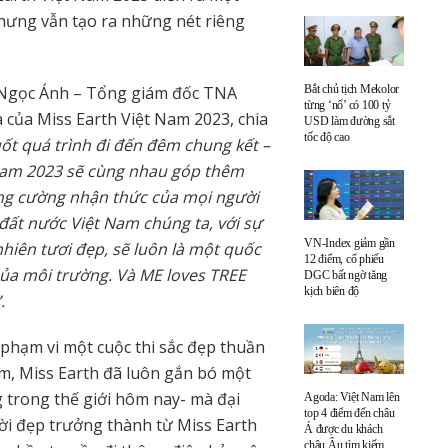
nhưng vẫn tạo ra những nét riêng
 Ngọc Ánh – Tổng giám đốc TNA
Bắt chủ tịch Mekolor
từng ‘nổ’ có 100 tỷ
a của Miss Earth Việt Nam 2023, chia
USD làm đường sắt
tốc độ cao
ốt quá trình đi đến đêm chung kết –
t Nam 2023 sẽ cùng nhau góp thêm
ăng cường nhận thức của mọi người
 đất nước Việt Nam chúng ta, với sự
VN-Index giảm gần
hiên tươi đẹp, sẽ luôn là một quốc
12 điểm, cổ phiếu
của môi trường. Và ME loves TREE
DGC bất ngờ tăng
kịch biên độ
.
 phạm vi một cuộc thi sắc đẹp thuần
ăm, Miss Earth đã luôn gắn bó một
g trong thế giới hôm nay- mà đại
Agoda: Việt Nam lên
top 4 điểm đến châu
ời đẹp trưởng thành từ Miss Earth
Á được du khách
châu Âu tìm kiếm