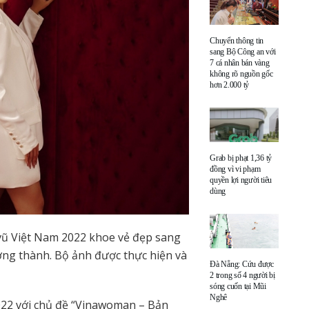
Chuyển thông tin
sang Bộ Công an với
7 cá nhân bán vàng
không rõ nguồn gốc
hơn 2.000 tỷ
Grab bị phạt 1,36 tỷ
đồng vì vi phạm
quyền lợi người tiêu
dùng
vũ Việt Nam 2022 khoe vẻ đẹp sang
ng thành. Bộ ảnh được thực hiện và
Đà Nẵng: Cứu được
2 trong số 4 người bị
sóng cuốn tại Mũi
Nghê
22 với chủ đề “Vinawoman – Bản