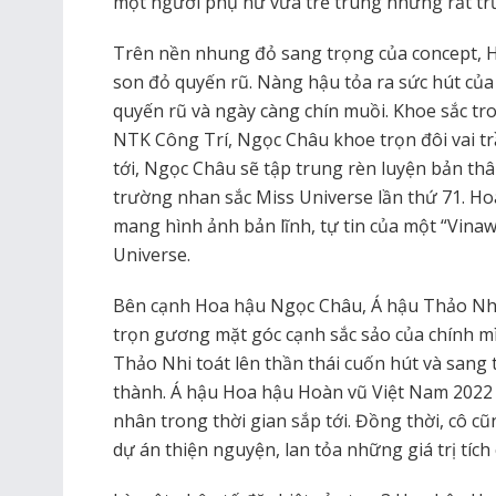
một người phụ nữ vừa trẻ trung nhưng rất tr
Trên nền nhung đỏ sang trọng của concept, 
son đỏ quyến rũ. Nàng hậu tỏa ra sức hút củ
quyến rũ và ngày càng chín muồi. Khoe sắc tr
NTK Công Trí, Ngọc Châu khoe trọn đôi vai tr
tới, Ngọc Châu sẽ tập trung rèn luyện bản thâ
trường nhan sắc Miss Universe lần thứ 71. H
mang hình ảnh bản lĩnh, tự tin của một “Vina
Universe.
Bên cạnh Hoa hậu Ngọc Châu, Á hậu Thảo Nhi đ
trọn gương mặt góc cạnh sắc sảo của chính m
Thảo Nhi toát lên thần thái cuốn hút và san
thành. Á hậu Hoa hậu Hoàn vũ Việt Nam 2022 
nhân trong thời gian sắp tới. Đồng thời, cô c
dự án thiện nguyện, lan tỏa những giá trị tíc