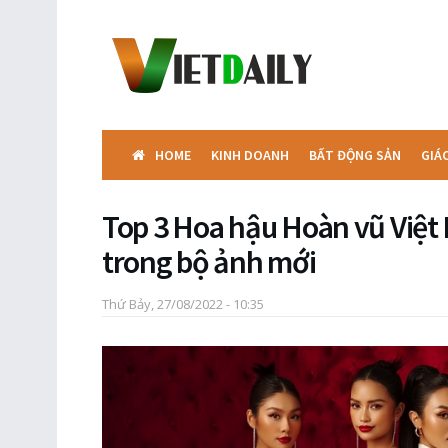
HOME
KINH DOANH
BẤT ĐỘNG SẢN
GIÁ
Top 3 Hoa hậu Hoàn vũ Việt
trong bộ ảnh mới
Thứ Bảy, 27/08/2022 - 10:35