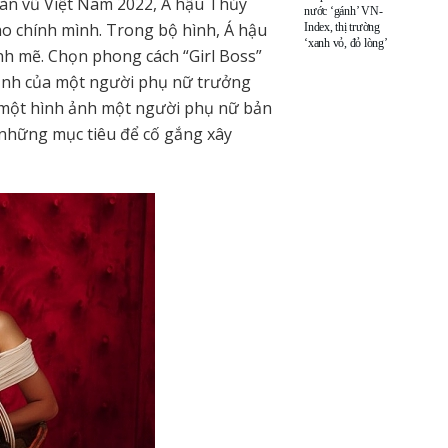
oàn vũ Việt Nam 2022, Á hậu Thủy
nước ‘gánh’ VN-
cho chính mình. Trong bộ hình, Á hậu
Index, thị trường
‘xanh vỏ, đỏ lòng’
ạnh mẽ. Chọn phong cách “Girl Boss”
 ảnh của một người phụ nữ trưởng
i một hình ảnh một người phụ nữ bản
o những mục tiêu để cố gắng xây