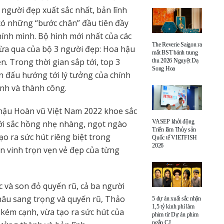
 người đẹp xuất sắc nhất, bản lĩnh
ó những “bước chân” đầu tiên đầy
ính mình. Bộ hình mới nhất của các
The Reverie Saigon ra
ừa qua của bộ 3 người đẹp: Hoa hậu
mắt BST bánh trung
. Trong thời gian sắp tới, top 3
thu 2026 Nguyệt Dạ
Song Hoa
 đấu hướng tới lý tưởng của chính
nh và thành công.
hậu Hoàn vũ Việt Nam 2022 khoe sắc
VASEP khởi động
Với sắc hồng nhẹ nhàng, ngọt ngào
Triển lãm Thủy sản
o ra sức hút riêng biệt trong
Quốc tế VIETFISH
2026
n vinh trọn vẹn vẻ đẹp của từng
 và son đỏ quyến rũ, cả ba người
hâu sang trọng và quyến rũ, Thảo
5 dự án xuất sắc nhận
1,5 tỷ kinh phí làm
kém cạnh, vừa tạo ra sức hút của
phim từ Dự án phim
ngắn CJ