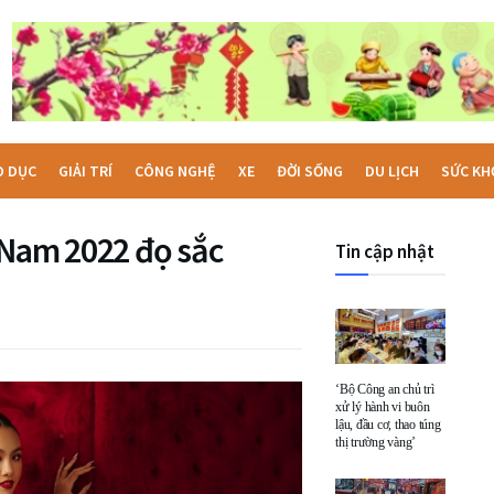
O DỤC
GIẢI TRÍ
CÔNG NGHỆ
XE
ĐỜI SỐNG
DU LỊCH
SỨC KH
 Nam 2022 đọ sắc
Tin cập nhật
‘Bộ Công an chủ trì
xử lý hành vi buôn
lậu, đầu cơ, thao túng
thị trường vàng’