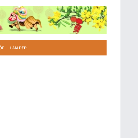
ỎE
LÀM ĐẸP