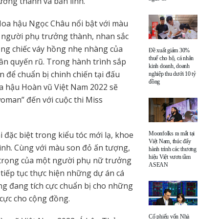
ưởng thành và bản lĩnh.
Hoa hậu Ngọc Châu nổi bật với màu
a người phụ trưởng thành, nhan sắc
ong chiếc váy hồng nhẹ nhàng của
Đề xuất giảm 30%
thuế cho hộ, cá nhân
ần quyến rũ. Trong hành trình sắp
kinh doanh, doanh
n để chuẩn bị chinh chiến tại đấu
nghiệp thu dưới 10 tỷ
đồng
oa hậu Hoàn vũ Việt Nam 2022 sẽ
woman” đến với cuộc thi Miss
ặc biệt trong kiểu tóc mới lạ, khoe
Moonfolks ra mắt tại
Việt Nam, thúc đẩy
ình. Cùng với màu son đỏ ấn tượng,
hành trình các thương
hiệu Việt vươn tầm
g trọng của một người phụ nữ trưởng
ASEAN
tiếp tục thực hiện những dự án cá
ũng đang tích cực chuẩn bị cho những
h cực cho cộng đồng.
Cổ phiếu vốn Nhà