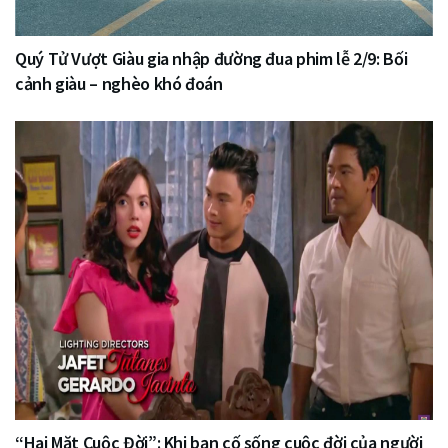
Quý Tử Vượt Giàu gia nhập đường đua phim lễ 2/9: Bối
cảnh giàu – nghèo khó đoán
“Hai Mặt Cuộc Đời”: Khi bạn cố sống cuộc đời của người