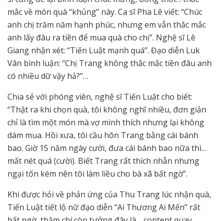
mắc về món quà “khủng” này. Ca sĩ Pha Lê viết: “Chúc
anh chị trăm năm hạnh phúc, nhưng em vẫn thắc mắc
anh lấy đâu ra tiền để mua quà cho chị”. Nghệ sĩ Lê
Giang nhận xét: “Tiến Luật mạnh quá”. Đạo diễn Luk
Vân bình luận: “Chị Trang không thắc mắc tiền đâu anh
có nhiều dữ vậy hả?”…
Chia sẻ với phóng viên, nghệ sĩ Tiến Luật cho biết:
“Thật ra khi chọn quà, tôi không nghĩ nhiều, đơn giản
chỉ là tìm một món mà vợ mình thích nhưng lại không
dám mua. Hồi xưa, tôi cầu hôn Trang bằng cái bánh
bao. Giờ 15 năm ngày cưới, đưa cái bánh bao nữa thì…
mất nét quá (cười). Biết Trang rất thích nhẫn nhưng
ngại tốn kém nên tôi làm liều cho bà xã bất ngờ”.
Khi được hỏi về phản ứng của Thu Trang lúc nhận quà,
Tiến Luật tiết lộ nữ đạo diễn “Ai Thương Ai Mến” rất
bất ngờ, thậm chí còn tưởng đây là… content quay