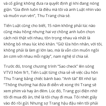
và cố gắng không đưa ra quyết định gì khi đang nóng
giận. “Gia đình luôn là điều mà tôi và anh Luật nhìn vào
và muốn vun vén”, Thu Trang chia sẻ.
Tiến Luật cũng cho biết, 15 năm không phải lúc nào
cũng màu hồng nhưng hai vợ chồng anh luôn chọn
cách nói thật với nhau, tôn trọng nhau và nhất là
không bỏ nhau lúc khó khăn. “Giữ lửa hôn nhân, với tôi,
không phải là làm gì lớn lao, mà là vẫn còn muốn ngồi
ăn cơm với nhau mỗi ngày”, nam nghệ sĩ chia sẻ.
Trước đó, trong chương trình “Sao check” lên sóng
VTV3 hôm 9/1, Tiến Luật từng chia sẻ về việc cầu hôn
Thu Trang bằng chiếc bánh bao. “Anh tài” 8X nhớ lại:
“Thông thường hai đứa đi diễn về xong thì Trang sẽ
xem phim và hay ăn đêm. Lúc đó, Trang gọi điện nhờ
tôi đi mua đồ ăn, thế là tôi chạy đi mua. Tôi nhét giấy
vào đó rồi gửi. Nhưng sợ Trang hậu đậu nên tôi phải