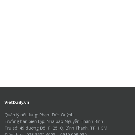
VietDaily.vn
Quản lý nội dung: Phạm Đức Quỳnh
Trưởng ban biên tập: Nhà báo Nguyễn Thanh Bình
Trụ sở: 49 đường D5, P. 25, Q. Bình Thạnh, TP. HCM
Điện thoại: 028 3602 4005 – 0919 099 989