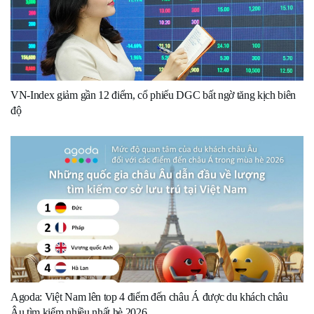
VN-Index giảm gần 12 điểm, cổ phiếu DGC bất ngờ tăng kịch biên
độ
Agoda: Việt Nam lên top 4 điểm đến châu Á được du khách châu
Âu tìm kiếm nhiều nhất hè 2026