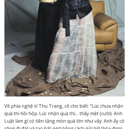
Về phía nghệ sĩ Thu Trang, cô cho biết: “Lúc chưa nhận
quà thì hồi hộp. Lúc nhận quà thì… thấy mệt (cười). Anh
Luật làm gì có tiền tặng món quà lớn như vậy. Anh ấy có
công đi đặt và tạo bất ngờ bằng cách gửi bill (hóa đơn)