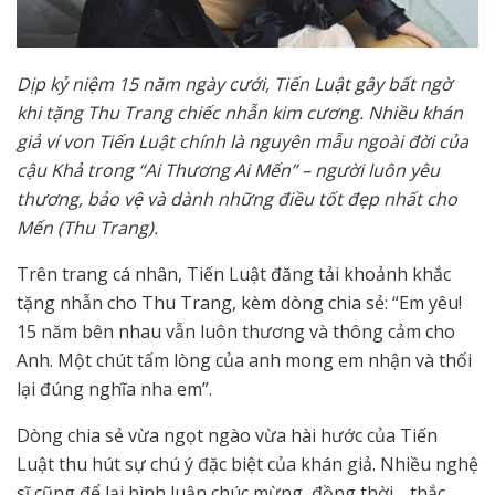
Dịp kỷ niệm 15 năm ngày cưới, Tiến Luật gây bất ngờ
khi tặng Thu Trang chiếc nhẫn kim cương. Nhiều khán
giả ví von Tiến Luật chính là nguyên mẫu ngoài đời của
cậu Khả trong “Ai Thương Ai Mến” – người luôn yêu
thương, bảo vệ và dành những điều tốt đẹp nhất cho
Mến (Thu Trang).
Trên trang cá nhân, Tiến Luật đăng tải khoảnh khắc
tặng nhẫn cho Thu Trang, kèm dòng chia sẻ: “Em yêu!
15 năm bên nhau vẫn luôn thương và thông cảm cho
Anh. Một chút tấm lòng của anh mong em nhận và thối
lại đúng nghĩa nha em”.
Dòng chia sẻ vừa ngọt ngào vừa hài hước của Tiến
Luật thu hút sự chú ý đặc biệt của khán giả. Nhiều nghệ
sĩ cũng để lại bình luận chúc mừng, đồng thời… thắc