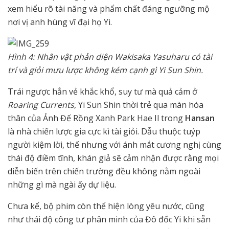
xem hiểu rõ tài năng và phẩm chất đáng ngưỡng mộ
nơi vị anh hùng vĩ đại họ Yi.
Hình 4: Nhân vật phản diện Wakisaka Yasuharu có tài
trí và giỏi mưu lược không kém cạnh gì Yi Sun Shin.
Trái ngược hẳn vẻ khắc khổ, suy tư mà quả cảm ở
Roaring Currents
, Yi Sun Shin thời trẻ qua màn hóa
thân của Ảnh Đế Rồng Xanh Park Hae Il trong
Hansan
là nhà chiến lược gia cực kì tài giỏi. Dẫu thuộc tuýp
người kiệm lời, thế nhưng với ánh mắt cương nghị cùng
thái độ điềm tĩnh, khán giả sẽ cảm nhận được rằng mọi
diễn biến trên chiến trường đều không nằm ngoài
những gì mà ngài ấy dự liệu.
Chưa kể, bộ phim còn thể hiện lòng yêu nước, cũng
như thái độ công tư phân minh của Đô đốc Yi khi sẵn