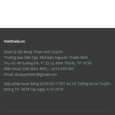
VietDaily.vn
Quản lý nội dung: Phạm Đức Quỳnh
Trưởng ban biên tập: Nhà báo Nguyễn Thanh Bình
Trụ sở: 49 đường D5, P. 25, Q. Bình Thạnh, TP. HCM
Điện thoại: 028 3602 4005 – 0919 099 989
Email: ducquynh001@gmail.com
Giấy phép hoạt động số 65/GP-TTĐT do Sở Thông tin và Truyền
thông TP. HCM cấp ngày 4-10-2019