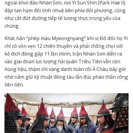
ngoài khơi đảo Nhàn Sơn, nơi Yi Sun Shin (Park Hae Il)
đập tan hạm đội tinh nhuệ bên phía đối phương, cũng
như cắt đứt đường tiếp tế lương thực trọng yếu của
chúng.
Khác hẳn “phép màu Myeongnyang” khi vị Đô đốc họ Yi
chỉ có vỏn vẹn 12 chiến thuyền và phải chống chọi với
kẻ địch đông gấp 11 lần mình, trận Nhàn Sơn diễn ra
vào giai đoạn lực lượng hải quân Triều Tiên vẫn còn
hùng hậu, thậm chí vang danh toàn cõi Á Châu bấy giờ
nhờ nắm giữ kỹ thuật đóng tàu lẫn đúc pháo thần công
tiên tiến.