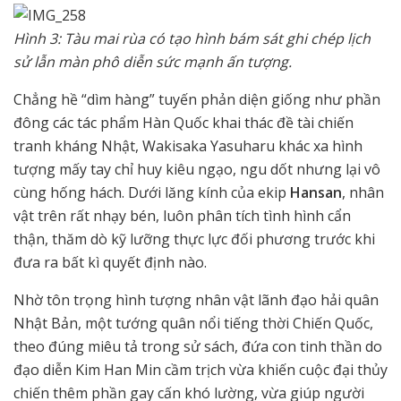
Hình 3: Tàu mai rùa có tạo hình bám sát ghi chép lịch
sử lẫn màn phô diễn sức mạnh ấn tượng.
Chẳng hề “dìm hàng” tuyến phản diện giống như phần
đông các tác phẩm Hàn Quốc khai thác đề tài chiến
tranh kháng Nhật, Wakisaka Yasuharu khác xa hình
tượng mấy tay chỉ huy kiêu ngạo, ngu dốt nhưng lại vô
cùng hống hách. Dưới lăng kính của ekip
Hansan
, nhân
vật trên rất nhạy bén, luôn phân tích tình hình cẩn
thận, thăm dò kỹ lưỡng thực lực đối phương trước khi
đưa ra bất kì quyết định nào.
Nhờ tôn trọng hình tượng nhân vật lãnh đạo hải quân
Nhật Bản, một tướng quân nổi tiếng thời Chiến Quốc,
theo đúng miêu tả trong sử sách, đứa con tinh thần do
đạo diễn Kim Han Min cầm trịch vừa khiến cuộc đại thủy
chiến thêm phần gay cấn khó lường, vừa giúp người