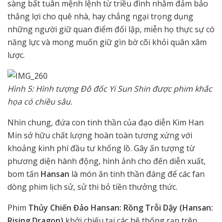
sàng bất tuân mệnh lệnh từ triều đình nhằm đảm bảo
thắng lợi cho quê nhà, hay chẳng ngại trọng dụng
những người giữ quan điểm đối lập, miễn họ thực sự có
năng lực và mong muốn giữ gìn bờ cõi khỏi quân xâm
lược.
Hình 5: Hình tượng Đô đốc Yi Sun Shin được phim khắc
họa có chiều sâu.
Nhìn chung, đứa con tinh thần của đạo diễn Kim Han
Min sở hữu chất lượng hoàn toàn tương xứng với
khoảng kinh phí đầu tư khổng lồ. Gây ấn tượng từ
phương diện hành động, hình ảnh cho đến diễn xuất,
bom tấn
Hansan
là món ăn tinh thần đáng để các fan
dòng phim lịch sử, sử thi bỏ tiền thưởng thức.
Phim
Thủy Chiến Đảo Hansan: Rồng Trỗi Dậy (Hansan:
Rising Dragon)
khởi chiếu tại các hệ thống rạp trên