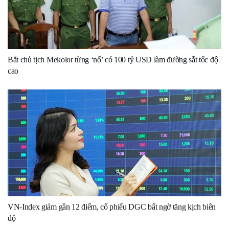
Bắt chủ tịch Mekolor từng ‘nổ’ có 100 tỷ USD làm đường sắt tốc độ
cao
VN-Index giảm gần 12 điểm, cổ phiếu DGC bất ngờ tăng kịch biên
độ