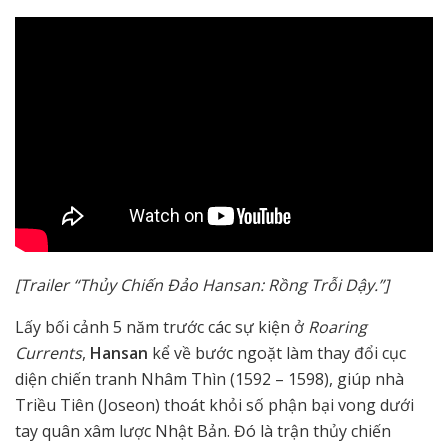
[Trailer “Thủy Chiến Đảo Hansan: Rồng Trỗi Dậy.”]
Lấy bối cảnh 5 năm trước các sự kiện ở
Roaring
Currents
,
Hansan
kể về bước ngoặt làm thay đổi cục
diện chiến tranh Nhâm Thìn (1592 – 1598), giúp nhà
Triều Tiên (Joseon) thoát khỏi số phận bại vong dưới
tay quân xâm lược Nhật Bản. Đó là trận thủy chiến