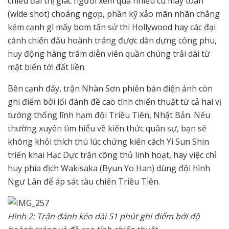
chiêu đãi thị giác người xem qua nhiều cú máy toàn
(wide shot) choáng ngợp, phần kỹ xảo mãn nhãn chẳng
kém cạnh gì mấy bom tấn sử thi Hollywood hay các đại
cảnh chiến đấu hoành tráng được dàn dựng công phu,
huy động hàng trăm diễn viên quần chúng trải dài từ
mặt biển tới đất liền.
Bên cạnh đấy, trận Nhàn Sơn phiên bản điện ảnh còn
ghi điểm bởi lối đánh đề cao tính chiến thuật từ cả hai vị
tướng thống lĩnh hạm đội Triều Tiên, Nhật Bản. Nếu
thường xuyên tìm hiểu về kiến thức quân sự, bạn sẽ
không khỏi thích thú lúc chứng kiến cách Yi Sun Shin
triển khai Hạc Dực trận công thủ linh hoạt, hay việc chỉ
huy phía địch Wakisaka (Byun Yo Han) dùng đội hình
Ngư Lân để áp sát tàu chiến Triều Tiên.
Hình 2: Trận đánh kéo dài 51 phút ghi điểm bởi độ