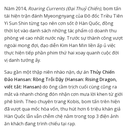
Năm 2014,
Roaring Currents (Đại Thuỷ Chiến)
, bom tấn
tái hiện trận đánh Myeongnyang của Đô đốc Triều Tiên
Yi Sun Shin từng tạo nên cơn sốt ở Hàn Quốc, đồng
thời lọt vào danh sách những tác phẩm có doanh thu
phòng vé cao nhất nước này. Trước sự thành công vượt
ngoài mong đợi, đạo diễn Kim Han Min liền ấp ủ việc
thực hiện tiếp phần phim thứ hai xoay quanh cuộc đời
vị danh tướng ấy.
Sau gần một thập niên nhào nặn, dự án
Thủy Chiến
Đảo Hansan: Rồng Trỗi Dậy (Hansan: Rising Dragon,
viết tắt: Hansan)
do ông cầm trịch cuối cùng cũng ra
mắt và nhanh chóng đón nhận cơn mưa lời khen từ giới
phê bình. Theo chuyên trang Kobis, bom tấn trên hiện
đã vượt qua mốc hòa vốn, thu hút hơn 6 triệu khán giả
Hàn Quốc lẫn vẫn chễm chệ nằm trong top 3 điện ảnh
ăn khách đang trình chiếu tại rạp.