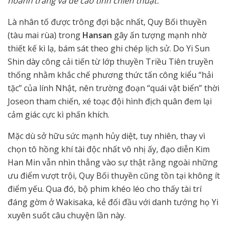
hoành tráng và đề cao tính chiến thuật.
Là nhân tố được trông đợi bậc nhất, Quy Bối thuyền
(tàu mai rùa) trong
Hansan
gây ấn tượng mạnh nhờ
thiết kế kì lạ, bám sát theo ghi chép lịch sử. Do Yi Sun
Shin dày công cải tiến từ lớp thuyền Triều Tiên truyền
thống nhằm khắc chế phương thức tấn công kiểu “hải
tặc” của lính Nhật, nên trường đoạn “quái vật biển” thời
Joseon tham chiến, xé toạc đội hình địch quân đem lại
cảm giác cực kì phấn khích.
Mặc dù sở hữu sức mạnh hủy diệt, tuy nhiên, thay vì
chọn tô hồng khí tài độc nhất vô nhị ấy, đạo diễn Kim
Han Min vẫn nhìn thẳng vào sự thật rằng ngoài những
ưu điểm vượt trội, Quy Bối thuyền cũng tồn tại không ít
điểm yếu. Qua đó, bộ phim khéo léo cho thấy tài trí
đáng gờm ở Wakisaka, kẻ đối đầu với danh tướng họ Yi
xuyên suốt câu chuyện lần này.