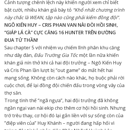
Cảnh tượng chênh lệch này khiến người xem chỉ biết
bật cười, nhiều khán giả bày tỏ
“Khổ nhất chương trình
này chắc là WEAN, tập nào cũng phải kiếm đồng đội”.
NGÔ KIẾN HUY – CRIS PHAN VAN NÀI ĐÒI HỒI SINH,
“GIÁP LÁ CÀ” CỰC CĂNG 16 HUNTER TRÊN ĐƯỜNG
ĐUA TỬ THẦN!
Sau chapter 5 với nhiệm vụ chiếm lĩnh phân khu căng
như dây đàn,
Đấu Trường Gia Tốc
một lần nữa khiến
khán giả nín thở khi cả hai đội trưởng – Ngô Kiến Huy
và Cris Phan lần lượt bị “out game” do mất hết hai
mạng sống. Không còn cách nào khác, họ buộc phải rời
cuộc chơi, để lại đồng đội chiến đấu trong vòng vây của
thợ săn.
Trong tình thế “ngã ngựa”, hai đội trưởng đã không
ngần ngại van nài ekip cho thêm cơ hội hồi sinh. Nhưng
trớ trêu thay, cơ hội đó lại gắn liền với sự sống còn của
”điệp viên của” Huy Khánh – người đang hấp hối vì