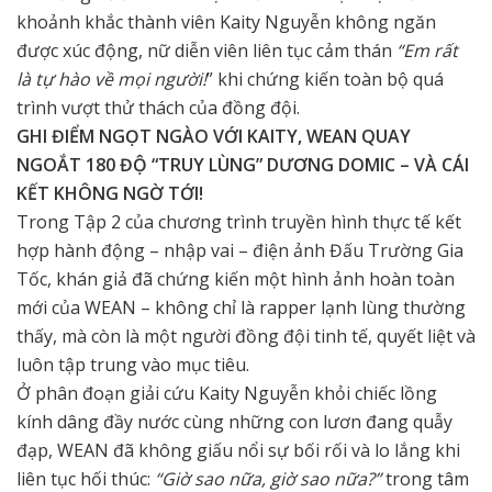
khoảnh khắc thành viên Kaity Nguyễn không ngăn
được xúc động, nữ diễn viên liên tục cảm thán
“Em rất
là tự hào về mọi người!
” khi chứng kiến toàn bộ quá
trình vượt thử thách của đồng đội.
GHI ĐIỂM NGỌT NGÀO VỚI KAITY, WEAN QUAY
NGOẮT 180 ĐỘ “TRUY LÙNG” DƯƠNG DOMIC – VÀ CÁI
KẾT KHÔNG NGỜ TỚI!
Trong Tập 2 của chương trình truyền hình thực tế kết
hợp hành động – nhập vai – điện ảnh Đấu Trường Gia
Tốc, khán giả đã chứng kiến một hình ảnh hoàn toàn
mới của WEAN – không chỉ là rapper lạnh lùng thường
thấy, mà còn là một người đồng đội tinh tế, quyết liệt và
luôn tập trung vào mục tiêu.
Ở phân đoạn giải cứu Kaity Nguyễn khỏi chiếc lồng
kính dâng đầy nước cùng những con lươn đang quẫy
đạp, WEAN đã không giấu nổi sự bối rối và lo lắng khi
liên tục hối thúc:
“Giờ sao nữa, giờ sao nữa?”
trong tâm