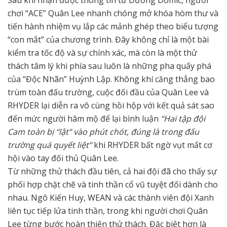
Sau khi nhận được thông tin từ Dương Domic, người
chơi “ACE” Quân Lee nhanh chóng mở khóa hòm thư và
tiến hành nhiệm vụ lắp các mảnh ghép theo biểu tượng
“con mắt” của chương trình. Đây không chỉ là một bài
kiểm tra tốc độ và sự chính xác, mà còn là một thử
thách tâm lý khi phía sau luôn là những pha quấy phá
của “Độc Nhãn” Huỳnh Lập. Không khí căng thẳng bao
trùm toàn đấu trường, cuộc đối đầu của Quân Lee và
RHYDER lại diễn ra vô cùng hồi hộp với kết quả sát sao
đến mức người hâm mộ để lại bình luận
“Hai tập đội
Cam toàn bị “lật” vào phút chót, đúng là trong đấu
trường quá quyết liệt”
khi RHYDER bất ngờ vụt mất cơ
hội vào tay đối thủ Quân Lee.
Từ những thử thách đầu tiên, cả hai đội đã cho thấy sự
phối hợp chặt chẽ và tinh thần cổ vũ tuyệt đối dành cho
nhau. Ngô Kiến Huy, WEAN và các thành viên đội Xanh
liên tục tiếp lửa tinh thần, trong khi người chơi Quân
Lee từng bước hoàn thiện thử thách. Đặc biệt hơn là