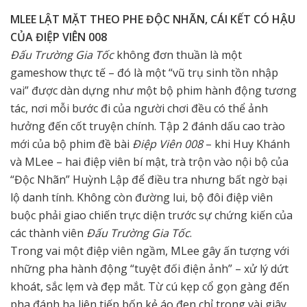
MLEE LẬT MẶT THEO PHE ĐỘC NHÃN, CÁI KẾT CÓ HẬU
CỦA ĐIỆP VIÊN 008
Đấu Trường Gia Tốc
không đơn thuần là một
gameshow thực tế – đó là một “vũ trụ sinh tồn nhập
vai” được dàn dựng như một bộ phim hành động tương
tác, nơi mỗi bước đi của người chơi đều có thể ảnh
hưởng đến cốt truyện chính. Tập 2 đánh dấu cao trào
mới của bộ phim đề bài
Điệp Viên 008
– khi Huy Khánh
và MLee – hai điệp viên bí mật, trà trộn vào nội bộ của
“Độc Nhãn” Huỳnh Lập để điều tra nhưng bất ngờ bại
lộ danh tính. Không còn đường lui, bộ đôi điệp viên
buộc phải giao chiến trực diện trước sự chứng kiến của
các thành viên
Đấu Trường Gia Tốc
.
Trong vai một điệp viên ngầm, MLee gây ấn tượng với
những pha hành động “tuyệt đối điện ảnh” – xử lý dứt
khoát, sắc lẹm và đẹp mắt. Từ cú kẹp cổ gọn gàng đến
pha đánh hạ liên tiếp bốn kẻ áo đen chỉ trong vài giây