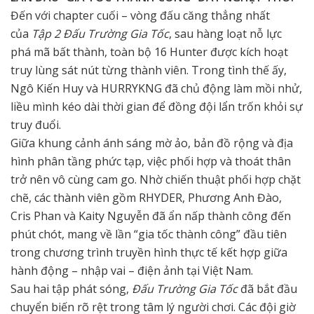
Đến với chapter cuối – vòng đấu căng thẳng nhất
của
Tập 2 Đấu Trường Gia Tốc
, sau hàng loạt nỗ lực
phá mã bất thành, toàn bộ 16 Hunter được kích hoạt
truy lùng sát nút từng thành viên. Trong tình thế ấy,
Ngô Kiến Huy và HURRYKNG đã chủ động làm mồi nhử,
liều mình kéo dài thời gian để đồng đội lẩn trốn khỏi sự
truy đuổi.
Giữa khung cảnh ánh sáng mờ ảo, bản đồ rộng và địa
hình phân tầng phức tạp, việc phối hợp và thoát thân
trở nên vô cùng cam go. Nhờ chiến thuật phối hợp chặt
chẽ, các thành viên gồm RHYDER, Phương Anh Đào,
Cris Phan và Kaity Nguyễn đã ẩn nấp thành công đến
phút chót, mang về lần “gia tốc thành công” đầu tiên
trong chương trình truyền hình thực tế kết hợp giữa
hành động – nhập vai – điện ảnh tại Việt Nam.
Sau hai tập phát sóng,
Đấu Trường Gia Tốc
đã bắt đầu
chuyển biến rõ rệt trong tâm lý người chơi. Các đội giờ