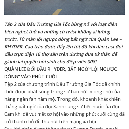
Tập 2 của Đấu Trường Gia Tốc bùng nổ với loạt diễn
biến nghẹt thở và những cú twist không ai lường
trước. Từ màn lội ngược dòng bất ngờ của Quân Lee –
RHYDER. Cao trào được đẩy lên tột độ khi dàn cast đối
đầu trực diện 16 thợ săn trên đường đua tử thần để
giành lại quyền hồi sinh cho điệp viên 008!
QUÂN LEE ĐỐI ĐẦU RHYDER, BẤT NGỜ “LỘI NGƯỢC
DÒNG” VÀO PHÚT CUỐI
Tập 2 của chương trình Đấu Trường Gia Tốc đã chính
thức được phát sóng trong sự háo hức mong chờ của
hàng ngàn fan hâm mộ. Trong đó, khoảnh khắc chiến
thắng bất ngờ của đội Xanh cùng sự tiếc nuối của đội
Cam khi để vụt mất cơ hội vào những phút cuối cùng đã
trở thành chủ đề thu hút trên mạng xã hội.