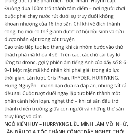
trúng độc từ kẻ phản diện “Độc Nhãn” Huỳnh Lập.
Đường đua 100m trở thành tâm điểm – nơi người chơi
buộc phải chạy nước rút dưới sự truy đuổi không
khoan nhượng của 16 thợ săn. Chỉ khi về đích thành
công, họ mới có thể giành được cơ hội hồi sinh và cứu
được nhân vật trong cốt truyện.
Cao trào tiếp tục leo thang khi cả nhóm bước vào thử
thách phá mã khóa 4 số. Trên cao, các chữ cái bay lơ
lửng từ drone, gợi ý phiên âm tiếng Anh của dãy số 8-6-
9-1 Một mật mã khó nhằn khi phải giải trong áp lực
thời gian. Lần lượt, Cris Phan, RHYDER, HURRYKNG,
Hưng Nguyễn… mạnh dạn đưa ra đáp án, nhưng tất cả
đều sai. Cuộc rượt đuổi ngay lập tức biến thành một
phân cảnh hỗn loạn, nghẹt thở – khi cả sân đấu trở
thành chiến trường giữa con người và những thợ săn
truy lùng vô cảm.
NGÔ KIẾN HUY – HURRYKNG LIỀU MÌNH LÀM MỒI NHỬ,
LẦN ĐẦU “GIA TỐC THÀNH CÔNG” ĐẦY NGHẸT THỞ!