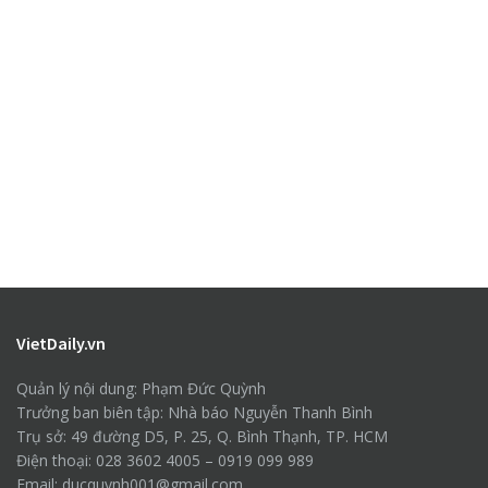
VietDaily.vn
Quản lý nội dung: Phạm Đức Quỳnh
Trưởng ban biên tập: Nhà báo Nguyễn Thanh Bình
Trụ sở: 49 đường D5, P. 25, Q. Bình Thạnh, TP. HCM
Điện thoại: 028 3602 4005 – 0919 099 989
Email: ducquynh001@gmail.com