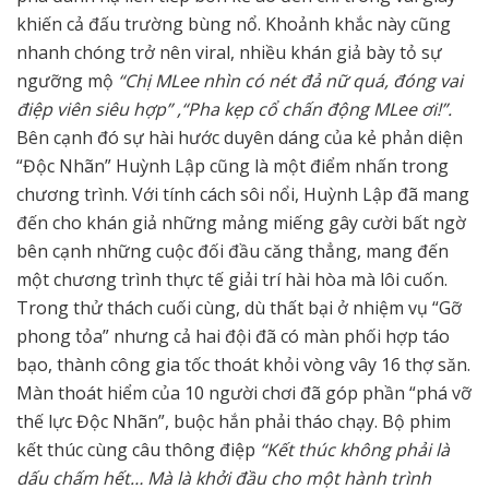
khiến cả đấu trường bùng nổ. Khoảnh khắc này cũng
nhanh chóng trở nên viral,
nhiều khán giả bày tỏ sự
ngưỡng mộ
“Chị MLee nhìn có nét đả nữ quá, đóng vai
điệp viên siêu hợp” ,“Pha kẹp cổ chấn động MLee ơi!”.
Bên cạnh đó sự hài hước duyên dáng của kẻ phản diện
“Độc Nhãn” Huỳnh Lập cũng là một điểm nhấn trong
chương trình. Với tính cách sôi nổi, Huỳnh Lập đã mang
đến cho khán giả những mảng miếng gây cười bất ngờ
bên cạnh những cuộc đối đầu căng thẳng, mang đến
một chương trình thực tế giải trí hài hòa mà lôi cuốn.
Trong thử thách cuối cùng, dù thất bại ở nhiệm vụ “Gỡ
phong tỏa” nhưng cả hai đội đã có màn phối hợp táo
bạo, thành công gia tốc thoát khỏi vòng vây 16 thợ săn.
Màn thoát hiểm của 10 người chơi đã góp phần “phá vỡ
thế lực Độc Nhãn”, buộc hắn phải tháo chạy. Bộ phim
kết thúc cùng câu thông điệp
“Kết thúc không phải là
dấu chấm hết… Mà là khởi đầu cho một hành trình