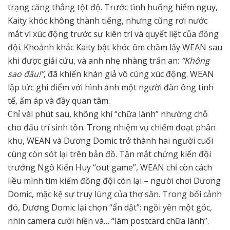
trạng căng thẳng tột độ. Trước tình huống hiểm nguy,
Kaity khóc không thành tiếng, nhưng cũng rơi nước
mắt vì xúc động trước sự kiên trì và quyết liệt của đồng
đội. Khoảnh khắc Kaity bật khóc ôm chầm lấy WEAN sau
khi được giải cứu, và anh nhẹ nhàng trấn an:
“Không
sao đâu!”
, đã khiến khán giả vô cùng xúc động. WEAN
lập tức ghi điểm với hình ảnh một người đàn ông tinh
tế, ấm áp và đầy quan tâm.
Chỉ vài phút sau, không khí “chữa lành” nhường chỗ
cho đấu trí sinh tồn. Trong nhiệm vụ chiếm đoạt phân
khu, WEAN và Dương Domic trở thành hai người cuối
cùng còn sót lại trên bản đồ. Tận mắt chứng kiến đội
trưởng Ngô Kiến Huy “out game”, WEAN chỉ còn cách
liều mình tìm kiếm đồng đội còn lại – người chơi Dương
Domic, mặc kệ sự truy lùng của thợ săn. Trong bối cảnh
đó, Dương Domic lại chọn “ẩn dật”: ngồi yên một góc,
nhìn camera cười hiền và… “làm postcard chữa lành”.