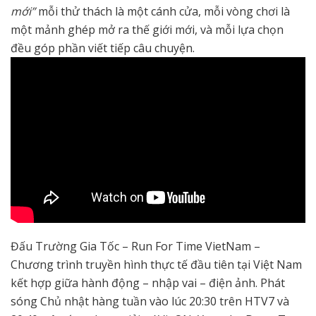
mới”
mỗi thử thách là một cánh cửa, mỗi vòng chơi là
một mảnh ghép mở ra thế giới mới, và mỗi lựa chọn
đều góp phần viết tiếp câu chuyện.
Đấu Trường Gia Tốc – Run For Time VietNam –
Chương trình truyền hình thực tế đầu tiên tại Việt Nam
kết hợp giữa hành động – nhập vai – điện ảnh. Phát
sóng Chủ nhật hàng tuần vào lúc 20:30 trên HTV7 và