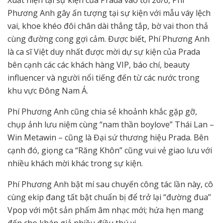
Phương Anh gây ấn tượng tại sự kiện với mẫu váy lệch
vai, khoe khéo đôi chân dài thẳng tắp, bờ vai thon thả
cùng đường cong gợi cảm. Được biết, Phí Phương Anh
là ca sĩ Việt duy nhất được mời dự sự kiện của Prada
bên cạnh các các khách hàng VIP, báo chí, beauty
influencer và người nổi tiếng đến từ các nước trong
khu vực Đông Nam Á.
Phí Phương Anh cũng chia sẻ khoảnh khắc gặp gỡ,
chụp ảnh lưu niệm cùng “nam thần boylove” Thái Lan –
Win Metawin – cũng là Đại sứ thương hiệu Prada. Bên
cạnh đó, giọng ca “Răng Khôn” cũng vui vẻ giao lưu với
nhiều khách mời khác trong sự kiện.
Phí Phương Anh bật mí sau chuyến công tác lần này, cô
cùng ekip đang tất bật chuẩn bị để trở lại “đường đua”
Vpop với một sản phẩm âm nhạc mới; hứa hẹn mang
đến cho khán giả nhiều điều thú vị.