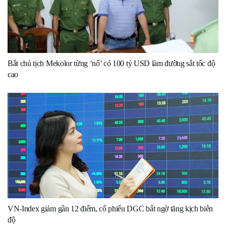
Bắt chủ tịch Mekolor từng ‘nổ’ có 100 tỷ USD làm đường sắt tốc độ
cao
VN-Index giảm gần 12 điểm, cổ phiếu DGC bất ngờ tăng kịch biên
độ