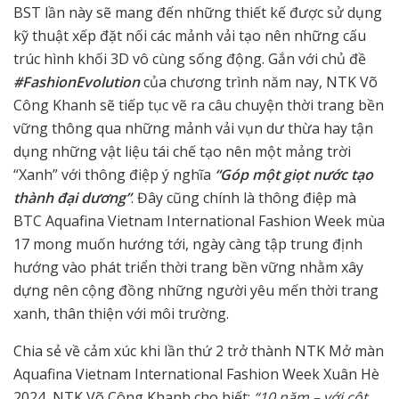
BST lần này sẽ mang đến những thiết kế được sử dụng
kỹ thuật xếp đặt nối các mảnh vải tạo nên những cấu
trúc hình khối 3D vô cùng sống động. Gắn với chủ đề
#FashionEvolution
của chương trình năm nay, NTK Võ
Công Khanh sẽ tiếp tục vẽ ra câu chuyện thời trang bền
vững thông qua những mảnh vải vụn dư thừa hay tận
dụng những vật liệu tái chế tạo nên một mảng trời
“Xanh” với thông điệp ý nghĩa
“Góp một giọt nước tạo
thành đại dương”
. Đây cũng chính là thông điệp mà
BTC Aquafina Vietnam International Fashion Week mùa
17 mong muốn hướng tới, ngày càng tập trung định
hướng vào phát triển thời trang bền vững nhằm xây
dựng nên cộng đồng những người yêu mến thời trang
xanh, thân thiện với môi trường.
Chia sẻ về cảm xúc khi lần thứ 2 trở thành NTK Mở màn
Aquafina Vietnam International Fashion Week Xuân Hè
2024, NTK Võ Công Khanh cho biết:
“10 năm – với cột