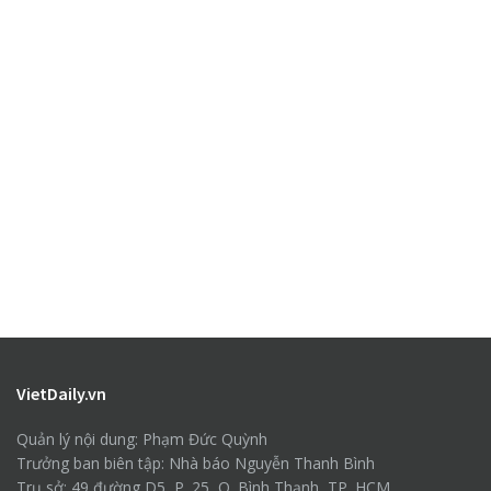
VietDaily.vn
Quản lý nội dung: Phạm Đức Quỳnh
Trưởng ban biên tập: Nhà báo Nguyễn Thanh Bình
Trụ sở: 49 đường D5, P. 25, Q. Bình Thạnh, TP. HCM