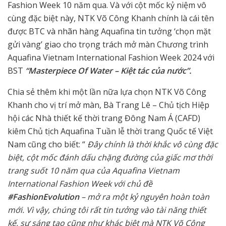
Fashion Week 10 năm qua. Và với cột mốc kỷ niệm vô
cùng đặc biệt này, NTK Võ Công Khanh chính là cái tên
được BTC và nhãn hàng Aquafina tin tưởng ‘chọn mặt
gửi vàng’ giao cho trọng trách mở màn Chương trình
Aquafina Vietnam International Fashion Week 2024 với
BST
“Masterpiece Of Water – Kiệt tác của nước”.
Chia sẻ thêm khi một lần nữa lựa chọn NTK Võ Công
Khanh cho vị trí mở màn, Bà Trang Lê – Chủ tịch Hiệp
hội các Nhà thiết kế thời trang Đông Nam Á (CAFD)
kiêm Chủ tịch Aquafina Tuần lễ thời trang Quốc tế Việt
Nam cũng cho biết: “
Đây chính là thời khắc vô cùng đặc
biệt,
cột mốc đánh dấu chặng đường của giấc mơ thời
trang suốt 10 năm qua của Aquafina Vietnam
International Fashion Week với chủ đề
#FashionEvolution
– mở ra một kỷ nguyên hoàn toàn
mới. Vì vậy, chúng tôi rất tin tưởng vào tài năng thiết
kế, sự sáng tạo cũng như khác biệt mà NTK Võ Công