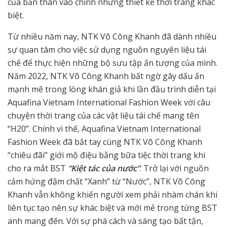
của bản thân vào chính những thiết kế thời trang khác
biệt.
Từ nhiều năm nay, NTK Võ Công Khanh đã dành nhiều
sự quan tâm cho việc sử dụng nguồn nguyên liệu tái
chế để thực hiện những bộ sưu tập ấn tượng của mình.
Năm 2022, NTK Võ Công Khanh bất ngờ gây dấu ấn
mạnh mẽ trong lòng khán giả khi lần đầu trình diễn tại
Aquafina Vietnam International Fashion Week với câu
chuyện thời trang của các vật liệu tái chế mang tên
“H20”. Chính vì thế, Aquafina Vietnam International
Fashion Week đã bắt tay cùng NTK Võ Công Khanh
“chiêu đãi” giới mộ điệu bằng bữa tiệc thời trang khi
cho ra mắt BST
“Kiệt tác của nước”
. Trở lại với nguồn
cảm hứng đậm chất “Xanh” từ “Nước”, NTK Võ Công
Khanh vẫn không khiến người xem phải nhàm chán khi
liên tục tạo nên sự khác biệt và mới mẻ trong từng BST
anh mang đến. Với sự phá cách và sáng tạo bất tận,