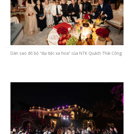
Dàn sao đổ bộ “đại tiệc xa hoa” của NTK Quách Thái Công.