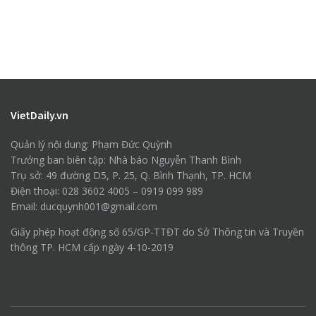
VietDaily.vn
Quản lý nội dung: Phạm Đức Quỳnh
Trưởng ban biên tập: Nhà báo Nguyễn Thanh Bình
Trụ sở: 49 đường D5, P. 25, Q. Bình Thạnh, TP. HCM
Điện thoại: 028 3602 4005 – 0919 099 989
Email: ducquynh001@gmail.com
Giấy phép hoạt động số 65/GP-TTĐT do Sở Thông tin và Truyền
thông TP. HCM cấp ngày 4-10-2019