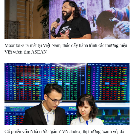
Moonfolks ra mắt tại Việt Nam, thúc đẩy hành trình các thương hiệu
Việt vươn tầm ASEAN
Cổ phiếu vốn Nhà nước ‘gánh’ VN-Index, thị trường ‘xanh vỏ, đỏ