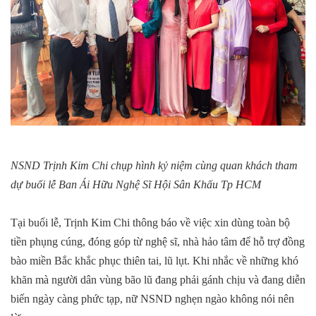
NSND Trịnh Kim Chi chụp hình kỷ niệm cùng quan khách tham
dự buổi lễ Ban Ái Hữu Nghệ Sĩ Hội Sân Khấu Tp HCM
Tại buổi lễ, Trịnh Kim Chi thông báo về việc xin dùng toàn bộ
tiền phụng cúng, đóng góp từ nghệ sĩ, nhà hảo tâm để hỗ trợ đồng
bào miền Bắc khắc phục thiên tai, lũ lụt. Khi nhắc về những khó
khăn mà người dân vùng bão lũ đang phải gánh chịu và đang diễn
biến ngày càng phức tạp, nữ NSND nghẹn ngào không nói nên