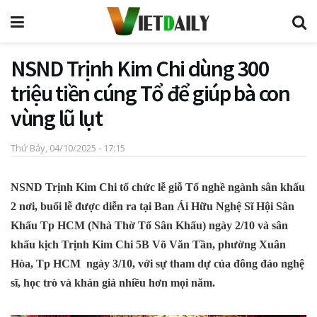
NSND Trịnh Kim Chi dùng 300
triệu tiền cúng Tổ để giúp bà con
vùng lũ lụt
Thứ Bảy, 04/10/2025 - 17:15
NSND Trịnh Kim Chi tổ chức lễ giỗ Tổ nghề ngành sân khấu
2 nơi, buổi lễ được diễn ra tại Ban Ái Hữu Nghệ Sĩ Hội Sân
Khấu Tp HCM (Nhà Thờ Tổ Sân Khấu) ngày 2/10 và sân
khấu kịch Trịnh Kim Chi 5B Võ Văn Tần, phường Xuân
Hòa,
Tp HCM
ngày 3/10, với sự tham dự của đông đảo nghệ
sĩ, học trò và khán giả nhiều hơn mọi năm.