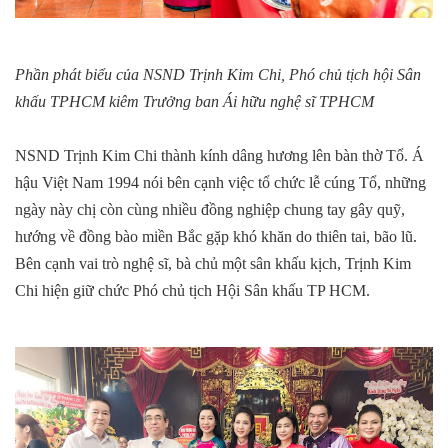
Phần phát biểu của NSND Trịnh Kim Chi, Phó chủ tịch hội Sân
khấu TPHCM kiêm Trưởng ban Ái hữu nghệ sĩ TPHCM
NSND Trịnh Kim Chi thành kính dâng hương lên bàn thờ Tổ. Á
hậu Việt Nam 1994 nói bên cạnh việc tổ chức lễ cúng Tổ, những
ngày này chị còn cùng nhiều đồng nghiệp chung tay gây quỹ,
hướng về đồng bào miền Bắc gặp khó khăn do thiên tai, bão lũ.
Bên cạnh vai trò nghệ sĩ, bà chủ một sân khấu kịch, Trịnh Kim
Chi hiện giữ chức Phó chủ tịch Hội Sân khấu TP HCM.