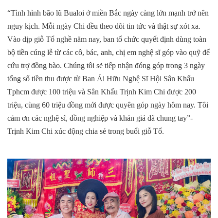
“Tình hình bão lũ Bualoi ở miền Bắc ngày càng lớn mạnh trở nên
nguy kịch. Mỗi ngày Chi đều theo dõi tin tức và thật sự xót xa.
Vào dịp giỗ Tổ nghề năm nay, ban tổ chức quyết định dùng toàn
bộ tiền cúng lễ từ các cô, bác, anh, chị em nghệ sĩ góp vào quỹ để
cứu trợ đồng bào. Chúng tôi sẽ tiếp nhận đóng góp trong 3 ngày
tổng số tiền thu được từ Ban Ái Hữu Nghệ Sĩ Hội Sân Khấu
Tphcm được 100 triệu và Sân Khấu Trịnh Kim Chi được 200
triệu, cùng 60 triệu đồng mới được quyên góp ngày hôm nay. Tôi
cảm ơn các nghệ sĩ, đồng nghiệp và khán giả đã chung tay”-
Trịnh Kim Chi xúc động chia sẻ trong buổi giỗ Tổ.