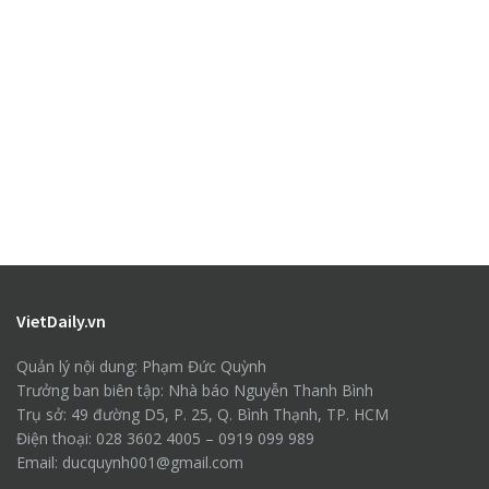
VietDaily.vn
Quản lý nội dung: Phạm Đức Quỳnh
Trưởng ban biên tập: Nhà báo Nguyễn Thanh Bình
Trụ sở: 49 đường D5, P. 25, Q. Bình Thạnh, TP. HCM
Điện thoại: 028 3602 4005 – 0919 099 989
Email: ducquynh001@gmail.com