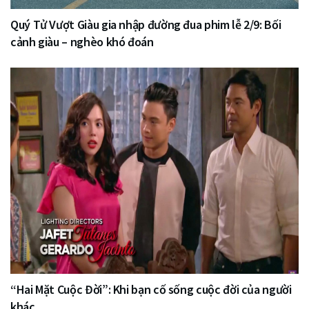
Quý Tử Vượt Giàu gia nhập đường đua phim lễ 2/9: Bối
cảnh giàu – nghèo khó đoán
“Hai Mặt Cuộc Đời”: Khi bạn cố sống cuộc đời của người
khác