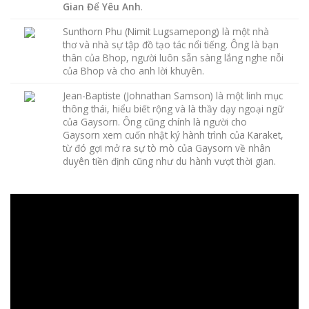
Gian Để Yêu Anh
.
Sunthorn Phu (Nimit Lugsamepong) là một nhà
thơ và nhà sự tập đồ tạo tác nổi tiếng. Ông là bạn
thân của Bhop, người luôn sẵn sàng lắng nghe nỗi
của Bhop và cho anh lời khuyên.
Jean-Baptiste (Johnathan Samson) là một linh mục
thông thái, hiểu biết rộng và là thầy dạy ngoại ngữ
của Gaysorn. Ông cũng chính là người cho
Gaysorn xem cuốn nhật ký hành trình của Karaket,
từ đó gợi mở ra sự tò mò của Gaysorn về nhân
duyên tiền định cũng như du hành vượt thời gian.