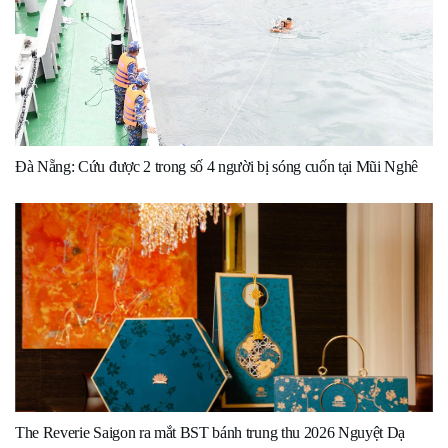
Đà Nẵng: Cứu được 2 trong số 4 người bị sóng cuốn tại Mũi Nghê
The Reverie Saigon ra mắt BST bánh trung thu 2026 Nguyệt Dạ