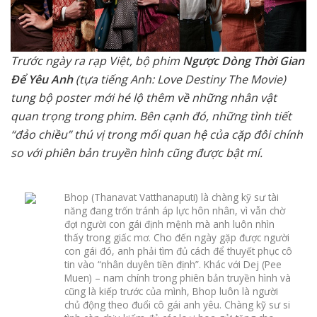
Trước ngày ra rạp Việt, bộ phim
Ngược Dòng Thời Gian
Để Yêu Anh
(tựa tiếng Anh: Love Destiny The Movie)
tung bộ poster mới hé lộ thêm về những nhân vật
quan trọng trong phim. Bên cạnh đó, những tình tiết
“đảo chiều” thú vị trong mối quan hệ của cặp đôi chính
so với phiên bản truyền hình cũng được bật mí.
Bhop (Thanavat Vatthanaputi) là chàng kỹ sư tài
năng đang trốn tránh áp lực hôn nhân, vì vẫn chờ
đợi người con gái định mệnh mà anh luôn nhìn
thấy trong giấc mơ. Cho đến ngày gặp được người
con gái đó, anh phải tìm đủ cách để thuyết phục cô
tin vào “nhân duyên tiền định”. Khác với Dej (Pee
Muen) – nam chính trong phiên bản truyền hình và
cũng là kiếp trước của mình, Bhop luôn là người
chủ động theo đuổi cô gái anh yêu. Chàng kỹ sư si