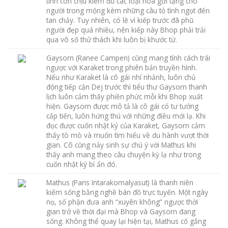
tình còn chịu kiếm đủ các loại hoa gửi tặng cho
người trong mộng kèm những câu tỏ tình ngọt đến
tan chảy. Tuy nhiên, có lẽ vì kiếp trước đã phũ
người đẹp quá nhiều, nên kiếp này Bhop phải trải
qua vô số thử thách khi luôn bị khước từ.
Gaysorn (Ranee Campen) cũng mang tính cách trái
ngược với Karaket trong phiên bản truyền hình.
Nếu như Karaket là cô gái nhí nhảnh, luôn chủ
động tiếp cận Dej trước thì tiểu thư Gaysorn thanh
lịch luôn cảm thấy phiền phức mỗi khi Bhop xuất
hiện. Gaysorn được mô tả là cô gái có tư tưởng
cấp tiến, luôn hứng thú với những điều mới lạ. Khi
đọc được cuốn nhật ký của Karaket, Gaysorn cảm
thấy tò mò và muốn tìm hiểu về du hành vượt thời
gian. Cô cũng nảy sinh sự chú ý với Mathus khi
thấy anh mang theo câu chuyện kỳ lạ như trong
cuốn nhật ký bí ẩn đó.
Mathus (Paris Intarakomalyasut) là thanh niên
kiếm sống bằng nghề bán đồ trực tuyến. Một ngày
nọ, số phận đưa anh “xuyên không” ngược thời
gian trở về thời đại mà Bhop và Gaysorn đang
sống. Không thể quay lại hiện tại, Mathus cố gắng