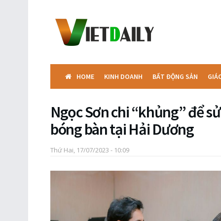
HOME
KINH DOANH
BẤT ĐỘNG SẢN
GIÁ
Ngọc Sơn chi “khủng” để sử
bóng bàn tại Hải Dương
Thứ Hai, 17/07/2023 - 10:09