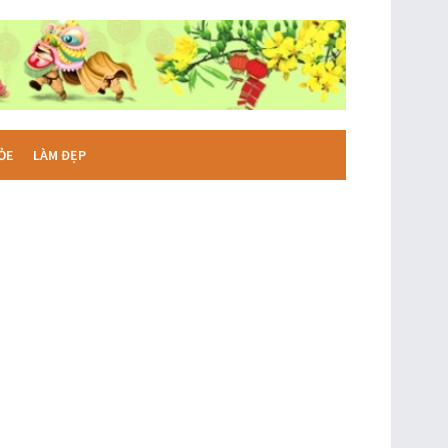
ỎE
LÀM ĐẸP