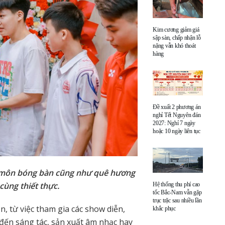
Kim cương giảm giá
sập sàn, chấp nhận lỗ
nặng vẫn khó thoát
hàng
Đề xuất 2 phương án
nghỉ Tết Nguyên đán
2027: Nghỉ 7 ngày
hoặc 10 ngày liên tục
 môn bóng bàn cũng như quê hương
ùng thiết thực.
Hệ thống thu phí cao
tốc Bắc-Nam vẫn gặp
trục trặc sau nhiều lần
n, từ việc tham gia các show diễn,
khắc phục
đến sáng tác, sản xuất âm nhạc hay