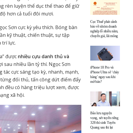
g rèn luyện thể dục thể thao để giữ
 độ hơn cả tuổi đôi mươi.
Cục Thuế phát cảnh
gọc Sơn cực kỳ yêu thích. Bóng bàn
báo về nhóm doanh
nghiệp lỗ nhiều năm,
ần kỹ thuật, chiến thuật, sự tập
chuyển giá, lãi mỏng
trí lực.
ha” được
nhiều cựu danh thủ và
sau nhiều lần tỷ thí. Ngọc Sơn
iPhone 18 Pro và
g tác cực sáng tạo kỳ, nhanh, mạnh,
iPhone Ultra sẽ ‘cháy
hàng’ ngay sau khi
từng đối thủ, tấn công dứt điểm đẩy
mở bán?
nh đều có hàng triệu lượt xem, được
mạng xã hội.
Bảo lưu nguyện
vọng, xét tuyển riêng
328 thí sinh Tuyên
Quang sau thi lại