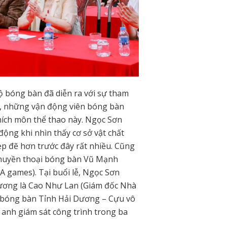
ộ bóng bàn đã diễn ra với sự tham
g, những vận động viên bóng bàn
thích môn thể thao này. Ngọc Sơn
ộng khi nhìn thấy cơ sở vật chất
p đẽ hơn trước đây rất nhiều. Cũng
là huyền thoại bóng bàn Vũ Mạnh
EA games). Tại buổi lễ, Ngọc Sơn
hương là Cao Như Lan (Giám đốc Nhà
bóng bàn Tỉnh Hải Dương – Cựu vô
 anh giám sát công trình trong ba