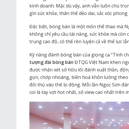
kinh doanh. Mặc dù vậy, anh vẫn luôn chú trọn
gìn sức khỏe, thân thể dẻo dai, sắc vóc phong
Đặc biệt, bóng bàn là một môn thể thao mà N
không chỉ yêu cầu tài năng, sức khỏe mà còn c
trung cao độ, có thể rèn luyện cả về thể lực lẫn 
Kỹ năng đánh bóng bàn của giọng ca “Tình c
tượng đài bóng bàn
ĐTQG Việt Nam khen ngợi 
được nhận xét sở hữu lối đánh xuất thần, độn
gọn, chớp nhoáng, biến hoá khôn lường theo 
đối thủ vào thế bị động. Mỗi lần Ngọc Sơn đá
coi là tay vợt hot nhất, số view cao nhất trên 