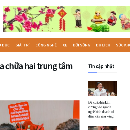
O DỤC
GIẢI TRÍ
CÔNG NGHỆ
XE
ĐỜI SỐNG
DU LỊCH
SỨC KH
a chữa hai trung tâm
Tin cập nhật
Đề xuất đưa kim
cương vào ngành
nghề kinh doanh có
điều kiện như vàng