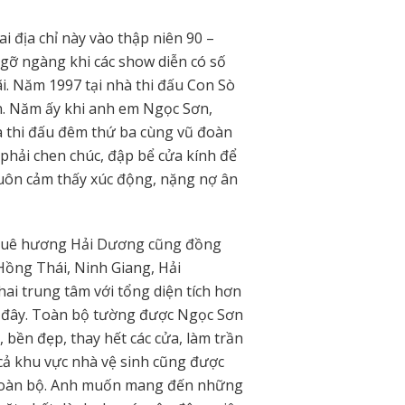
ai địa chỉ này vào thập niên 90 –
gỡ ngàng khi các show diễn có số
ãi. Năm 1997 tại nhà thi đấu Con Sò
n. Năm ấy khi anh em Ngọc Sơn,
 thi đấu đêm thứ ba cùng vũ đoàn
phải chen chúc, đập bể cửa kính để
luôn cảm thấy xúc động, nặng nợ ân
on quê hương Hải Dương cũng đồng
Hồng Thái, Ninh Giang, Hải
hai trung tâm với tổng diện tích hơn
i đây. Toàn bộ tường được Ngọc Sơn
y, bền đẹp, thay hết các cửa, làm trần
ả khu vực nhà vệ sinh cũng được
i toàn bộ. Anh muốn mang đến những