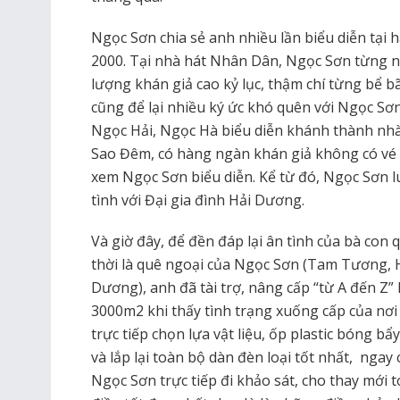
Ngọc Sơn chia sẻ anh nhiều lần biểu diễn tại h
2000. Tại nhà hát Nhân Dân, Ngọc Sơn từng n
lượng khán giả cao kỷ lục, thậm chí từng bể b
cũng để lại nhiều ký ức khó quên với Ngọc Sơ
Ngọc Hải, Ngọc Hà biểu diễn khánh thành nhà
Sao Đêm, có hàng ngàn khán giả không có vé 
xem Ngọc Sơn biểu diễn. Kể từ đó, Ngọc Sơn 
tình với Đại gia đình Hải Dương.
Và giờ đây, để đền đáp lại ân tình của bà c
thời là quê ngoại của Ngọc Sơn (Tam Tương, 
Dương), anh đã tài trợ, nâng cấp “từ A đến Z” 
3000m2 khi thấy tình trạng xuống cấp của nơ
trực tiếp chọn lựa vật liệu, ốp plastic bóng bẩ
và lắp lại toàn bộ dàn đèn loại tốt nhất,
ngay c
Ngọc Sơn trực tiếp đi khảo sát, cho thay mớ