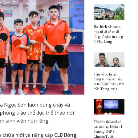
Ban hành cáo trạng
truy tố tài xế xe tải
tông nữ sinh tử vong
ở Vĩnh Long
Truy tố 65 bị can
trong vụ ‘đại án’ xảy
ra tại Viện Pháp y tâm
thần Trung ương
ca Ngọc Sơn luôn bùng cháy và
n phong trào thể dục thể thao nói
 sinh viên nói riêng.
Tổ chức thi lại tất cả
các môn tại Điểm thi
Trường THPT
ửa chữa mới và nâng cấp
CLB Bóng
Chuyên Tuyên