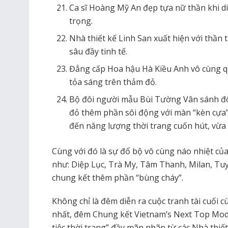
Ca sĩ Hoàng Mỹ An đẹp tựa nữ thần khi d
trọng.
Nhà thiết kế Linh San xuất hiện với thần 
sâu đầy tinh tế.
Đẳng cấp Hoa hậu Hà Kiều Anh vô cùng 
tỏa sáng trên thảm đỏ.
Bộ đôi người mẫu Bùi Tường Vân sánh đô
đỏ thêm phần sôi động với màn “kèn cựa” 
đến năng lượng thời trang cuốn hút, vừa 
Cùng với đó là sự đổ bộ vô cùng náo nhiệt c
như: Diệp Lục, Trà My, Tâm Thanh, Milan, Tu
chung kết thêm phần “bùng cháy”.
Không chỉ là đêm diễn ra cuộc tranh tài cuối 
nhất, đêm Chung kết
Vietnam’s Next Top Mod
tiệc thời trang” đầy mãn nhãn từ các Nhà thiết 