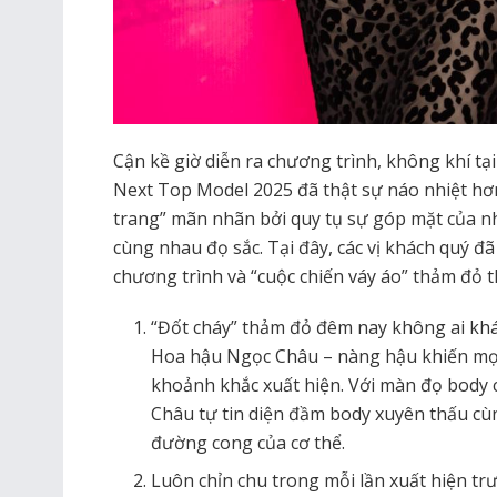
Cận kề giờ diễn ra chương trình, không khí t
Next Top Model 2025 đã thật sự náo nhiệt hơn
trang” mãn nhãn bởi quy tụ sự góp mặt của n
cùng nhau đọ sắc. Tại đây, các vị khách quý đ
chương trình và “cuộc chiến váy áo” thảm đỏ
“Đốt cháy” thảm đỏ đêm nay không ai kh
Hoa hậu Ngọc Châu – nàng hậu khiến mọi
khoảnh khắc xuất hiện. Với màn đọ body 
Châu tự tin diện đầm body xuyên thấu cùn
đường cong của cơ thể.
Luôn chỉn chu trong mỗi lần xuất hiện tr