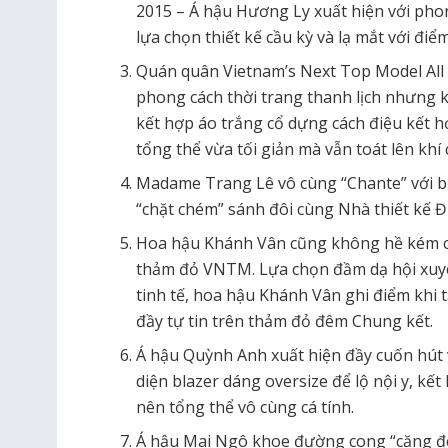
2015 – Á hậu Hương Ly xuất hiện với pho
lựa chọn thiết kế cầu kỳ và lạ mắt với đi
Quán quân Vietnam’s Next Top Model All 
phong cách thời trang thanh lịch nhưng 
kết hợp áo trắng cổ dựng cách điệu kết 
tổng thể vừa tối giản mà vẫn toát lên khí
Madame Trang Lê vô cùng “Chante” với b
“chặt chém” sánh đôi cùng Nhà thiết kế 
Hoa hậu Khánh Vân cũng không hề kém c
thảm đỏ VNTM. Lựa chọn đầm dạ hội xuy
tinh tế, hoa hậu Khánh Vân ghi điểm khi
đầy tự tin trên thảm đỏ đêm Chung kết.
Á hậu Quỳnh Anh xuất hiện đầy cuốn hút v
diện blazer dáng oversize để lộ nội y, kế
nên tổng thể vô cùng cá tính.
Á hậu Mai Ngô khoe đường cong “căng đé