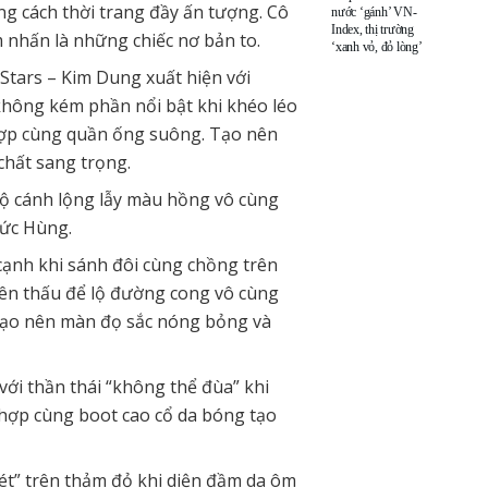
ng cách thời trang đầy ấn tượng. Cô
nước ‘gánh’ VN-
Index, thị trường
ểm nhấn là những chiếc nơ bản to.
‘xanh vỏ, đỏ lòng’
Stars – Kim Dung xuất hiện với
không kém phần nổi bật khi khéo léo
hợp cùng quần ống suông. Tạo nên
 chất sang trọng.
ộ cánh lộng lẫy màu hồng vô cùng
Đức Hùng.
ạnh khi sánh đôi cùng chồng trên
ên thấu để lộ đường cong vô cùng
 tạo nên màn đọ sắc nóng bỏng và
ới thần thái “không thể đùa” khi
t hợp cùng boot cao cổ da bóng tạo
t” trên thảm đỏ khi diện đầm da ôm