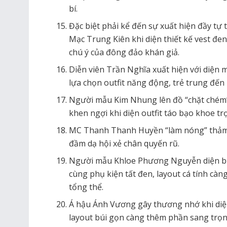
bí.
Đặc biệt phải kể đến sự xuất hiện đầy tự
Mạc Trung Kiên khi diện thiết kế vest đen
chú ý của đông đảo khán giả.
Diễn viên Trần Nghĩa xuất hiện với diện m
lựa chọn outfit năng động, trẻ trung đến 
Người mẫu Kim Nhung lên đồ “chặt ché
khen ngợi khi diện outfit táo bạo khoe tr
MC Thanh Thanh Huyền “làm nóng” thảm đ
đầm dạ hội xẻ chân quyến rũ.
Người mẫu Khloe Phương Nguyễn diện bla
cùng phụ kiện tất đen, layout cá tính c
tổng thể.
Á hậu Ánh Vương gây thương nhớ khi diệ
layout búi gọn càng thêm phần sang trọn