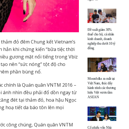
Đề xuất giảm 30%
thuế cho hộ, cá nhân
kinh doanh, doanh
ại thảm đỏ đêm Chung kết Vietnam’s
nghiệp thu dưới 10 tỷ
đồng
 hẳn khi chứng kiến “bữa tiệc thời
hiều gương mặt nổi tiếng trong Vbiz
ã tạo nên “sức nóng” tột độ cho
 thêm phần bùng nổ.
Moonfolks ra mắt tại
Việt Nam, thúc đẩy
ác chính là Quán quân VNTM 2016 –
hành trình các thương
 ánh nhìn đều phải đổ dồn ngay từ
hiệu Việt vươn tầm
ASEAN
căng đét tại thảm đỏ, hoa hậu Ngọc
g hoạ tiết da báo tôn lên mọi
ước công chúng,
Quán quân VNTM
Cổ phiếu vốn Nhà