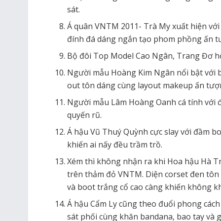
sát.
Á quân VNTM 2011- Trà My xuất hiện với
đính đá dáng ngắn tạo phom phồng ấn t
Bộ đôi Top Model Cao Ngân, Trang Đơ h
Người mẫu Hoàng Kim Ngân nổi bật với bộ
out tôn dáng cùng layout makeup ấn tượ
Người mẫu Lâm Hoàng Oanh cá tính với 
quyến rũ.
Á hậu Vũ Thuý Quỳnh cực slay với đầm bo
khiến ai nấy đều trầm trồ.
Xém thì không nhận ra khi Hoa hậu Hà Trú
trên thảm đỏ VNTM. Diện corset đen tôn 
và boot trắng cổ cao càng khiến không 
Á hậu Cẩm Ly cũng theo đuổi phong cách
sát phối cùng khăn bandana, bao tay và 