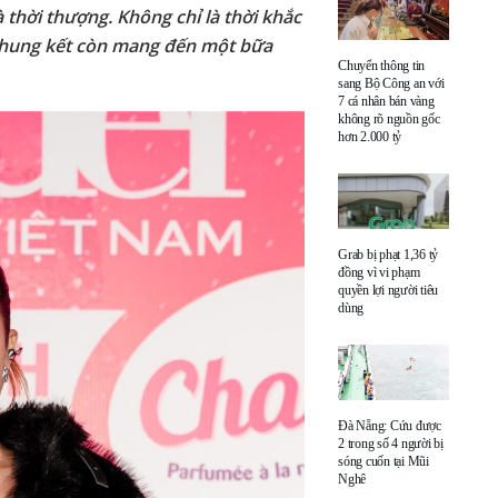
 thời thượng. Không chỉ là thời khắc
 Chung kết còn mang đến một bữa
Chuyển thông tin
sang Bộ Công an với
7 cá nhân bán vàng
không rõ nguồn gốc
hơn 2.000 tỷ
Grab bị phạt 1,36 tỷ
đồng vì vi phạm
quyền lợi người tiêu
dùng
Đà Nẵng: Cứu được
2 trong số 4 người bị
sóng cuốn tại Mũi
Nghê