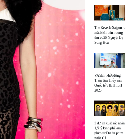
The Reverie Saigon ra
mắt BST bánh trung
thu 2026 Nguyệt Dạ
Song Hoa
VASEP khởi động
Triển lãm Thủy sản
Quốc tế VIETFISH
2026
5 dự án xuất sắc nhận
1,5 tỷ kinh phí làm
phim từ Dự án phim
ngắn CJ