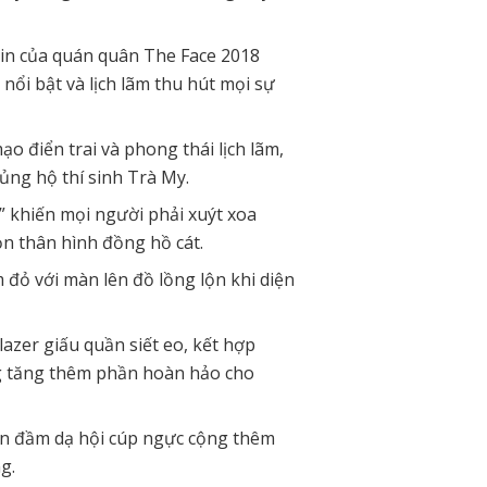
 tin của quán quân The Face 2018
 nổi bật và lịch lãm thu hút mọi sự
ạo điển trai và phong thái lịch lãm,
ủng hộ thí sinh Trà My.
m”
khiến mọi người phải xuýt xoa
ọn thân hình đồng hồ cát.
ỏ với màn lên đồ lồng lộn khi diện
zer giấu quần siết eo, kết hợp
àng tăng thêm phần hoàn hảo cho
n đầm dạ hội cúp ngực cộng thêm
g.