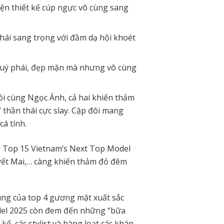
iện thiết kế cúp ngực vô cùng sang
thái sang trọng với đầm dạ hội khoét
quý phái, đẹp mặn mà nhưng vô cùng
i cùng Ngọc Ánh, cả hai khiến thảm
thần thái cực slay. Cặp đôi mang
cá tính.
ủa Top 15 Vietnam’s Next Top Model
yết Mai,… càng khiến thảm đỏ đêm
cùng của top 4 gương mặt xuất sắc
el 2025
còn đem đến những “bữa
kế, các stylist và hàng loạt các khán