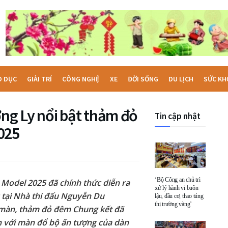
O DỤC
GIẢI TRÍ
CÔNG NGHỆ
XE
ĐỜI SỐNG
DU LỊCH
SỨC KH
ng Ly nổi bật thảm đỏ
Tin cập nhật
025
‘Bộ Công an chủ trì
 Model 2025 đã chính thức diễn ra
xử lý hành vi buôn
 tại Nhà thi đấu Nguyễn Du
lậu, đầu cơ, thao túng
thị trường vàng’
 màn, thảm đỏ đêm Chung kết đã
n với màn đổ bộ ấn tượng của dàn