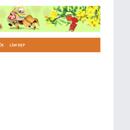
ỎE
LÀM ĐẸP