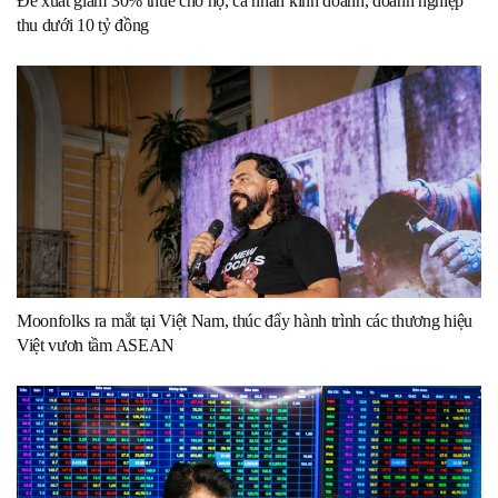
Đề xuất giảm 30% thuế cho hộ, cá nhân kinh doanh, doanh nghiệp
thu dưới 10 tỷ đồng
Moonfolks ra mắt tại Việt Nam, thúc đẩy hành trình các thương hiệu
Việt vươn tầm ASEAN