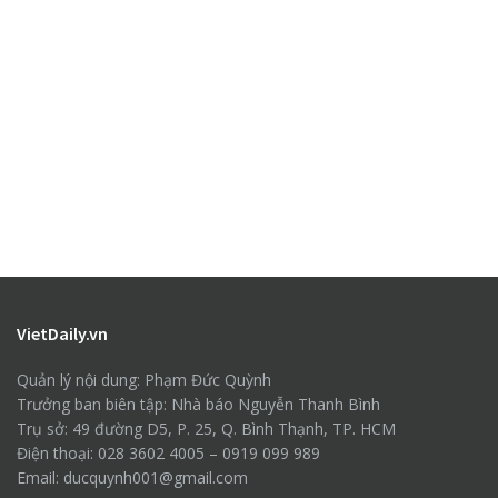
VietDaily.vn
Quản lý nội dung: Phạm Đức Quỳnh
Trưởng ban biên tập: Nhà báo Nguyễn Thanh Bình
Trụ sở: 49 đường D5, P. 25, Q. Bình Thạnh, TP. HCM
Điện thoại: 028 3602 4005 – 0919 099 989
Email: ducquynh001@gmail.com