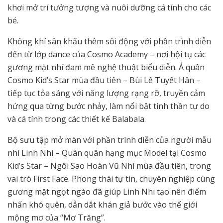
khơi mở trí tưởng tượng và nuôi dưỡng cá tính cho các
bé.
Không khí sân khấu thêm sôi động với phần trình diễn
đến từ lớp dance của Cosmo Academy – nơi hội tụ các
gương mặt nhí đam mê nghệ thuật biểu diễn. Á quân
Cosmo Kid’s Star mùa đầu tiên – Bùi Lê Tuyết Hân –
tiếp tục tỏa sáng với năng lượng rạng rỡ, truyền cảm
hứng qua từng bước nhảy, làm nổi bật tinh thần tự do
và cá tính trong các thiết kế Balabala.
Bộ sưu tập mở màn với phần trình diễn của người mẫu
nhí Linh Nhi – Quán quân hạng mục Model tại Cosmo
Kid’s Star – Ngôi Sao Hoàn Vũ Nhí mùa đầu tiên, trong
vai trò First Face. Phong thái tự tin, chuyên nghiệp cùng
gương mặt ngọt ngào đã giúp Linh Nhi tạo nên điểm
nhấn khó quên, dẫn dắt khán giả bước vào thế giới
mộng mơ của “Mơ Trăng”.