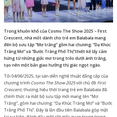
Trong khuôn khổ của Cosmo The Show 2025 – First
Crescent, nhà mốt dành cho trẻ em Balabala mang
đến bộ sưu tập “Mơ trăng” gồm hai chương: “Dạ Khúc
Trăng Mơ” và “Bước Trăng Phố Thị”thiết kế lấy cảm
hứng từ những giấc mơ trong trẻo dưới ánh trăng,
tạo nên một bản giao hưởng thị giác ngọt ngào.
Tối 04/06/2025, tại sàn diễn nghệ thuật đẳng cấp của
chương trình
Cosmo The Show 2025
với chủ đề
First
Crescent
, thương hiệu thời trang trẻ em Balabala đã
chính thức ra mắt bộ sưu tập mới mang tên “Mơ
Trăng”, gồm hai chương: “Dạ Khúc Trăng Mơ” và “Bước
Trăng Phố Thị”. Đây là lần đầu tiên Balabala góp mặt
tại sự kiện, đánh dấu một cột mốc quan trọng trong