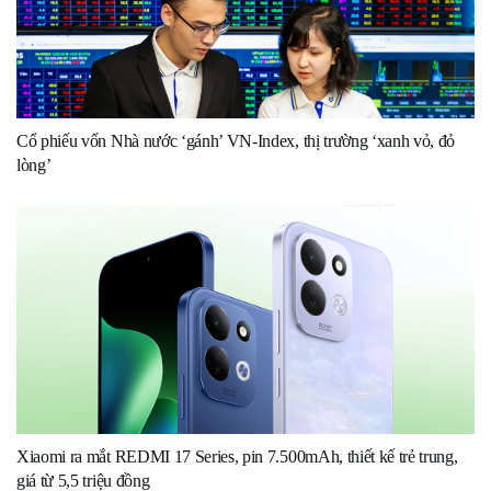
Cổ phiếu vốn Nhà nước ‘gánh’ VN-Index, thị trường ‘xanh vỏ, đỏ
lòng’
Xiaomi ra mắt REDMI 17 Series, pin 7.500mAh, thiết kế trẻ trung,
giá từ 5,5 triệu đồng