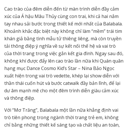
Cao trào của đêm diễn đến từ màn trình diễn đầy cảm
xúc của Á hậu Mâu Thủy cùng con trai, khi cả hai nắm
tay nhau sải bước trong thiết kế mới nhất của Balabala.
Khoảnh khắc đặc biệt này không chỉ làm “mềm” trái tim
khán giả bằng tình mẫu tử thiêng liêng, mà còn truyền
tải thông điệp ý nghĩa về sự kết nối thế hệ và vai trò
của thời trang trong việc gắn kết gia đình. Ngay sau đó,
không khí được đẩy lên cao trào lần nữa khi Quán quân
hạng mục Dance Cosmo Kid’s Star – Nina Bảo Ngọc
xuất hiện trong vai trò vedette, khép lại show diễn với
thần thái cuốn hút và bước catwalk đầy bản lĩnh, để lại
dư âm mạnh mẽ cho một đêm trình diễn giàu cảm xúc
và thông điệp.
Với “Mơ Trăng”, Balabala một lần nữa khẳng định vai
trò tiên phong trong ngành thời trang trẻ em, không
chỉ bằng những thiết kế sáng tạo và chất liệu an toàn,