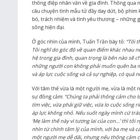
thông điệp nhân văn về gia đình. Thông qua n
câu chuyện tình mẫu tử đầy day dứt, bộ phim
bó, trách nhiệm và tình yêu thương – những gi
sống hiện đại.
Ở góc nhìn của mình, Tuấn Trần bày tỏ:
“Tôi t
Tôi nghĩ do góc độ về quan điểm khác nhau nê
hệ trong gia đình, quan trọng là bên nào sẽ ch
những người con không phải muốn quên ba mẹ
và áp lực cuộc sống và cả sự nghiệp, có quá nh
Với tâm thế vừa là một người mẹ, vừa là một 
sự đồng cảm:
“Chúng ta phải thông cảm cho lớ
tìm việc, vừa phải giữ việc, vừa lo cuộc sống r
áp lực không nhỏ. Nếu suốt ngày mình cứ trác
‘Mẹ làm thế này vì tương lai của con…’ thì tôi 
nhìn từ chính tâm lý của mình, với ba mẹ và cá
một người mẹ dễ dãi, nhưng nếu thông cảm c