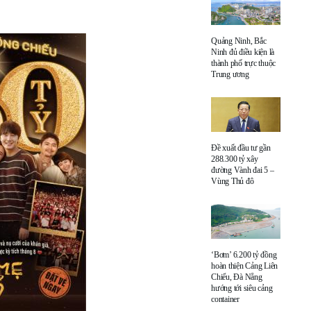
Quảng Ninh, Bắc
Ninh đủ điều kiện là
thành phố trực thuộc
Trung ương
Đề xuất đầu tư gần
288.300 tỷ xây
đường Vành đai 5 –
Vùng Thủ đô
‘Bơm’ 6.200 tỷ đồng
hoàn thiện Cảng Liên
Chiểu, Đà Nẵng
hướng tới siêu cảng
container