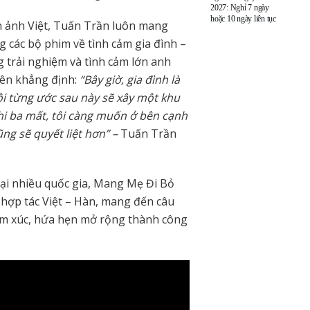
2027: Nghỉ 7 ngày
hoặc 10 ngày liên tục
n ảnh Việt, Tuấn Trần luôn mang
g các bộ phim về tình cảm gia đình –
 trải nghiệm và tình cảm lớn anh
iên khẳng định:
“Bây giờ, gia đình là
tôi từng ước sau này sẽ xây một khu
Khi ba mất, tôi càng muốn ở bên cạnh
ũng sẽ quyết liệt hơn” –
Tuấn Trần
tại nhiều quốc gia, Mang Mẹ Đi Bỏ
 hợp tác Việt – Hàn, mang đến câu
ảm xúc, hứa hẹn mở rộng thành công