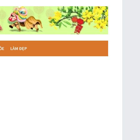
ỎE
LÀM ĐẸP