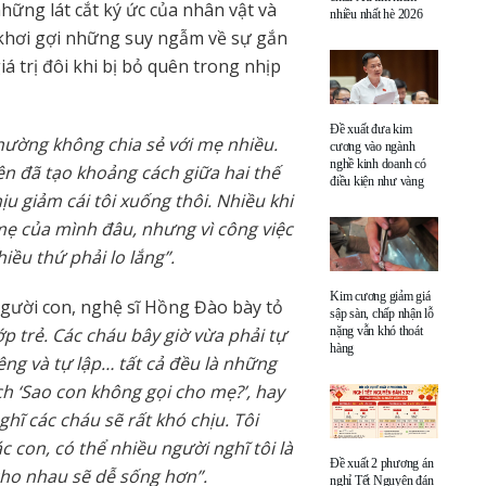
hững lát cắt ký ức của nhân vật và
nhiều nhất hè 2026
 khơi gợi những suy ngẫm về sự gắn
á trị đôi khi bị bỏ quên trong nhịp
Đề xuất đưa kim
hường không chia sẻ với mẹ nhiều.
cương vào ngành
nghề kinh doanh có
n đã tạo khoảng cách giữa hai thế
điều kiện như vàng
ịu giảm cái tôi xuống thôi. Nhiều khi
 của mình đâu, nhưng vì công việc
iều thứ phải lo lắng”.
Kim cương giảm giá
người con, nghệ sĩ Hồng Đào bày tỏ
sập sàn, chấp nhận lỗ
p trẻ. Các cháu bây giờ vừa phải tự
nặng vẫn khó thoát
hàng
iêng và tự lập… tất cả đều là những
h ‘Sao con không gọi cho mẹ?’, hay
nghĩ các cháu sẽ rất khó chịu. Tôi
c con, có thể nhiều người nghĩ tôi là
Đề xuất 2 phương án
ho nhau sẽ dễ sống hơn”.
nghỉ Tết Nguyên đán