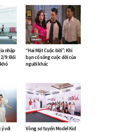
gia nhập
“Hai Mặt Cuộc Đời”: Khi
2/9: Bối
bạn cố sống cuộc đời của
 khó
người khác
ý với
Vòng sơ tuyển Model Kid