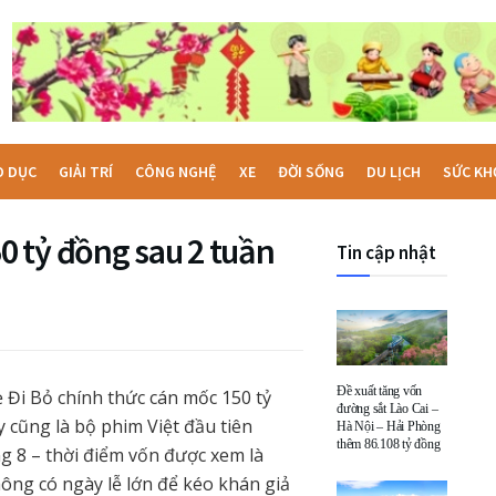
O DỤC
GIẢI TRÍ
CÔNG NGHỆ
XE
ĐỜI SỐNG
DU LỊCH
SỨC KH
 tỷ đồng sau 2 tuần
Tin cập nhật
Đề xuất tăng vốn
 Đi Bỏ chính thức cán mốc 150 tỷ
đường sắt Lào Cai –
 cũng là bộ phim Việt đầu tiên
Hà Nội – Hải Phòng
thêm 86.108 tỷ đồng
ng 8 – thời điểm vốn được xem là
ông có ngày lễ lớn để kéo khán giả