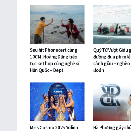
Sau hit Phonecert cùng
Quý Tử Vượt Giàu 
10CM, Hoàng Dũng tiếp
đường đua phim lễ 
tục kết hợp cùng nghệ sĩ
cảnh giàu – nghèo
Hàn Quốc – Dept
đoán
Miss Cosmo 2025 Yolina
Hà Phương gây chú 