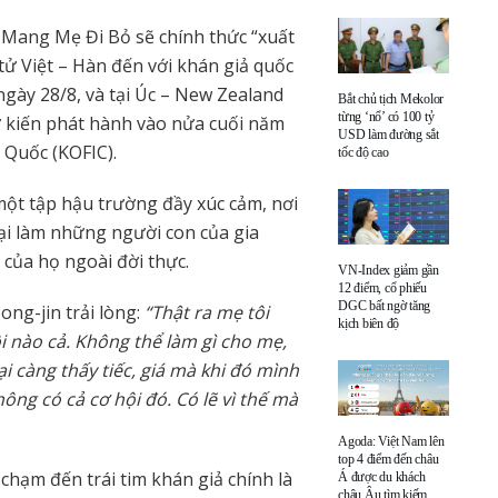
 Mang Mẹ Đi Bỏ sẽ chính thức “xuất
tử Việt – Hàn đến với khán giả quốc
ngày 28/8, và tại Úc – New Zealand
Bắt chủ tịch Mekolor
từng ‘nổ’ có 100 tỷ
ự kiến phát hành vào nửa cuối năm
USD làm đường sắt
 Quốc (KOFIC).
tốc độ cao
một tập hậu trường đầy xúc cảm, nơi
 lại làm những người con của gia
 của họ ngoài đời thực.
VN-Index giảm gần
12 điểm, cổ phiếu
DGC bất ngờ tăng
ng-jin trải lòng:
“Thật ra mẹ tôi
kịch biên độ
ội nào cả. Không thể làm gì cho mẹ,
ại càng thấy tiếc, giá mà khi đó mình
hông có cả cơ hội đó. Có lẽ vì thế mà
Agoda: Việt Nam lên
top 4 điểm đến châu
hạm đến trái tim khán giả chính là
Á được du khách
châu Âu tìm kiếm