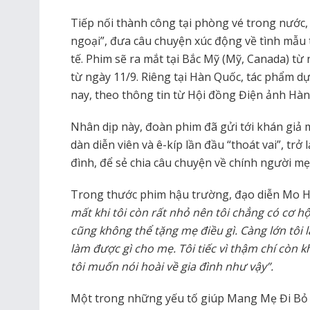
Tiếp nối thành công tại phòng vé trong nước,
ngoại”, đưa câu chuyện xúc động về tình mẫu 
tế. Phim sẽ ra mắt tại Bắc Mỹ (Mỹ, Canada) từ 
từ ngày 11/9. Riêng tại Hàn Quốc, tác phẩm d
nay, theo thông tin từ Hội đồng Điện ảnh Hàn
Nhân dịp này, đoàn phim đã gửi tới khán giả 
dàn diễn viên và ê-kíp lần đầu “thoát vai”, trở
đình, để sẻ chia câu chuyện về chính người mẹ
Trong thước phim hậu trường, đạo diễn Mo Ho
mất khi tôi còn rất nhỏ nên tôi chẳng có cơ h
cũng không thể tặng mẹ điều gì. Càng lớn tôi l
làm được gì cho mẹ. Tôi tiếc vì thậm chí còn k
tôi muốn nói hoài về gia đình như vậy”.
Một trong những yếu tố giúp Mang Mẹ Đi Bỏ c