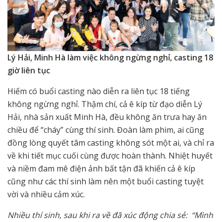
Lý Hải, Minh Hà làm việc không ngừng nghỉ, casting 18
giờ liên tục
Hiếm có buổi casting nào diễn ra liên tục 18 tiếng
không ngừng nghỉ. Thậm chí, cả ê kíp từ đạo diễn Lý
Hải, nhà sản xuất Minh Hà, đều không ăn trưa hay ăn
chiều để “cháy” cùng thí sinh. Đoàn làm phim, ai cũng
đồng lòng quyết tâm casting không sót một ai, và chỉ ra
về khi tiết mục cuối cùng được hoàn thành. Nhiệt huyết
và niềm đam mê điện ảnh bất tận đã khiến cả ê kíp
cũng như các thí sinh làm nên một buổi casting tuyệt
vời và nhiều cảm xúc.
Nhiều thí sinh, sau khi ra về đã xúc động chia sẻ: “Mình