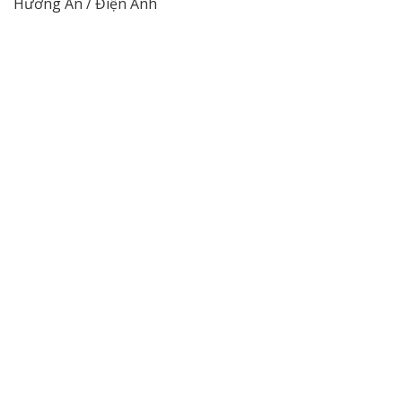
Hương An / Điện Ảnh