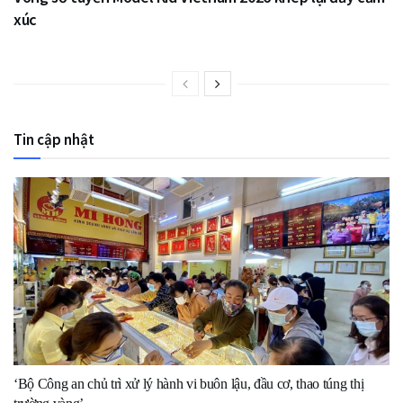
xúc
Tin cập nhật
‘Bộ Công an chủ trì xử lý hành vi buôn lậu, đầu cơ, thao túng thị