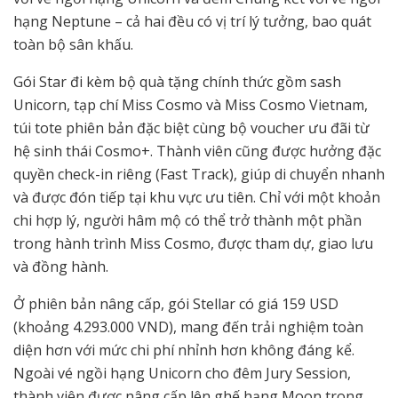
hạng Neptune – cả hai đều có vị trí lý tưởng, bao quát
toàn bộ sân khấu.
Gói Star đi kèm bộ quà tặng chính thức gồm sash
Unicorn, tạp chí Miss Cosmo và Miss Cosmo Vietnam,
túi tote phiên bản đặc biệt cùng bộ voucher ưu đãi từ
hệ sinh thái Cosmo+. Thành viên cũng được hưởng đặc
quyền check-in riêng (Fast Track), giúp di chuyển nhanh
và được đón tiếp tại khu vực ưu tiên. Chỉ với một khoản
chi hợp lý, người hâm mộ có thể trở thành một phần
trong hành trình Miss Cosmo, được tham dự, giao lưu
và đồng hành.
Ở phiên bản nâng cấp, gói Stellar có giá 159 USD
(khoảng 4.293.000 VND), mang đến trải nghiệm toàn
diện hơn với mức chi phí nhỉnh hơn không đáng kể.
Ngoài vé ngồi hạng Unicorn cho đêm Jury Session,
thành viên được nâng cấp lên ghế hạng Moon trong