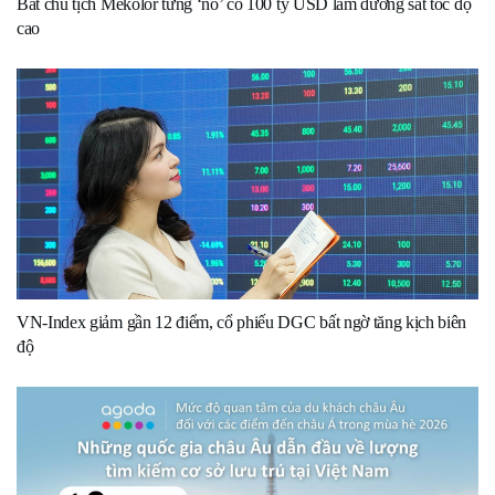
Bắt chủ tịch Mekolor từng ‘nổ’ có 100 tỷ USD làm đường sắt tốc độ
cao
VN-Index giảm gần 12 điểm, cổ phiếu DGC bất ngờ tăng kịch biên
độ