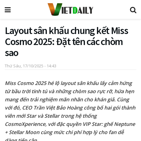
Layout sân khấu chung kết Miss
Cosmo 2025: Đặt tên các chòm
sao
Thứ Sáu, 17/10/2025 - 14:43
Miss Cosmo 2025 hé lộ layout sân khấu lấy cảm hứng
từ bầu trời tinh tú và những chòm sao rực rỡ, hứa hẹn
mang đến trải nghiệm mãn nhãn cho khán giả. Cùng
với đó, CEO Trần Việt Bảo Hoàng công bố hai gói thành
viên mới Star và Stellar trong hệ thống
CosmoXperience, với đặc quyền VIP Star: ghế Neptune
+ Stellar Moon cùng mức chi phí hợp lý cho fan dễ
dàng tiếp cận.