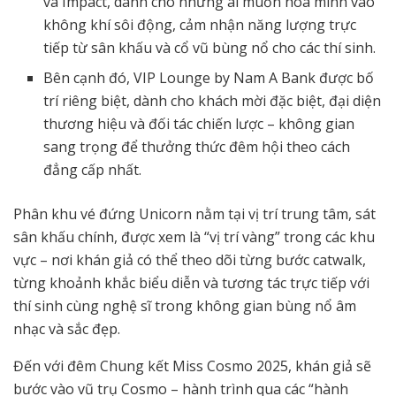
và Impact, dành cho những ai muốn hòa mình vào
không khí sôi động, cảm nhận năng lượng trực
tiếp từ sân khấu và cổ vũ bùng nổ cho các thí sinh.
Bên cạnh đó, VIP Lounge by Nam A Bank được bố
trí riêng biệt, dành cho khách mời đặc biệt, đại diện
thương hiệu và đối tác chiến lược – không gian
sang trọng để thưởng thức đêm hội theo cách
đẳng cấp nhất.
Phân khu vé đứng Unicorn nằm tại vị trí trung tâm, sát
sân khấu chính, được xem là “vị trí vàng” trong các khu
vực – nơi khán giả có thể theo dõi từng bước catwalk,
từng khoảnh khắc biểu diễn và tương tác trực tiếp với
thí sinh cùng nghệ sĩ trong không gian bùng nổ âm
nhạc và sắc đẹp.
Đến với đêm Chung kết Miss Cosmo 2025, khán giả sẽ
bước vào vũ trụ Cosmo – hành trình qua các “hành