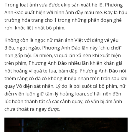
Trong loạt ảnh vừa được ekip sản xuất hé lộ, Phương
Anh Đào xuất hiện với hình ảnh đầy máu me. Đây là hậu
trường hóa trang cho 1 trong những phân đoạn ghê
rợn, khốc liệt nhất bộ phim.
Không còn là ngọc nữ màn ảnh Việt với dáng vẻ yểu
điệu, ngọt ngào, Phương Anh Đào lần này “chịu chơi”
hơn gấp bội. Dĩ nhiên, vì quá lăn xả nên khi xuất hiện
trên phim, Phương Anh Đào nhiều lần khiến khán giả
hốt hoảng vì quá te tua, bầm dập. Phương Anh Đào nói
thêm rằng cô đã có không ít nếp nhăn trên trán sau khi
quay Vô diện sát nhân. Lý do là bởi suốt cả bộ phim, nữ
diễn viên luôn giữ tâm lý hoảng loạn, sợ hãi, nên đến
lúc hoàn thành tất cả các cảnh quay, cô vẫn bị ám ảnh
chưa thoát ra ngay được.