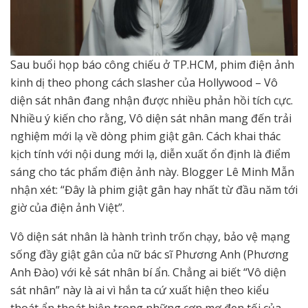
Sau buổi họp báo công chiếu ở TP.HCM, phim điện ảnh
kinh dị theo phong cách slasher của Hollywood – Vô
diện sát nhân đang nhận được nhiều phản hồi tích cực.
Nhiều ý kiến cho rằng, Vô diện sát nhân mang đến trải
nghiệm mới lạ về dòng phim giật gân. Cách khai thác
kịch tính với nội dung mới lạ, diễn xuất ổn định là điểm
sáng cho tác phẩm điện ảnh này. Blogger Lê Minh Mẫn
nhận xét: “Đây là phim giật gân hay nhất từ đầu năm tới
giờ của điện ảnh Việt”.
Vô diện sát nhân là hành trình trốn chạy, bảo vệ mạng
sống đầy giật gân của nữ bác sĩ Phương Anh (Phương
Anh Đào) với kẻ sát nhân bí ẩn. Chẳng ai biết “Vô diện
sát nhân” này là ai vì hắn ta cứ xuất hiện theo kiểu