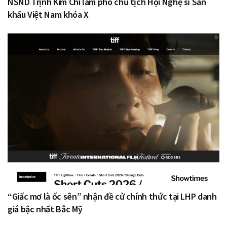
NSND Trịnh Kim Chi làm phó chủ tịch Hội Nghệ sĩ Sân
khấu Việt Nam khóa X
“Giấc mơ là ốc sên” nhận đề cử chính thức tại LHP danh
giá bậc nhất Bắc Mỹ