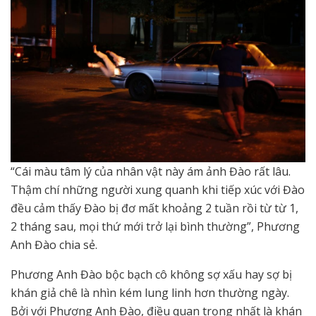
“Cái màu tâm lý của nhân vật này ám ảnh Đào rất lâu.
Thậm chí những người xung quanh khi tiếp xúc với Đào
đều cảm thấy Đào bị đơ mất khoảng 2 tuần rồi từ từ 1,
2 tháng sau, mọi thứ mới trở lại bình thường”, Phương
Anh Đào chia sẻ.
Phương Anh Đào bộc bạch cô không sợ xấu hay sợ bị
khán giả chê là nhìn kém lung linh hơn thường ngày.
Bởi với Phương Anh Đào, điều quan trọng nhất là khán