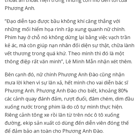
thoát ẩn thoát hiện trong những cơn mơ đen tối của
Phương Anh.
“Đạo diễn tạo được bầu không khí căng thẳng với
những mối hiểm họa rình rập xung quanh nữ chính.
Phim hay ở chỗ nó không dừng lại bằng việc vạch trần
kẻ ác, mà còn giúp nạn nhân đối diện sự thật, chữa lành
vết thương trong quá khứ. Theo mình thì đó là một
thông điệp rất văn minh”, Lê Minh Mẫn nhận xét thêm.
Bên cạnh đó, nữ chính Phương Anh Đào cũng nhận
mưa lời khen vì sự lăn xả, hết mình cho vai diễn bác sĩ
Phương Anh. Phương Anh Đào cho biết, khoảng 80%
các cảnh quay đánh đấm, rượt đuổi, đâm chém, dìm đầu
xuống nước trong phim là do cô tự mình thực hiện.
Riêng cảnh tông xe rồi lăn từ trên nóc ô tô xuống
đường, ekip sản xuất có dùng đến diễn viên đóng thế
để đảm bảo an toàn cho Phương Anh Đào.