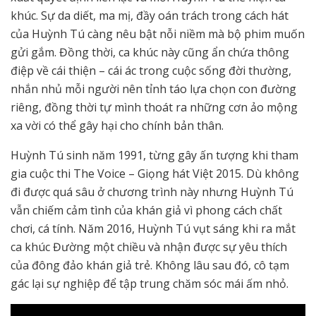
khúc. Sự da diết, ma mị, đầy oán trách trong cách hát
của Huỳnh Tú càng nêu bật nỗi niềm mà bộ phim muốn
gửi gắm. Đồng thời, ca khúc này cũng ẩn chứa thông
điệp về cái thiện – cái ác trong cuộc sống đời thường,
nhắn nhủ mỗi người nên tỉnh táo lựa chọn con đường
riêng, đồng thời tự mình thoát ra những cơn ảo mộng
xa vời có thể gây hại cho chính bản thân.
Huỳnh Tú sinh năm 1991, từng gây ấn tượng khi tham
gia cuộc thi The Voice – Giọng hát Việt 2015. Dù không
đi được quá sâu ở chương trình này nhưng Huỳnh Tú
vẫn chiếm cảm tình của khán giả vì phong cách chất
chơi, cá tính. Năm 2016, Huỳnh Tú vụt sáng khi ra mắt
ca khúc Đường một chiều và nhận được sự yêu thích
của đông đảo khán giả trẻ. Không lâu sau đó, cô tạm
gác lại sự nghiệp để tập trung chăm sóc mái ấm nhỏ.