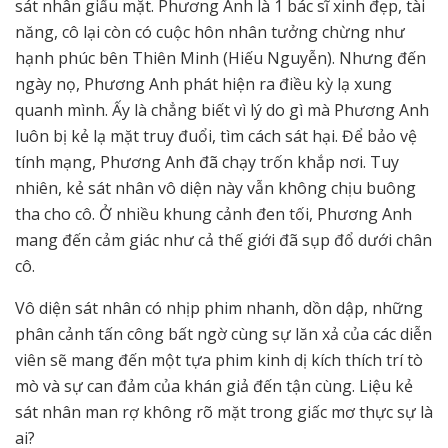
sát nhân giấu mặt. Phương Anh là 1 bác sĩ xinh đẹp, tài
năng, cô lại còn có cuộc hôn nhân tưởng chừng như
hạnh phúc bên Thiên Minh (Hiếu Nguyễn). Nhưng đến
ngày nọ, Phương Anh phát hiện ra điều kỳ lạ xung
quanh mình. Ấy là chẳng biết vì lý do gì mà Phương Anh
luôn bị kẻ lạ mặt truy đuổi, tìm cách sát hại. Để bảo vệ
tính mạng, Phương Anh đã chạy trốn khắp nơi. Tuy
nhiên, kẻ sát nhân vô diện này vẫn không chịu buông
tha cho cô. Ở nhiều khung cảnh đen tối, Phương Anh
mang đến cảm giác như cả thế giới đã sụp đổ dưới chân
cô.
Vô diện sát nhân có nhịp phim nhanh, dồn dập, những
phân cảnh tấn công bất ngờ cùng sự lăn xả của các diễn
viên sẽ mang đến một tựa phim kinh dị kích thích trí tò
mò và sự can đảm của khán giả đến tận cùng. Liệu kẻ
sát nhân man rợ không rõ mặt trong giấc mơ thực sự là
ai?