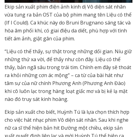
Ekip sản xuất phim điện ảnh kinh dị Vô diện sát nhân
vừa tung ra bản OST của bộ phim mang tên Liệu có thể
(If I Could). Ca khúc này do Bruni Brugnano sáng tác và
hòa âm phối khí, có giai điệu da diết, phù hợp với tình
tiết ám ảnh, giật gân của phim.
“Liệu có thể thấy, sự thật trong những dối gian. Níu giữ
những thứ xa vời, để thấy như còn đây. Liệu có thể
thấy, bản ngã sâu trong trái tim. Chính em đây sẽ thoát
ra khỏi những cơn ác mộng” – ca từ của bài hát như
tâm sự của nữ chính Phương Anh (Phương Anh Đào)
khi cô luôn lạc trong hàng loạt giấc mơ và bị kẻ lạ mặt
nào đó truy sát kinh hoàng.
Ekip sản xuất cho biết, Huỳnh Tú là lựa chọn thích hợp
cho việc hát nhạc phim Vô diện sát nhân. Sau khi nghe
nữ ca sĩ thể hiện bản hit Đường một chiều, ekip sản
xuất quyết định liên lạc và mời Huỳnh Tú thể hiện ca