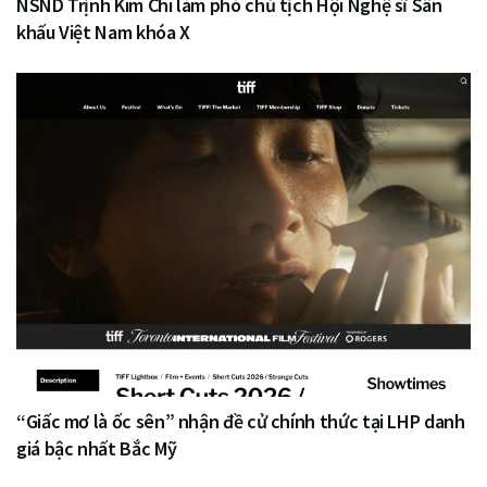
NSND Trịnh Kim Chi làm phó chủ tịch Hội Nghệ sĩ Sân
khấu Việt Nam khóa X
“Giấc mơ là ốc sên” nhận đề cử chính thức tại LHP danh
giá bậc nhất Bắc Mỹ