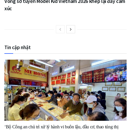
Vòng sơ tuyển Model Kid Vietnam 2026 khép lại đầy cảm
xúc
Tin cập nhật
‘Bộ Công an chủ trì xử lý hành vi buôn lậu, đầu cơ, thao túng thị