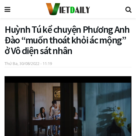
Huỳnh Tú kể chuyện Phương Anh
Đào “muốn thoát khỏi ác mộng”
ở Vô diện sát nhân
Thứ Ba, 30/08/2022 - 11:19