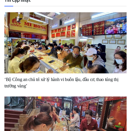
Tin cập nhật
‘Bộ Công an chủ trì xử lý hành vi buôn lậu, đầu cơ, thao túng thị
trường vàng’