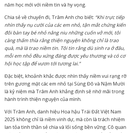
năm học mới với niềm tin và hy vọng.
Chia sẻ về chuyến đi, Trâm Anh cho biết:
“Khi trực tiếp
nhìn thấy nụ cười của các em nhỏ, tận mắt chứng kiến
đôi bàn tay bé nhỏ nâng niu những cuốn vở mới, tôi
càng thấm thía rằng thiện nguyện không chỉ là trao
quà, mà là trao niềm tin. Tôi tin rằng dù sinh ra ở đâu,
mỗi em nhỏ đều xứng đáng được yêu thương và có cơ
hội học tập để vươn tới tương lai.”
Đặc biệt, khoảnh khắc được nhìn thấy niềm vui rạng rỡ
trên gương mặt các em nhỏ tại Sùng Đô và Nậm Mười
là kỷ niệm mà Trâm Anh khẳng định sẽ nhớ mãi trong
hành trình thiện nguyện của mình.
Với Trâm Anh, danh hiệu Hoa hậu Trái Đất Việt Nam
2025 không chỉ là niềm vinh dự, mà còn là trách nhiệm
lan tỏa tinh thần sẻ chia và lối sống bền vững. Cô quan