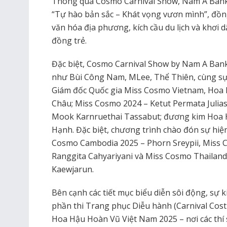
Thông qua Cosmo Carnival Show, Nam A Bank
“Tự hào bản sắc – Khát vọng vươn mình”, đồn
văn hóa địa phương, kích cầu du lịch và khơi
đồng trẻ.
Đặc biệt, Cosmo Carnival Show by Nam A Bank 
như Bùi Công Nam, MLee, Thể Thiên, cùng sự 
Giám đốc Quốc gia Miss Cosmo Vietnam, Hoa
Châu; Miss Cosmo 2024 – Ketut Permata Julia
Mook Karnruethai Tassabut; đương kim Hoa 
Hạnh. Đặc biệt, chương trình chào đón sự hiện 
Cosmo Cambodia 2025 – Phorn Sreypii, Miss 
Ranggita Cahyariyani và Miss Cosmo Thaila
Kaewjarun.
Bên cạnh các tiết mục biểu diễn sôi động, sự 
phần thi Trang phục Diễu hành (Carnival Cos
Hoa Hậu Hoàn Vũ Việt Nam 2025 – nơi các thí s