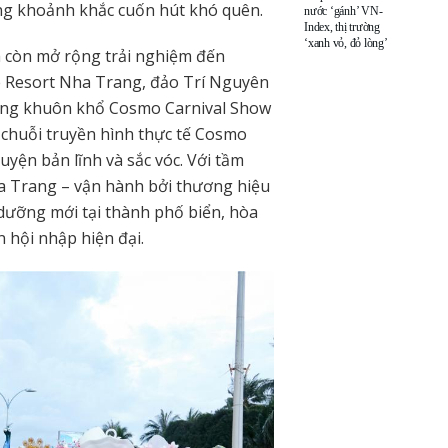
ng khoảnh khắc cuốn hút khó quên.
nước ‘gánh’ VN-
Index, thị trường
‘xanh vỏ, đỏ lòng’
nh còn mở rộng trải nghiệm đến
e Resort Nha Trang, đảo Trí Nguyên
rong khuôn khổ Cosmo Carnival Show
 chuỗi truyền hình thực tế Cosmo
luyện bản lĩnh và sắc vóc. Với tầm
ha Trang – vận hành bởi thương hiệu
dưỡng mới tại thành phố biển, hòa
n hội nhập hiện đại.