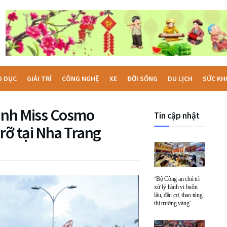
O DỤC
GIẢI TRÍ
CÔNG NGHỆ
XE
ĐỜI SỐNG
DU LỊCH
SỨC KH
sinh Miss Cosmo
Tin cập nhật
rỡ tại Nha Trang
‘Bộ Công an chủ trì
xử lý hành vi buôn
lậu, đầu cơ, thao túng
thị trường vàng’