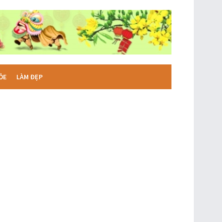
ỎE
LÀM ĐẸP