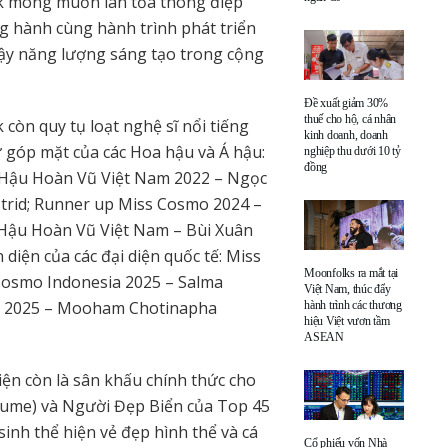
 mong muốn lan tỏa thông điệp
g hành cùng hành trình phát triển
 dậy năng lượng sáng tạo trong cộng
Đề xuất giảm 30%
thuế cho hộ, cá nhân
còn quy tụ loạt nghệ sĩ nổi tiếng
kinh doanh, doanh
góp mặt của các Hoa hậu và Á hậu:
nghiệp thu dưới 10 tỷ
đồng
 Hậu Hoàn Vũ Việt Nam 2022 – Ngọc
strid; Runner up Miss Cosmo 2024 –
Hậu Hoàn Vũ Việt Nam – Bùi Xuân
diện của các đại diện quốc tế: Miss
Moonfolks ra mắt tại
Cosmo Indonesia 2025 – Salma
Việt Nam, thúc đẩy
nd 2025 – Mooham Chotinapha
hành trình các thương
hiệu Việt vươn tầm
ASEAN
kiện còn là sân khấu chính thức cho
tume) và Người Đẹp Biển của Top 45
inh thể hiện vẻ đẹp hình thể và cá
Cổ phiếu vốn Nhà