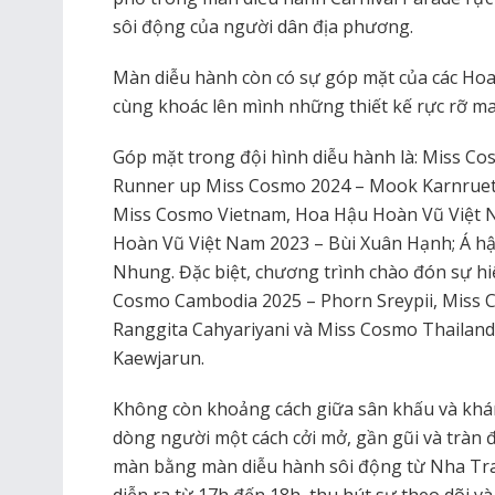
sôi động của người dân địa phương.
Màn diễu hành còn có sự góp mặt của các Hoa 
cùng khoác lên mình những thiết kế rực rỡ ma
Góp mặt trong đội hình diễu hành là: Miss Cos
Runner up Miss Cosmo 2024 – Mook Karnrueth
Miss Cosmo Vietnam, Hoa Hậu Hoàn Vũ Việt
Hoàn Vũ Việt Nam 2023 – Bùi Xuân Hạnh; Á h
Nhung. Đặc biệt, chương trình chào đón sự hiệ
Cosmo Cambodia 2025 – Phorn Sreypii, Miss 
Ranggita Cahyariyani và Miss Cosmo Thaila
Kaewjarun.
Không còn khoảng cách giữa sân khấu và khán g
dòng người một cách cởi mở, gần gũi và tràn 
màn bằng màn diễu hành sôi động từ Nha Tr
diễn ra từ 17h đến 18h, thu hút sự theo dõi v