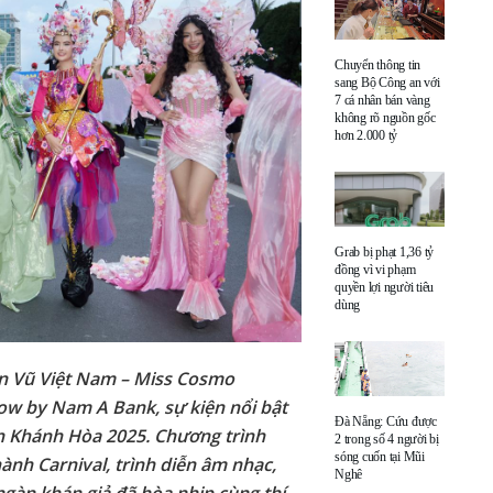
Chuyển thông tin
sang Bộ Công an với
7 cá nhân bán vàng
không rõ nguồn gốc
hơn 2.000 tỷ
Grab bị phạt 1,36 tỷ
đồng vì vi phạm
quyền lợi người tiêu
dùng
àn Vũ Việt Nam – Miss Cosmo
ow by Nam A Bank, sự kiện nổi bật
Đà Nẵng: Cứu được
ển Khánh Hòa 2025. Chương trình
2 trong số 4 người bị
sóng cuốn tại Mũi
ành Carnival, trình diễn âm nhạc,
Nghê