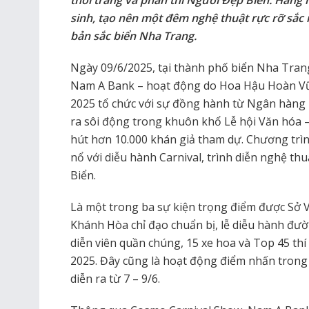
thời trang và phần thi Người Đẹp Biển. Hàng 
sinh, tạo nên một đêm nghệ thuật rực rỡ sắc m
bản sắc biển Nha Trang.
Ngày 09/6/2025, tại thành phố biển Nha Tran
Nam A Bank – hoạt động do Hoa Hậu Hoàn Vũ
2025 tổ chức với sự đồng hành từ Ngân hàn
ra sôi động trong khuôn khổ Lễ hội Văn hóa 
hút hơn 10.000 khán giả tham dự. Chương trì
nổ với diễu hành Carnival, trình diễn nghệ th
Biển.
Là một trong ba sự kiện trọng điểm được Sở V
Khánh Hòa chỉ đạo chuẩn bị, lễ diễu hành đườ
diễn viên quần chúng, 15 xe hoa và Top 45 t
2025. Đây cũng là hoạt động điểm nhấn trong 
diễn ra từ 7 – 9/6.