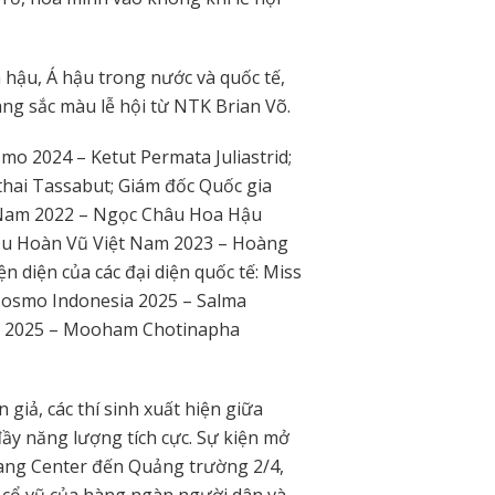
hậu, Á hậu trong nước và quốc tế,
ng sắc màu lễ hội từ NTK Brian Võ.
mo 2024 – Ketut Permata Juliastrid;
ai Tassabut; Giám đốc Quốc gia
 Nam 2022 – Ngọc Châu Hoa Hậu
ậu Hoàn Vũ Việt Nam 2023 – Hoàng
n diện của các đại diện quốc tế: Miss
Cosmo Indonesia 2025 – Salma
nd 2025 – Mooham Chotinapha
iả, các thí sinh xuất hiện giữa
đầy năng lượng tích cực. Sự kiện mở
ang Center đến Quảng trường 2/4,
à cổ vũ của hàng ngàn người dân và