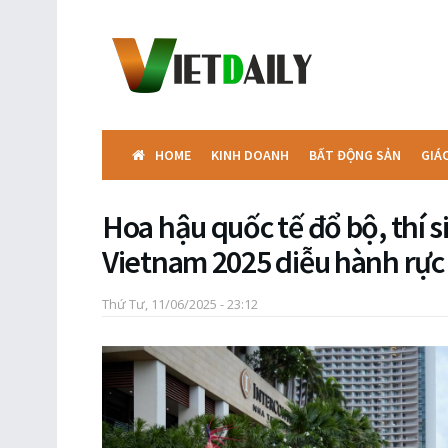
HOME
KINH DOANH
BẤT ĐỘNG SẢN
GIÁ
Hoa hậu quốc tế đổ bộ, thí 
Vietnam 2025 diễu hành rực 
Thứ Tư, 11/06/2025 - 23:12