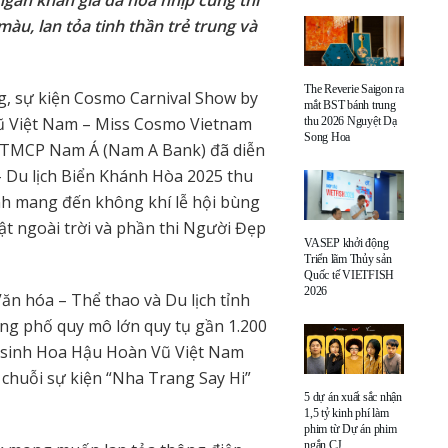
ngàn khán giả đã hòa nhịp cùng thí
àu, lan tỏa tinh thần trẻ trung và
The Reverie Saigon ra
g, sự kiện Cosmo Carnival Show by
mắt BST bánh trung
 Việt Nam – Miss Cosmo Vietnam
thu 2026 Nguyệt Dạ
Song Hoa
g TMCP Nam Á (Nam A Bank) đã diễn
– Du lịch Biển Khánh Hòa 2025 thu
nh mang đến không khí lễ hội bùng
uật ngoài trời và phần thi Người Đẹp
VASEP khởi động
Triển lãm Thủy sản
Quốc tế VIETFISH
2026
ăn hóa – Thể thao và Du lịch tỉnh
ng phố quy mô lớn quy tụ gần 1.200
hí sinh Hoa Hậu Hoàn Vũ Việt Nam
chuỗi sự kiện “Nha Trang Say Hi”
5 dự án xuất sắc nhận
1,5 tỷ kinh phí làm
phim từ Dự án phim
ngắn CJ