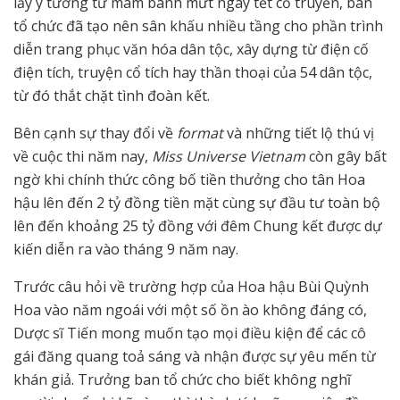
lấy ý tưởng từ mâm bánh mứt ngày tết cổ truyền, ban
tổ chức đã tạo nên sân khấu nhiều tầng cho phần trình
diễn trang phục văn hóa dân tộc, xây dựng từ điện cố
điện tích, truyện cổ tích hay thần thoại của 54 dân tộc,
từ đó thắt chặt tình đoàn kết.
Bên cạnh sự thay đổi về
format
và những tiết lộ thú vị
về cuộc thi năm nay,
Miss Universe Vietnam
còn gây bất
ngờ khi chính thức công bố tiền thưởng cho tân Hoa
hậu lên đến 2 tỷ đồng tiền mặt cùng sự đầu tư toàn bộ
lên đến khoảng 25 tỷ đồng với đêm Chung kết được dự
kiến diễn ra vào tháng 9 năm nay.
Trước câu hỏi về trường hợp của Hoa hậu Bùi Quỳnh
Hoa vào năm ngoái với một số ồn ào không đáng có,
Dược sĩ Tiến mong muốn tạo mọi điều kiện để các cô
gái đăng quang toả sáng và nhận được sự yêu mến từ
khán giả. Trưởng ban tổ chức cho biết không nghĩ