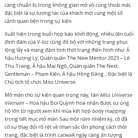
càng chuẩn bị trong không gian mở vô cùng thoải mái,
đặc biệt là sự tương tác của khách mời cùng một số
cảnh quan bên trong sự kiện.
Xuất hiện trong buổi họp báo khởi động, nhiều tên tuổi
đình đám của V-biz cũng đổ bộ với những trang phục
lộng lẫy và mang đậm tính thời trang điển hình như: Á
hậu Hương Ly, Quán quân The New Mentor 2023 – Lê
Thu Trang, Á hậu Mai Ngô, Quán quân The Next
Gentleman – Phạm Kiên, Á hậu Hồng Đăng… Đặc biệt là
Chủ tịch tổ chức Miss Universe.
Mở màn cho sự kiện quan trọng này, tân
Miss Universe
Vietnam
– Hoa hậu Bùi Quỳnh Hoa nhận được sự ủng
hộ lớn từ người xem khi múa kết hợp
body mapping
trong tiết mục mở màn. Sau một năm nhiệm kỳ, cô đã
có sự thay đổi rõ rệt về nhan sắc lẫn phong cách thời
trang, đặc biệt là trình
catwalk
ngày càng ấn tượng