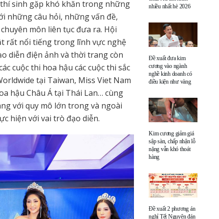
t thí sinh gặp khó khăn trong những
nhiều nhất hè 2026
 với những câu hỏi, những vấn đề,
chuyên môn liên tục đưa ra. Hội
rất nổi tiếng trong lĩnh vực nghệ
 diễn điện ảnh và thời trang còn
Đề xuất đưa kim
các cuộc thi hoa hậu các cuộc thi sắc
cương vào ngành
nghề kinh doanh có
orldwide tại Taiwan, Miss Viet Nam
điều kiện như vàng
Hoa hậu Châu Á tại Thái Lan… cùng
rang với quy mô lớn trong và ngoài
 hiện với vai trò đạo diễn.
Kim cương giảm giá
sập sàn, chấp nhận lỗ
nặng vẫn khó thoát
hàng
Đề xuất 2 phương án
nghỉ Tết Nguyên đán