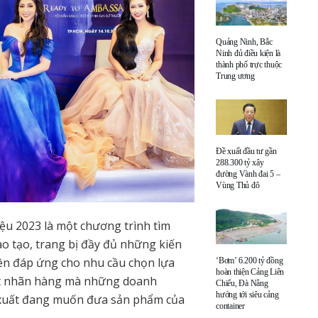
Quảng Ninh, Bắc
Ninh đủ điều kiện là
thành phố trực thuộc
Trung ương
Đề xuất đầu tư gần
288.300 tỷ xây
đường Vành đai 5 –
Vùng Thủ đô
ệu 2023 là một chương trình tìm
 tạo, trang bị đầy đủ những kiến
iên đáp ứng cho nhu cầu chọn lựa
‘Bơm’ 6.200 tỷ đồng
hoàn thiện Cảng Liên
ột nhãn hàng mà những doanh
Chiểu, Đà Nẵng
hướng tới siêu cảng
 xuất đang muốn đưa sản phẩm của
container