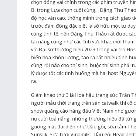
chọn đóng vai chính trong các phim truyền h
Bi trong Lựa chọn cuối cùng… Đặng Thu Thảo l
độ học vấn cao, thông minh trong cách giao t
trước đám đông đặc biệt là sở hữu một tư du
cùng tinh tế. nên Đặng Thu Thảo rất được các c
tài năng cũng như các lĩnh vực khác mời tham 
với Đại sứ thương hiệu 2023 trong vai trò Ho
biến hoá khôn lường, tao ra rất nhiều tình h
cùng rối não cho thí sinh, buộc thí sinh phải 
lý được tốt các tình huống mà hai host Ngu
ra.
Giám khảo thứ 3 là Hoa hậu trang sức Trần T
người mẫu thời trang trên sàn catwalk thì cô
show quảng cáo hàng đầu Việt Nam nhờ gươn
nụ cuời toả nắng, những thương hiệu đã từng
guơng mặt đại diện như Dầu gội, sữa tắm The
Sunsilk, Sữa tươi Vinamilk , Dầu gội Head and