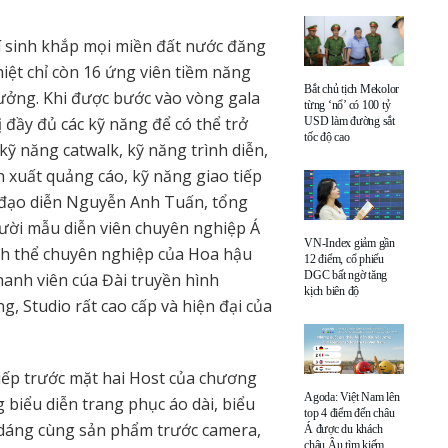
í sinh khắp mọi miền đất nước đăng
hiệt chỉ còn 16 ứng viên tiềm năng
Bắt chủ tịch Mekolor
hưởng. Khi được bước vào vòng gala
từng ‘nổ’ có 100 tỷ
 đầy đủ các kỹ năng để có thể trở
USD làm đường sắt
tốc độ cao
ỹ năng catwalk, kỹ năng trình diễn,
n xuất quảng cáo, kỹ năng giao tiếp
 đạo diễn Nguyễn Anh Tuấn, tổng
gười mẫu diễn viên chuyên nghiệp Á
VN-Index giảm gần
nh thể chuyên nghiệp của Hoa hậu
12 điểm, cổ phiếu
DGC bất ngờ tăng
hanh viên cúa Đài truyền hình
kịch biên độ
 Studio rất cao cấp và hiện đại của
 tiếp trước mặt hai Host của chương
Agoda: Việt Nam lên
 biểu diễn trang phục áo dài, biểu
top 4 điểm đến châu
o dáng cùng sản phẩm trước camera,
Á được du khách
châu Âu tìm kiếm