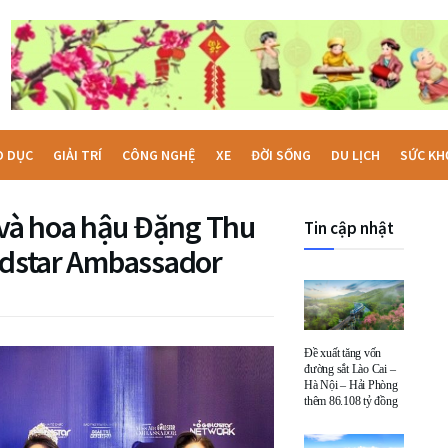
O DỤC
GIẢI TRÍ
CÔNG NGHỆ
XE
ĐỜI SỐNG
DU LỊCH
SỨC KH
và hoa hậu Đặng Thu
Tin cập nhật
oldstar Ambassador
Đề xuất tăng vốn
đường sắt Lào Cai –
Hà Nội – Hải Phòng
thêm 86.108 tỷ đồng