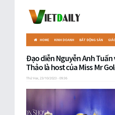
HOME
KINH DOANH
BẤT ĐỘNG SẢN
GIÁ
Đạo diễn Nguyễn Anh Tuấn 
Thảo là host của Miss Mr G
Thứ Hai, 23/10/2023 - 09:36