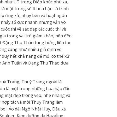
ình như ÚT trong Điệp khúc phù xa,
à một trong số ít hoa hậu có trình
iếp ứng xử, nhạy bén và hoạt ngôn
y nhảy số cực nhanh nhưng vẫn vô
uộc thi về sắc đẹp các cuộc thi về
gia trong vai trò giám khảo, nên đến
st Đặng Thu Thảo tung hứng liên tục
uống cũng như nhiều giả định vô
tư duy hết khả năng để mới có thể xử
yễn Anh Tuấn và Đặng Thu Thảo đưa
huỳ Trang, Thuỳ Trang ngoài là
 còn là một trong những hoa hậu đắc
g mặt đẹp trong veo, nhẹ nhàng và
 hợp tác và mời Thuỳ Trang làm
bol, Áo dài Ngô Nhật Huy, Dầu xả
 Soulder, Kem dưỡng da Hazaline,