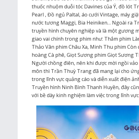
thuốc nhuộm duỗi tóc Davines của Ý, đồ lót 
Pearl , Đồ ngủ Paltal, áo cưới Vintage, máy giặ
nước tương Maggi, Bia Heiniken… Ngoài ra Tr
truyền hình chuyên nghiệp và là một gương m
giao vai chính trong phim như: Thắm phim L
Thảo Vân phim Châu Xa, Minh Thu phim Còn đ
hoàng Cà phê, Giọt Sương phim Giọt Sương 
Người chồng điên, nên khi được mời ngồi vảo 
môn thì Trần Thuỳ Trang đã mang lại cho ứng
trong lĩnh vực quảng cáo và diễn xuất điện ảnh
Truyền hình Ninh Bình Thanh Huyền, đây cũn
với bề dày kinh nghiệm làm việc trong lĩnh vự