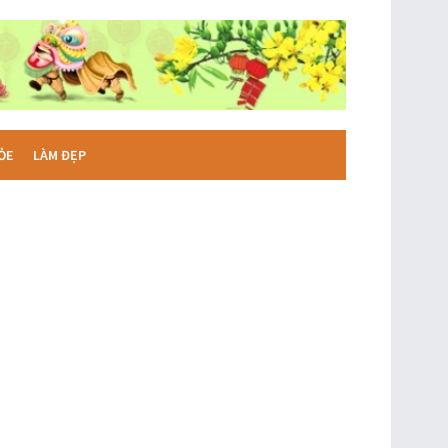
ỎE
LÀM ĐẸP