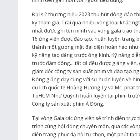
mình đến gần hơn với người tiêu dùng.
Đại sứ thương hiệu 2023 thu hút đông đảo th
ký tham gia. Trãi qua nhiều vòng loại khắc ng
nhất được ghi tên mình vào vòng gala trao t
16 ứng viên được đào tạo, huấn luyện trang bị
thành một gương mặt đại diện hoàn hảo như k
kỹ năng tạo dáng trước ống kính. Kỹ năng diễ
trước đám đông… tất cả đều được giảng viên,
giám đốc công ty sản xuất phim và đào tạo n
Đông giảng dạy cùng với sự huấn luyện về hì
du lịch quốc tế Hoảng Hương Ly và Mc, phát t
TpHCM Như Quỳnh huấn luyện tại phim trường,
Công ty sản xuất phim Á Đông.
Tại vòng Gala các ứng viên sẽ trình diễn trực
trình cùng hội đồng chuyên môn, qua các vòng
diễn trang phục dạ hội tự chọn, một phút tạ