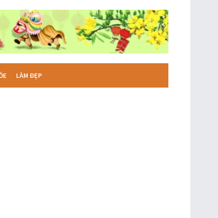
ỎE
LÀM ĐẸP