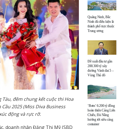
Quảng Ninh, Bắc
Ninh đủ điều kiện là
thành phố trực thuộc
Trung ương
Đề xuất đầu tư gần
288.300 tỷ xây
đường Vành đai 5 –
Vùng Thủ đô
g Tàu, đêm chung kết cuộc thi Hoa
Cầu 2025 (Miss Diva Business
‘Bơm’ 6.200 tỷ đồng
hoàn thiện Cảng Liên
xúc động và rực rỡ.
Chiểu, Đà Nẵng
hướng tới siêu cảng
container
úc, doanh nhân Đặng Thị Mỹ (SBD