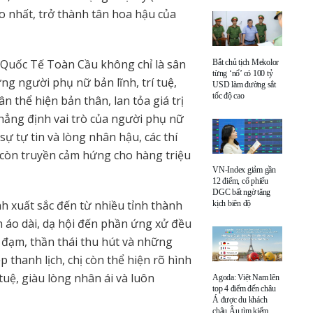
o nhất, trở thành tân hoa hậu của
Quốc Tế Toàn Cầu không chỉ là sân
Bắt chủ tịch Mekolor
từng ‘nổ’ có 100 tỷ
ững người phụ nữ bản lĩnh, trí tuệ,
USD làm đường sắt
tốc độ cao
n thể hiện bản thân, lan tỏa giá trị
khẳng định vai trò của người phụ nữ
 sự tự tin và lòng nhân hậu, các thí
còn truyền cảm hứng cho hàng triệu
VN-Index giảm gần
12 điểm, cổ phiếu
DGC bất ngờ tăng
h xuất sắc đến từ nhiều tỉnh thành
kịch biên độ
ễn áo dài, dạ hội đến phần ứng xử đều
 đạm, thần thái thu hút và những
p thanh lịch, chị còn thể hiện rõ hình
tuệ, giàu lòng nhân ái và luôn
Agoda: Việt Nam lên
top 4 điểm đến châu
Á được du khách
châu Âu tìm kiếm