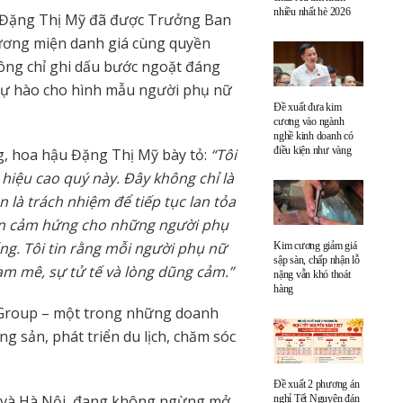
nhiều nhất hè 2026
u Đặng Thị Mỹ đã được Trưởng Ban
vương miện danh giá cùng quyền
hông chỉ ghi dấu bước ngoặt đáng
 tự hào cho hình mẫu người phụ nữ
Đề xuất đưa kim
cương vào ngành
nghề kinh doanh có
điều kiện như vàng
g, hoa hậu Đặng Thị Mỹ bày tỏ:
“Tôi
hiệu cao quý này. Đây không chỉ là
 là trách nhiệm để tiếp tục lan tỏa
ền cảm hứng cho những người phụ
g. Tôi tin rằng mỗi người phụ nữ
Kim cương giảm giá
sập sàn, chấp nhận lỗ
am mê, sự tử tế và lòng dũng cảm.”
nặng vẫn khó thoát
hàng
C Group – một trong những doanh
g sản, phát triển du lịch, chăm sóc
Đề xuất 2 phương án
h và Hà Nội, đang không ngừng mở
nghỉ Tết Nguyên đán