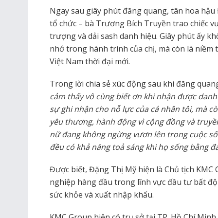
Ngay sau giây phút đăng quang, tân hoa hậ
tổ chức – bà Trương Bích Truyền trao chiếc 
trượng và dải sash danh hiệu. Giây phút ấy k
nhớ trong hành trình của chị, mà còn là niềm
Việt Nam thời đại mới.
Trong lời chia sẻ xúc động sau khi đăng quan
cảm thấy vô cùng biết ơn khi nhận được danh 
sự ghi nhận cho nỗ lực của cá nhân tôi, mà còn
yêu thương, hành động vì cộng đồng và truy
nữ đang không ngừng vươn lên trong cuộc sốn
đều có khả năng toả sáng khi họ sống bằng đ
Được biết, Đặng Thị Mỹ hiện là Chủ tịch KM
nghiệp hàng đầu trong lĩnh vực đầu tư bất độn
sức khỏe và xuất nhập khẩu.
KMC Group hiện có trụ sở tại TP. Hồ Chí Min