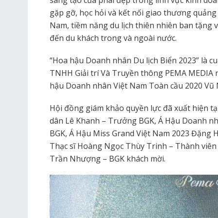
sáng tạo của phái đẹp trong lĩnh vực kinh doan
gặp gỡ, học hỏi và kết nối giao thương quảng
Nam, tiềm năng du lịch thiên nhiên ban tặng 
đến du khách trong và ngoài nước.
“Hoa hậu Doanh nhân Du lịch Biển 2023” là cu
TNHH Giải trí Và Truyền thông PEMA MEDIA n
hậu Doanh nhân Việt Nam Toàn cầu 2020 Vũ N
Hội đồng giám khảo quyền lực đã xuất hiện t
dân Lê Khanh – Trưởng BGK, Á Hậu Doanh nh
BGK, Á Hậu Miss Grand Việt Nam 2023 Đặng 
Thạc sĩ Hoàng Ngọc Thùy Trinh – Thành viên 
Trần Nhượng – BGK khách mời.