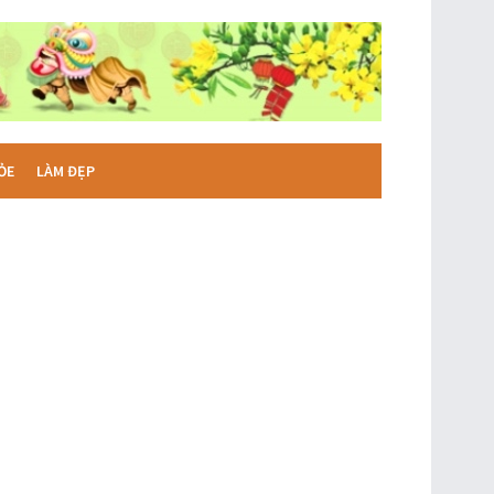
ỎE
LÀM ĐẸP