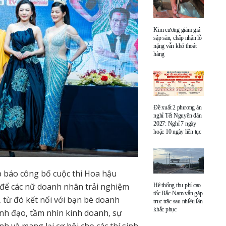
Kim cương giảm giá
sập sàn, chấp nhận lỗ
nặng vẫn khó thoát
hàng
Đề xuất 2 phương án
nghỉ Tết Nguyên đán
2027: Nghỉ 7 ngày
hoặc 10 ngày liên tục
p báo công bố cuộc thi Hoa hậu
 để các nữ doanh nhân trải nghiệm
Hệ thống thu phí cao
tốc Bắc-Nam vẫn gặp
 từ đó kết nối với bạn bè doanh
trục trặc sau nhiều lần
khắc phục
ãnh đạo, tầm nhìn kinh doanh, sự