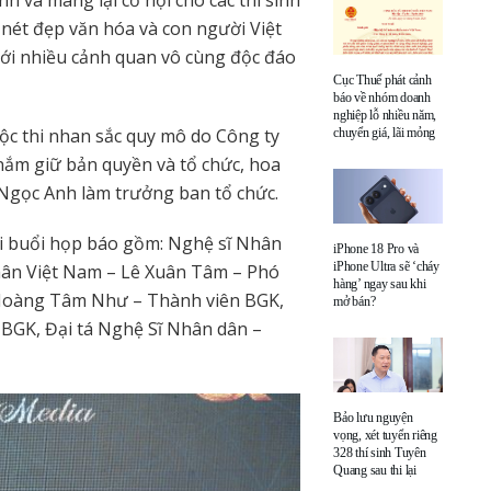
h và mang lại cơ hội cho các thí sinh
 nét đẹp văn hóa và con người Việt
với nhiều cảnh quan vô cùng độc đáo
Cục Thuế phát cảnh
báo về nhóm doanh
nghiệp lỗ nhiều năm,
ộc thi nhan sắc quy mô do Công ty
chuyển giá, lãi mỏng
ắm giữ bản quyền và tổ chức, hoa
gọc Anh làm trưởng ban tổ chức.
ại buổi họp báo gồm: Nghệ sĩ Nhân
iPhone 18 Pro và
iPhone Ultra sẽ ‘cháy
ân Việt Nam – Lê Xuân Tâm – Phó
hàng’ ngay sau khi
Hoàng Tâm Như – Thành viên BGK,
mở bán?
BGK, Đại tá Nghệ Sĩ Nhân dân –
Bảo lưu nguyện
vọng, xét tuyển riêng
328 thí sinh Tuyên
Quang sau thi lại