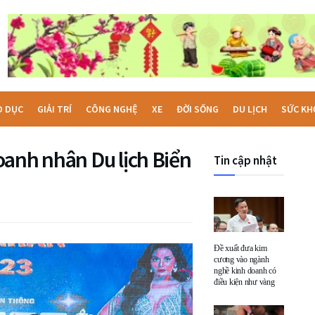
O DỤC
GIẢI TRÍ
CÔNG NGHỆ
XE
ĐỜI SỐNG
DU LỊCH
SỨC KH
oanh nhân Du lịch Biển
Tin cập nhật
Đề xuất đưa kim
cương vào ngành
nghề kinh doanh có
điều kiện như vàng