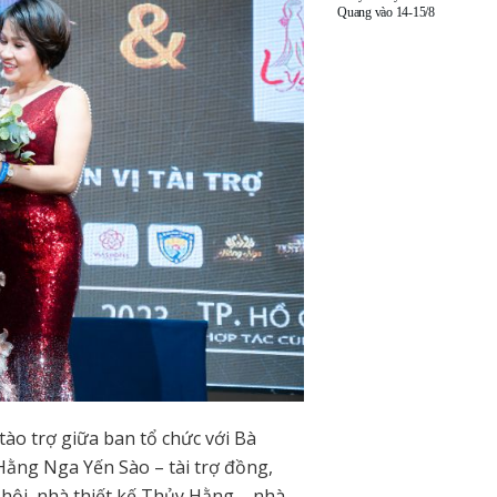
Quang vào 14-15/8
tào trợ giữa ban tổ chức với Bà
ng Nga Yến Sào – tài trợ đồng,
 hội, nhà thiết kế Thủy Hằng – nhà