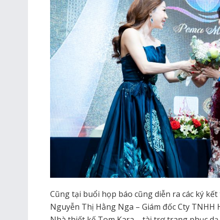
Cũng tại buổi họp báo cũng diễn ra các ký kết 
Nguyễn Thị Hằng Nga – Giám đốc Cty TNHH Hằ
Nhà thiết kế Tom Kara – tài trợ trang phục dạ