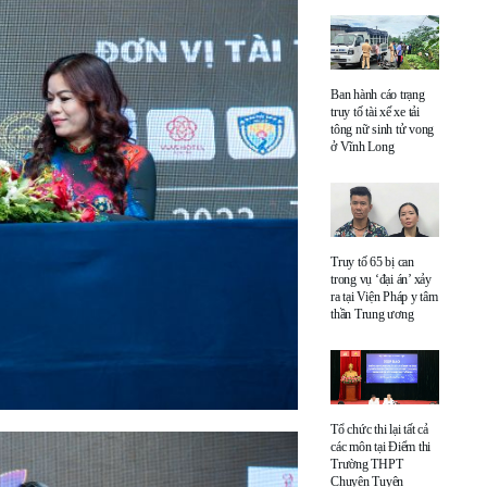
Ban hành cáo trạng
truy tố tài xế xe tải
tông nữ sinh tử vong
ở Vĩnh Long
Truy tố 65 bị can
trong vụ ‘đại án’ xảy
ra tại Viện Pháp y tâm
thần Trung ương
Tổ chức thi lại tất cả
các môn tại Điểm thi
Trường THPT
Chuyên Tuyên