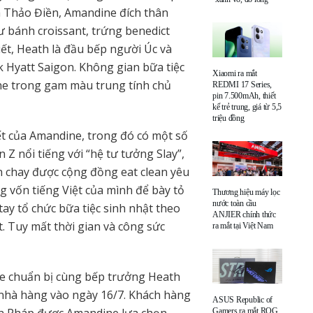
 Thảo Điền, Amandine đích thân
bánh croissant, trứng benedict
ết, Heath là đầu bếp người Úc và
 Hyatt Saigon. Không gian bữa tiệc
Xiaomi ra mắt
e trong gam màu trung tính chủ
REDMI 17 Series,
pin 7.500mAh, thiết
kế trẻ trung, giá từ 5,5
triệu đồng
ết của Amandine, trong đó có một số
 Z nổi tiếng với “hệ tư tưởng Slay”,
 ăn chay được cộng đồng eat clean yêu
ng vốn tiếng Việt của mình để bày tỏ
Thương hiệu máy lọc
nước toàn cầu
tay tổ chức bữa tiệc sinh nhật theo
ANJIER chính thức
. Tuy mất thời gian và công sức
ra mắt tại Việt Nam
e chuẩn bị cùng bếp trưởng Heath
 nhà hàng vào ngày 16/7. Khách hàng
ASUS Republic of
Gamers ra mắt ROG