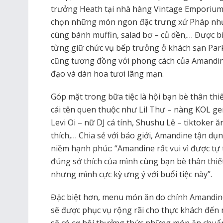
trưởng Heath tại nhà hàng Vintage Emporium
chọn những món ngon đặc trưng xứ Pháp như 
cùng bánh muffin, salad bơ – củ dền,… Được bi
từng giữ chức vụ bếp trưởng ở khách sạn Park
cũng tương đồng với phong cách của Amandin
đạo và dàn hoa tươi lãng mạn.
Góp mặt trong bữa tiệc là hội bạn bè thân thi
cái tên quen thuộc như Lil Thư – nàng KOL gen
Levi Oi – nữ DJ cá tính, Shushu Lê – tiktoker
thích,… Chia sẻ với báo giới, Amandine tận dụ
niềm hạnh phúc: “Amandine rất vui vì được tự 
đúng sở thích của mình cùng bạn bè thân thiết
nhưng mình cực kỳ ưng ý với buổi tiệc này”.
Đặc biệt hơn, menu món ăn do chính Amandin
sẽ được phục vụ rộng rãi cho thực khách đến