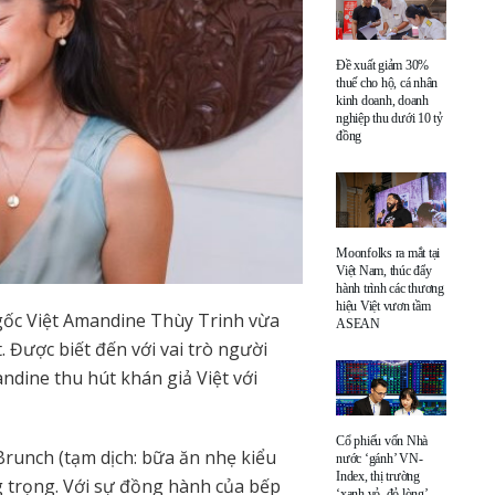
Đề xuất giảm 30%
thuế cho hộ, cá nhân
kinh doanh, doanh
nghiệp thu dưới 10 tỷ
đồng
Moonfolks ra mắt tại
Việt Nam, thúc đẩy
hành trình các thương
hiệu Việt vươn tầm
gốc Việt Amandine Thùy Trinh vừa
ASEAN
. Được biết đến với vai trò người
dine thu hút khán giả Việt với
Cổ phiếu vốn Nhà
Brunch (tạm dịch: bữa ăn nhẹ kiểu
nước ‘gánh’ VN-
Index, thị trường
 trọng. Với sự đồng hành của bếp
‘xanh vỏ, đỏ lòng’