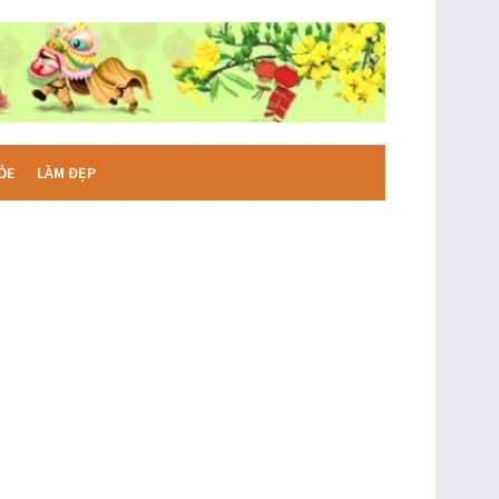
ỎE
LÀM ĐẸP