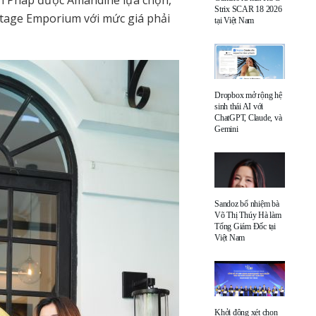
n Pháp được Amandine lựa chọn,
Strix SCAR 18 2026
tage Emporium với mức giá phải
tại Việt Nam
Dropbox mở rộng hệ
sinh thái AI với
ChatGPT, Claude, và
Gemini
Sandoz bổ nhiệm bà
Võ Thị Thúy Hà làm
Tổng Giám Đốc tại
Việt Nam
Khởi động xét chọn