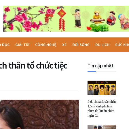
O DỤC
GIẢI TRÍ
CÔNG NGHỆ
XE
ĐỜI SỐNG
DU LỊCH
SỨC KH
h thân tổ chức tiệc
Tin cập nhật
5 dự án xuất sắc nhận
1,5 tỷ kinh phí làm
phim từ Dự án phim
ngắn CJ