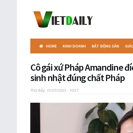
HOME
KINH DOANH
BẤT ĐỘNG SẢN
GIÁ
Cô gái xứ Pháp Amandine đíc
sinh nhật đúng chất Pháp
Thứ Bảy, 15/07/2023 - 10:57