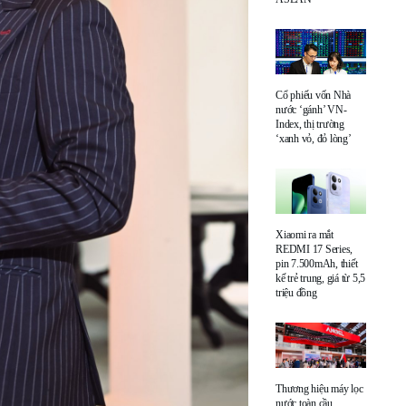
Cổ phiếu vốn Nhà
nước ‘gánh’ VN-
Index, thị trường
‘xanh vỏ, đỏ lòng’
Xiaomi ra mắt
REDMI 17 Series,
pin 7.500mAh, thiết
kế trẻ trung, giá từ 5,5
triệu đồng
Thương hiệu máy lọc
nước toàn cầu