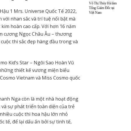
Võ Thị Thúy Hà làm
Tổng Giám Đốc tại
Hậu 1 Mrs. Universe Quốc Tế 2022,
Việt Nam
với nhan sắc và trí tuệ nổi bật mà
c kim hoàn cao cấp. Với hơn 16 năm
Kim cương Ngọc Châu Âu – thương
 cuộc thi sắc đẹp hàng đầu trong và
osmo Kid’s Star – Ngôi Sao Hoàn Vũ
 những thiết kế vương miện biểu
 Cosmo Vietnam và Miss Cosmo quốc
hanh Nga còn là một nhà hoạt động
 và sự phát triển toàn diện của trẻ
 nhiều cuộc thi hoa hậu lớn nhỏ
 tế, để lại dấu ấn bởi sự tinh tế,