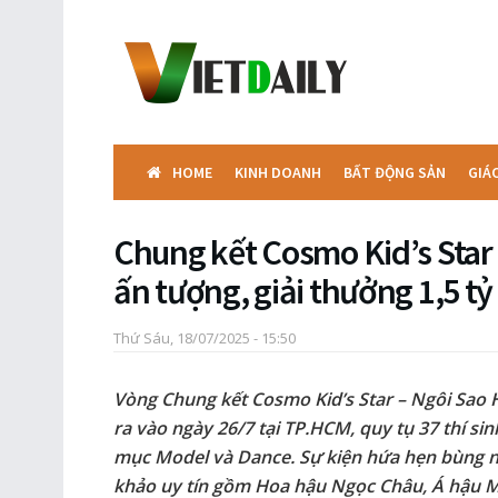
HOME
KINH DOANH
BẤT ĐỘNG SẢN
GIÁ
Chung kết Cosmo Kid’s Star
ấn tượng, giải thưởng 1,5 t
Thứ Sáu, 18/07/2025 - 15:50
Vòng Chung kết Cosmo Kid’s Star – Ngôi Sao 
ra vào ngày 26/7 tại TP.HCM, quy tụ 37 thí sin
mục Model và Dance. Sự kiện hứa hẹn bùng n
khảo uy tín gồm Hoa hậu Ngọc Châu, Á hậu 