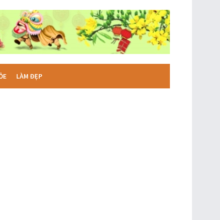
ỎE
LÀM ĐẸP