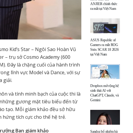
ANJIER chính thức
ra mắt tại Việt Nam
ASUS Republic of
Gamers ra mắt ROG
smo Kid’s Star – Ngôi Sao Hoàn Vũ
Strix SCAR 18 2026
tại Việt Nam
wer – trụ sở Cosmo Academy (600
. Đây là chặng cuối của hành trình
ong lĩnh vực Model và Dance, với sự
 giải.
Dropbox mở rộng hệ
sinh thái AI với
n và tính minh bạch của cuộc thi là
ChatGPT, Claude, và
Gemini
những gương mặt tiêu biểu đến từ
 đào tạo. Mỗi giám khảo đều sở hữu
 hứng tích cực cho thế hệ trẻ.
Trưởng Ban giám khảo
Sandoz bổ nhiệm bà