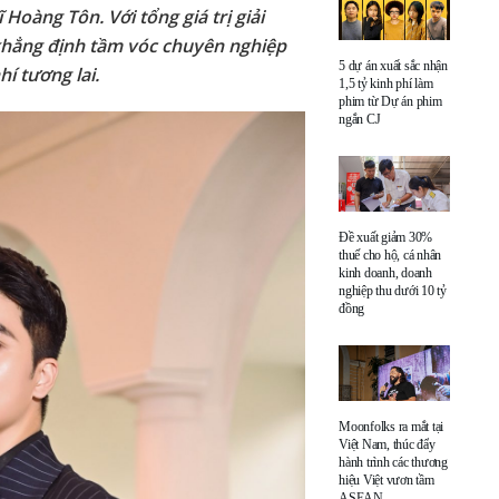
 Hoàng Tôn. Với tổng giá trị giải
c khẳng định tầm vóc chuyên nghiệp
5 dự án xuất sắc nhận
í tương lai.
1,5 tỷ kinh phí làm
phim từ Dự án phim
ngắn CJ
Đề xuất giảm 30%
thuế cho hộ, cá nhân
kinh doanh, doanh
nghiệp thu dưới 10 tỷ
đồng
Moonfolks ra mắt tại
Việt Nam, thúc đẩy
hành trình các thương
hiệu Việt vươn tầm
ASEAN