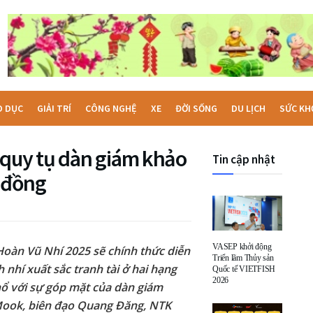
O DỤC
GIẢI TRÍ
CÔNG NGHỆ
XE
ĐỜI SỐNG
DU LỊCH
SỨC KH
 quy tụ dàn giám khảo
Tin cập nhật
ỷ đồng
VASEP khởi động
Hoàn Vũ Nhí 2025 sẽ chính thức diễn
Triển lãm Thủy sản
h nhí xuất sắc tranh tài ở hai hạng
Quốc tế VIETFISH
2026
ổ với sự góp mặt của dàn giám
Mook, biên đạo Quang Đăng, NTK