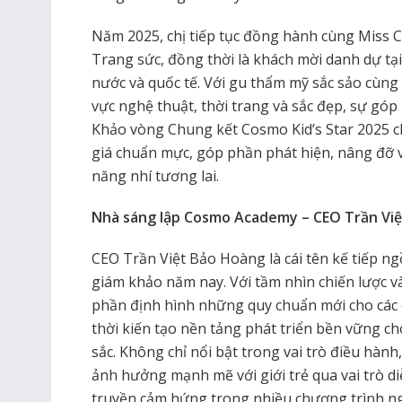
Năm 2025, chị tiếp tục đồng hành cùng Miss 
Trang sức, đồng thời là khách mời danh dự tại
nước và quốc tế. Với gu thẩm mỹ sắc sảo cùn
vực nghệ thuật, thời trang và sắc đẹp, sự góp
Khảo vòng Chung kết Cosmo Kid’s Star 2025 
giá chuẩn mực, góp phần phát hiện, nâng đỡ v
năng nhí tương lai.
Nhà sáng lập Cosmo Academy – CEO Trần Vi
CEO Trần Việt Bảo Hoàng là cái tên kế tiếp n
giám khảo năm nay. Với tầm nhìn chiến lược v
phần định hình những quy chuẩn mới cho các c
thời kiến tạo nền tảng phát triển bền vững 
sắc. Không chỉ nổi bật trong vai trò điều hàn
ảnh hưởng mạnh mẽ với giới trẻ qua vai trò di
truyền cảm hứng trong nhiều chương trình ng