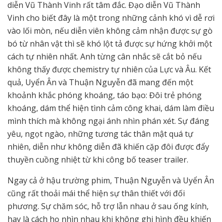
diễn Vũ Thành Vinh rất tâm đắc. Đạo diễn Vũ Thành
Vinh cho biết đây là một trong những cảnh khó vì dễ rơi
vào lối mòn, nếu diễn viên không cảm nhận được sự gò
bó từ nhân vật thì sẽ khó lột tả được sự hứng khởi một
cách tự nhiên nhất. Anh từng cân nhắc sẽ cắt bỏ nếu
không thấy được chemistry tự nhiên của Lực và Âu. Kết
quả, Uyển Ân và Thuận Nguyễn đã mang đến một
khoảnh khắc phóng khoáng, táo bạo: Đôi trẻ phóng
khoáng, dám thể hiện tình cảm công khai, dám làm điều
mình thích mà không ngại ánh nhìn phán xét. Sự đáng
yêu, ngọt ngào, những tương tác thân mật quá tự
nhiên, diễn như không diễn đã khiến cặp đôi được đẩy
thuyền cuồng nhiệt từ khi công bố teaser trailer.
Ngay cả ở hậu trường phim, Thuận Nguyễn và Uyển Ân
cũng rất thoải mái thể hiện sự thân thiết với đối
phương. Sự chăm sóc, hỗ trợ lẫn nhau ở sau ống kính,
hay là cách họ nhìn nhau khi không ghi hình đều khiến