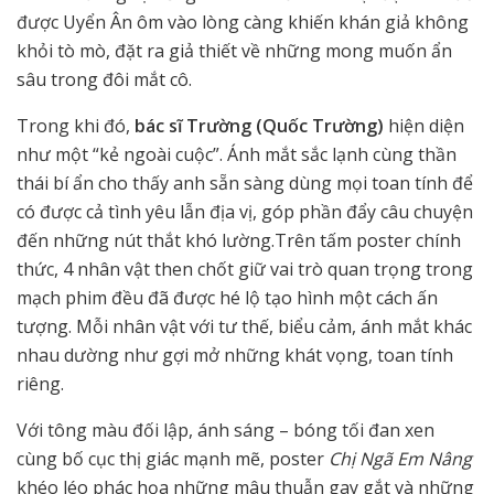
được Uyển Ân ôm vào lòng càng khiến khán giả không
khỏi tò mò, đặt ra giả thiết về những mong muốn ẩn
sâu trong đôi mắt cô.
Trong khi đó,
bác sĩ Trường (Quốc Trường)
hiện diện
như một “kẻ ngoài cuộc”. Ánh mắt sắc lạnh cùng thần
thái bí ẩn cho thấy anh sẵn sàng dùng mọi toan tính để
có được cả tình yêu lẫn địa vị, góp phần đẩy câu chuyện
đến những nút thắt khó lường.Trên tấm poster chính
thức, 4 nhân vật then chốt giữ vai trò quan trọng trong
mạch phim đều đã được hé lộ tạo hình một cách ấn
tượng. Mỗi nhân vật với tư thế, biểu cảm, ánh mắt khác
nhau dường như gợi mở những khát vọng, toan tính
riêng.
Với tông màu đối lập, ánh sáng – bóng tối đan xen
cùng bố cục thị giác mạnh mẽ, poster
Chị Ngã Em Nâng
khéo léo phác họa những mâu thuẫn gay gắt và những