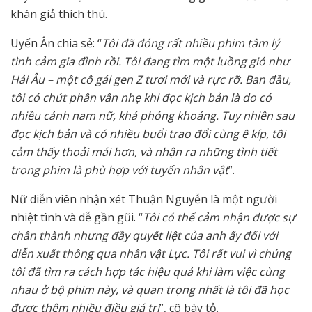
khán giả thích thú.
Uyển Ân chia sẻ: “
Tôi đã đóng rất nhiều phim tâm lý
tình cảm gia đình rồi. Tôi đang tìm một luồng gió như
Hải Âu – một cô gái gen Z tươi mới và rực rỡ. Ban đầu,
tôi có chút phân vân nhẹ khi đọc kịch bản là do có
nhiều cảnh nam nữ, khá phóng khoáng. Tuy nhiên sau
đọc kịch bản và có nhiều buổi trao đổi cùng ê kíp, tôi
cảm thấy thoải mái hơn, và nhận ra những tình tiết
trong phim là phù hợp với tuyến nhân vật
”.
Nữ diễn viên nhận xét Thuận Nguyễn là một người
nhiệt tình và dễ gần gũi. “
Tôi có thể cảm nhận được sự
chân thành nhưng đầy quyết liệt của anh ấy đối với
diễn xuất thông qua nhân vật Lực. Tôi rất vui vì chúng
tôi đã tìm ra cách hợp tác hiệu quả khi làm việc cùng
nhau ở bộ phim này, và quan trọng nhất là tôi đã học
được thêm nhiều điều giá trị
”, cô bày tỏ.