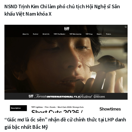
NSND Trịnh Kim Chi làm phó chủ tịch Hội Nghệ sĩ Sân
khấu Việt Nam khóa X
“Giấc mơ là ốc sên” nhận đề cử chính thức tại LHP danh
giá bậc nhất Bắc Mỹ