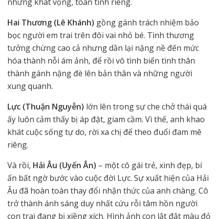
những khát vọng, toan tính riêng.
Hai Thương (Lê Khánh)
gồng gánh trách nhiệm bảo
bọc người em trai trên đôi vai nhỏ bé. Tình thương
tưởng chừng cao cả nhưng dần lại nặng nề đến mức
hóa thành nỗi ám ảnh, để rồi vô tình biến tình thân
thành gánh nặng đè lên bản thân và những người
xung quanh.
Lực (Thuận Nguyễn)
lớn lên trong sự che chở thái quá
ấy luôn cảm thấy bị áp đặt, giam cầm. Vì thế, anh khao
khát cuộc sống tự do, rời xa chị để theo đuổi đam mê
riêng.
Và rồi,
Hải Âu (Uyển Ân)
– một cô gái trẻ, xinh đẹp, bí
ẩn bất ngờ bước vào cuộc đời Lực. Sự xuất hiện của Hải
Âu đã hoàn toàn thay đổi nhận thức của anh chàng. Cô
trở thành ánh sáng duy nhất cứu rỗi tâm hồn người
con trai đang bị xiềng xích. Hình ảnh con lật đật màu đỏ