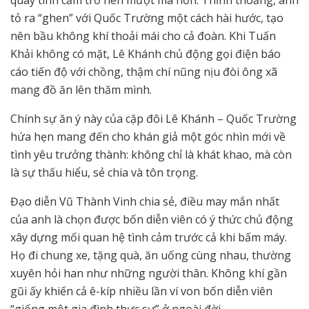
tỏ ra “ghen” với Quốc Trường một cách hài hước, tạo
nên bầu không khí thoải mái cho cả đoàn. Khi Tuấn
Khải không có mặt, Lê Khánh chủ động gọi điện báo
cáo tiến độ với chồng, thậm chí nũng nịu đòi ông xã
mang đồ ăn lên thăm mình.
Chính sự ăn ý này của cặp đôi Lê Khánh – Quốc Trường
hứa hẹn mang đến cho khán giả một góc nhìn mới về
tình yêu trưởng thành: không chỉ là khát khao, mà còn
là sự thấu hiểu, sẻ chia và tôn trọng.
Đạo diễn Vũ Thành Vinh chia sẻ, điều may mắn nhất
của anh là chọn được bốn diễn viên có ý thức chủ động
xây dựng mối quan hệ tình cảm trước cả khi bấm máy.
Họ đi chung xe, tặng quà, ăn uống cùng nhau, thường
xuyên hỏi han như những người thân. Không khí gần
gũi ấy khiến cả ê-kíp nhiều lần ví von bốn diễn viên
“giống một gia đình thực sự” ở ngoài đời.