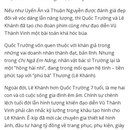
Nếu như Uyển Ân và Thuận Nguyễn được đánh giá đẹp
đôi về vóc dáng lẫn năng lượng, thì Quốc Trường và Lê
Khánh đã tạo cho đoàn phim cũng như đạo diễn Vũ
Thành Vinh một bài toán khá hóc búa.
Quốc Trường vốn quen thuộc với khán giả trong
những vai doanh nhân thành đạt, bản lĩnh. Nhưng
trong
Chị Ngã Em Nâng
, nhân vật bác sĩ Trường lại là
một “hồng hài nhi”, đang trong mối quan hệ tình – tiền
phức tạp với “phú bà” Thương (Lê Khánh).
Ngoài đời, Lê Khánh hơn Quốc Trường 7 tuổi, là mẹ hai
con và có cuộc sống gia đình êm ấm. Chính sự chênh
lệch tuổi đời lẫn hình tượng khiến đạo diễn Vũ Thành
Vinh phải cân nhắc kỹ lưỡng trong khâu tạo hình cho
Lê Khánh. Ê-kíp đã mời các chuyên gia thiết kế hình
ảnh, đầu tư hàng tỷ đồng về trang phục, phụ kiện, giày