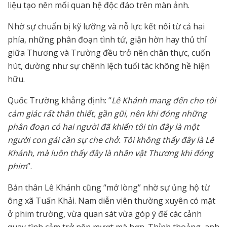
liệu tạo nên mối quan hệ độc đáo trên màn ảnh.
Nhờ sự chuẩn bị kỹ lưỡng và nỗ lực kết nối từ cả hai
phía, những phân đoạn tình tứ, giận hờn hay thủ thỉ
giữa Thương và Trường đều trở nên chân thực, cuốn
hút, dường như sự chênh lệch tuổi tác không hề hiện
hữu.
Quốc Trường khẳng định: “
Lê Khánh mang đến cho tôi
cảm giác rất thân thiết, gần gũi, nên khi đóng những
phân đoạn có hai người đã khiến tôi tin đây là một
người con gái cần sự che chở. Tôi không thấy đây là Lê
Khánh, mà luôn thấy đây là nhân vật Thương khi đóng
phim
”.
Bản thân Lê Khánh cũng “mở lòng” nhờ sự ủng hộ từ
ông xã Tuấn Khải. Nam diễn viên thường xuyên có mặt
ở phim trường, vừa quan sát vừa góp ý để các cảnh
quay tình cảm trở nên mượt mà hơn. Thỉnh thoảng, anh