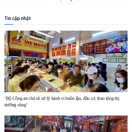
Tin cập nhật
‘Bộ Công an chủ trì xử lý hành vi buôn lậu, đầu cơ, thao túng thị
trường vàng’