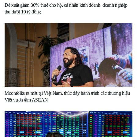
Đề xuất giảm 30% thuế cho hộ, cá nhân kinh doanh, doanh nghiệp
thu dưới 10 tỷ đồng
Moonfolks ra mắt tại Việt Nam, thúc đẩy hành trình các thương hiệu
Việt vươn tầm ASEAN