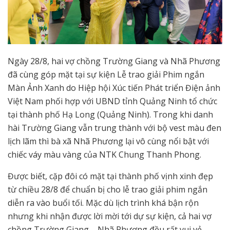
Ngày 28/8, hai vợ chồng Trường Giang và Nhã Phương
đã cùng góp mặt tại sự kiện Lễ trao giải Phim ngắn
Màn Ảnh Xanh do Hiệp hội Xúc tiến Phát triển Điện ảnh
Việt Nam phối hợp với UBND tỉnh Quảng Ninh tổ chức
tại thành phố Hạ Long (Quảng Ninh). Trong khi danh
hài Trường Giang vẫn trung thành với bộ vest màu đen
lịch lãm thì bà xã Nhã Phương lại vô cùng nổi bật với
chiếc váy màu vàng của NTK Chung Thanh Phong.
Được biết, cặp đôi có mặt tại thành phố vịnh xinh đẹp
từ chiều 28/8 để chuẩn bị cho lễ trao giải phim ngắn
diễn ra vào buổi tối. Mặc dù lịch trình khá bận rộn
nhưng khi nhận được lời mời tới dự sự kiện, cả hai vợ
chồng Trường Giang – Nhã Phương đều rất vui vẻ