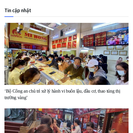
Tin cập nhật
‘Bộ Công an chủ trì xử lý hành vi buôn lậu, đầu cơ, thao túng thị
trường vàng’