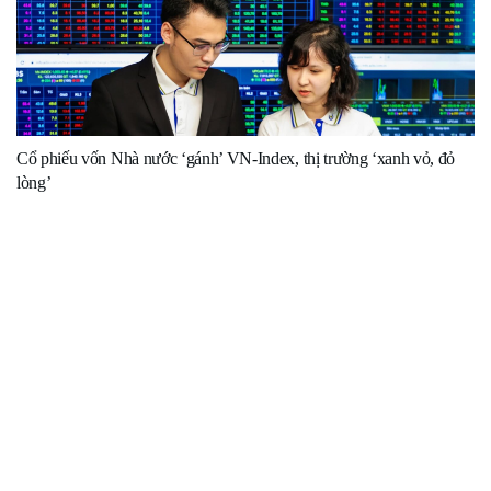
Cổ phiếu vốn Nhà nước ‘gánh’ VN-Index, thị trường ‘xanh vỏ, đỏ
lòng’