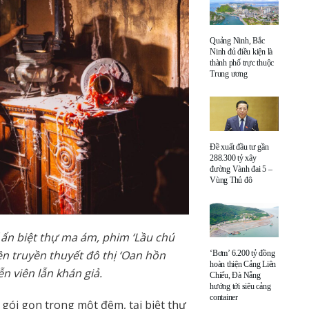
Quảng Ninh, Bắc
Ninh đủ điều kiện là
thành phố trực thuộc
Trung ương
Đề xuất đầu tư gần
288.300 tỷ xây
đường Vành đai 5 –
Vùng Thủ đô
 ẩn biệt thự ma ám, phim ‘Lầu chú
ền truyền thuyết đô thị ‘Oan hồn
‘Bơm’ 6.200 tỷ đồng
hoàn thiện Cảng Liên
ễn viên lẫn khán giả.
Chiểu, Đà Nẵng
hướng tới siêu cảng
container
a
gói
gọn trong một đêm, tại biệt thự