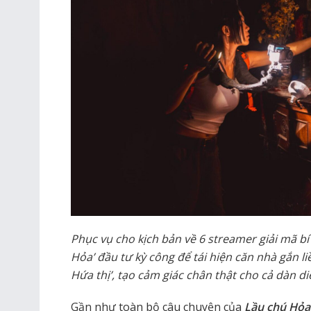
Phục vụ cho kịch bản về 6 streamer giải mã bí
Hỏa’ đầu tư kỳ công để tái hiện căn nhà gắn li
Hứa thị’, tạo cảm giác chân thật cho cả dàn di
Gần như toàn bộ câu chuyện của
Lầu chú Hỏ