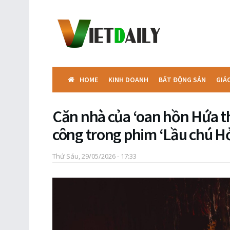
HOME
KINH DOANH
BẤT ĐỘNG SẢN
GIÁ
Căn nhà của ‘oan hồn Hứa t
công trong phim ‘Lầu chú H
Thứ Sáu, 29/05/2026 - 17:33