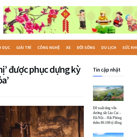
O DỤC
GIẢI TRÍ
CÔNG NGHỆ
XE
ĐỜI SỐNG
DU LỊCH
SỨC KH
hị’ được phục dựng kỳ
Tin cập nhật
ỏa’
Đề xuất tăng vốn
đường sắt Lào Cai –
Hà Nội – Hải Phòng
thêm 86.108 tỷ đồng