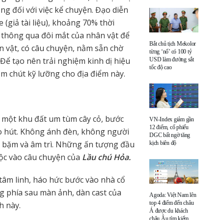
ng đối với việc kể chuyện. Đạo diễn
(giả tài liệu), khoảng 70% thời
 thông qua đôi mắt của nhân vật để
Bắt chủ tịch Mekolor
n vật, có câu chuyện, nằm sẵn chờ
từng ‘nổ’ có 100 tỷ
Để tạo nên trải nghiệm kinh dị hiệu
USD làm đường sắt
tốc độ cao
m chút kỹ lưỡng cho địa điểm này.
a một khu đất um tùm cây cỏ, bước
VN-Index giảm gần
12 điểm, cổ phiếu
eo hút. Không ánh đèn, không người
DGC bất ngờ tăng
ụi bặm và âm trì. Những ấn tượng đầu
kịch biên độ
ộc vào câu chuyện của
Lầu chú Hỏa.
tâm linh, háo hức bước vào nhà cổ
ng phía sau màn ảnh, dàn cast của
Agoda: Việt Nam lên
top 4 điểm đến châu
h này.
Á được du khách
châu Âu tìm kiếm