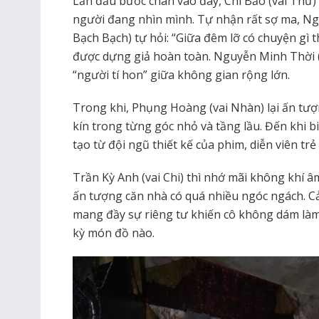
Lần đầu bước chân vào đây, Chi Bảo (vai Thư) 
người đang nhìn mình. Tự nhận rất sợ ma, N
Bạch Bạch) tự hỏi: “Giữa đêm lỡ có chuyện gì th
được dựng giả hoàn toàn. Nguyễn Minh Thời 
“người tí hon” giữa không gian rộng lớn.
Trong khi, Phụng Hoàng (vai Nhàn) lại ấn tư
kín trong từng góc nhỏ và tầng lầu. Đến khi 
tạo từ đội ngũ thiết kế của phim, diễn viên trẻ
Trần Kỳ Anh (vai Chi) thì nhớ mãi không khí â
ấn tượng căn nhà có quá nhiều ngóc ngách. Cả
mang đầy sự riêng tư khiến cô không dám làm
kỳ món đồ nào.