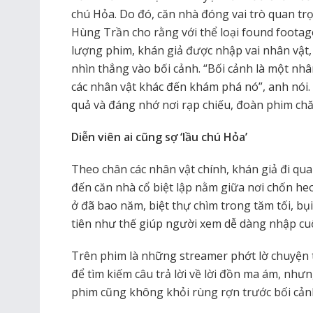
chú Hỏa. Do đó, căn nhà đóng vai trò quan trọ
Hùng Trần cho rằng với thể loại found footage 
lượng phim, khán giả được nhập vai nhân vật,
nhìn thẳng vào bối cảnh. “Bối cảnh là một nhâ
các nhân vật khác đến khám phá nó”, anh nói. 
quả và đáng nhớ nơi rạp chiếu, đoàn phim
chă
Diễn viên ai cũng sợ ‘lầu chú Hỏa’
Theo chân các nhân vật chính, khán giả đi qu
đến căn nhà cổ biệt lập nằm giữa nơi chốn h
ở đã bao năm, biệt thự chìm trong tăm tối, b
tiên như thế giúp người xem dễ dàng nhập cu
Trên phim là những streamer phớt lờ chuyện 
để tìm kiếm câu trả lời về lời đồn ma ám, như
phim cũng không khỏi rùng rợn trước bối cản