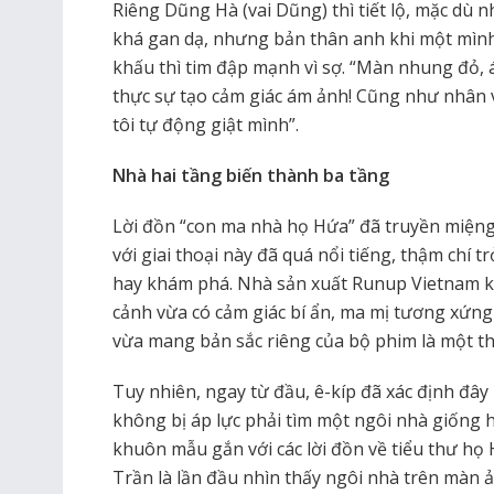
Riêng Dũng Hà (vai Dũng) thì tiết lộ, mặc dù 
khá gan dạ, nhưng bản thân anh khi một mì
khấu thì tim đập mạnh vì sợ. “Màn nhung đỏ, 
thực sự tạo cảm giác ám ảnh! Cũng như nhân vậ
tôi tự động giật mình”.
Nhà hai tầng biến thành ba tầng
Lời đồn “con ma nhà họ Hứa” đã truyền miện
với giai thoại này đã quá nổi tiếng, thậm chí 
hay khám phá. Nhà sản xuất Runup Vietnam k
cảnh vừa có cảm giác bí ẩn, ma mị tương xứng 
vừa mang bản sắc riêng của bộ phim là một th
Tuy nhiên, ngay từ đầu, ê-kíp đã xác định đây
không bị áp lực phải tìm một ngôi nhà giống
khuôn mẫu gắn với các lời đồn về tiểu thư h
Trần là lần đầu nhìn thấy ngôi nhà trên màn 