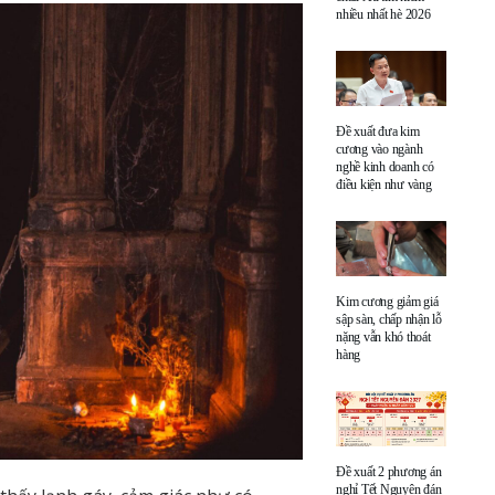
nhiều nhất hè 2026
Đề xuất đưa kim
cương vào ngành
nghề kinh doanh có
điều kiện như vàng
Kim cương giảm giá
sập sàn, chấp nhận lỗ
nặng vẫn khó thoát
hàng
Đề xuất 2 phương án
nghỉ Tết Nguyên đán