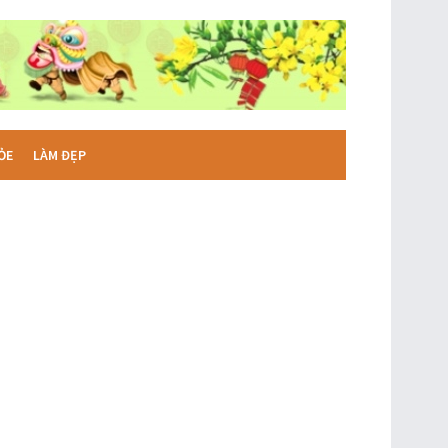
ỎE
LÀM ĐẸP