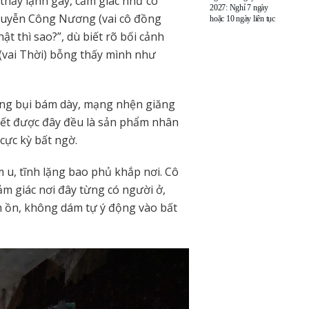
thấy lạnh gáy, cảm giác như có
2027: Nghỉ 7 ngày
guyễn Công Nương (vai cô đồng
hoặc 10 ngày liên tục
ật thì sao?”, dù biết rõ bối cảnh
(vai Thời) bỗng thấy mình như
ợng bụi bám dày, mạng nhện giăng
biết được đây đều là sản phẩm nhân
 cực kỳ bất ngờ.
m u, tĩnh lặng bao phủ khắp nơi. Cô
m giác nơi đây từng có người ở,
 ồn, không dám tự ý động vào bất