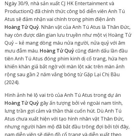
Ngày 30/9, nhà sản xuất CJ HK Entertainment và
ProductionQ đã chính thức công bố diễn viên Anh Tú
Atus sẽ đảm nhận vai chính trong phim điện ảnh
Hoàng Tử Quỷ
. Nhân vật của Anh Tú Atus là Thân Đức,
hay còn được dân gian lưu truyền như một vị Hoàng Tử
Quỷ – kẻ mang dòng máu nửa người, nửa quỷ với âm
mưu đẫm máu.
Hoàng Tử Quỷ
cũng đánh dấu lần đầu
tiên Anh Tú Atus đóng phim kinh dị cổ trang, hứa hẹn
khiến khán giả bất ngờ với màn lột xác trên màn ảnh
rộng sau gần 2 năm vắng bóng từ Gặp Lại Chị Bầu
(2024).
Hình ảnh hé lộ vai trò của Anh Tú Atus trong dự án
Hoàng Tử Quỷ
gây ấn tượng bởi vẻ ngoài nam tính,
lưng trần gợi cảm và thần thái cuốn hút. Dù Anh Tú
Atus chưa xuất hiện với tạo hình nhân vật Thân Đức,
nhưng người hâm mộ đã bắt đầu trông đợi bởi tới đây,
nam diễn viên sẽ diện đồ cổ trang và diễn xuất theo