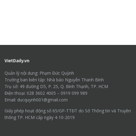
VietDaily.vn
Quản lý nội dung: Phạm Đức Quỳnh
Trưởng ban biên tập: Nhà báo Nguyễn Thanh Bình
Trụ sở: 49 đường D5, P. 25, Q. Bình Thạnh, TP. HCM
Điện thoại: 028 3602 4005 – 0919 099 989
Email: ducquynh001@gmail.com
Giấy phép hoạt động số 65/GP-TTĐT do Sở Thông tin và Truyền
thông TP. HCM cấp ngày 4-10-2019