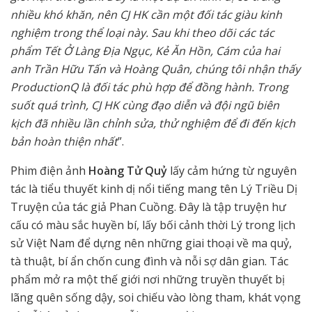
nhiều khó khăn, nên CJ HK cần một đối tác giàu kinh
nghiệm trong thể loại này. Sau khi theo dõi các tác
phẩm Tết Ở Làng Địa Ngục, Kẻ Ăn Hồn, Cám của hai
anh Trần Hữu Tấn và Hoàng Quân, chúng tôi nhận thấy
ProductionQ là đối tác phù hợp để đồng hành. Trong
suốt quá trình, CJ HK cùng đạo diễn và đội ngũ biên
kịch đã nhiều lần chỉnh sửa, thử nghiệm để đi đến kịch
bản hoàn thiện nhất
”.
Phim điện ảnh
Hoàng Tử Quỷ
lấy cảm hứng từ nguyên
tác là tiểu thuyết kinh dị nổi tiếng mang tên Lý Triều Dị
Truyện của tác giả Phan Cuồng. Đây là tập truyện hư
cấu có màu sắc huyền bí, lấy bối cảnh thời Lý trong lịch
sử Việt Nam để dựng nên những giai thoại về ma quỷ,
tà thuật, bí ẩn chốn cung đình và nỗi sợ dân gian. Tác
phẩm mở ra một thế giới nơi những truyền thuyết bị
lãng quên sống dậy, soi chiếu vào lòng tham, khát vọng