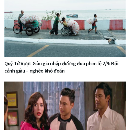
Quý Tử Vượt Giàu gia nhập đường đua phim lễ 2/9: Bối
cảnh giàu – nghèo khó đoán