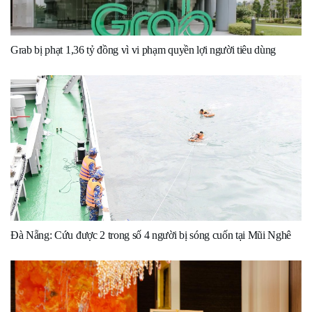
Grab bị phạt 1,36 tỷ đồng vì vi phạm quyền lợi người tiêu dùng
Đà Nẵng: Cứu được 2 trong số 4 người bị sóng cuốn tại Mũi Nghê