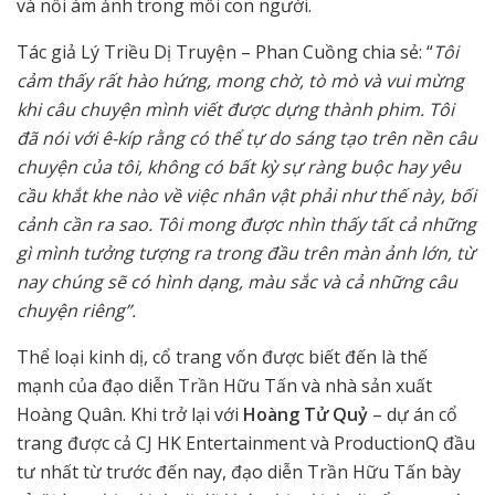
và nỗi ám ảnh trong mỗi con người.
Tác giả Lý Triều Dị Truyện – Phan Cuồng chia sẻ: “
Tôi
cảm thấy rất hào hứng, mong chờ, tò mò và vui mừng
khi câu chuyện mình viết được dựng thành phim. Tôi
đã nói với ê-kíp rằng có thể tự do sáng tạo trên nền câu
chuyện của tôi, không có bất kỳ sự ràng buộc hay yêu
cầu khắt khe nào về việc nhân vật phải như thế này, bối
cảnh cần ra sao. Tôi mong được nhìn thấy tất cả những
gì mình tưởng tượng ra trong đầu trên màn ảnh lớn, từ
nay chúng sẽ có hình dạng, màu sắc và cả những câu
chuyện riêng”.
Thể loại kinh dị, cổ trang vốn được biết đến là thế
mạnh của đạo diễn Trần Hữu Tấn và nhà sản xuất
Hoàng Quân. Khi trở lại với
Hoàng Tử Quỷ
– dự án cổ
trang được cả CJ HK Entertainment và ProductionQ đầu
tư nhất từ trước đến nay, đạo diễn Trần Hữu Tấn bày