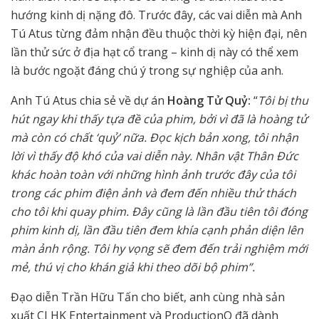
hướng kinh dị nặng đô. Trước đây, các vai diễn mà Anh
Tú Atus từng đảm nhận đều thuộc thời kỳ hiện đại, nên
lần thử sức ở địa hạt cổ trang – kinh dị này có thể xem
là bước ngoặt đáng chú ý trong sự nghiệp của anh.
Anh Tú Atus chia sẻ về dự án
Hoàng Tử Quỷ:
“
Tôi bị thu
hút ngay khi thấy tựa đề của phim, bởi vì đã là hoàng tử
mà còn có chất ‘quỷ’ nữa. Đọc kịch bản xong, tôi nhận
lời vì thấy độ khó của vai diễn này. Nhân vật Thân Đức
khác hoàn toàn với những hình ảnh trước đây của tôi
trong các phim điện ảnh và đem đến nhiều thử thách
cho tôi khi quay phim. Đây cũng là lần đầu tiên tôi đóng
phim kinh dị, lần đầu tiên đem khía cạnh phản diện lên
màn ảnh rộng. Tôi hy vọng sẽ đem đến trải nghiệm mới
mẻ, thú vị cho khán giả khi theo dõi bộ phim”.
Đạo diễn Trần Hữu Tấn cho biết, anh cùng nhà sản
xuất CJ HK Entertainment và ProductionQ đã dành