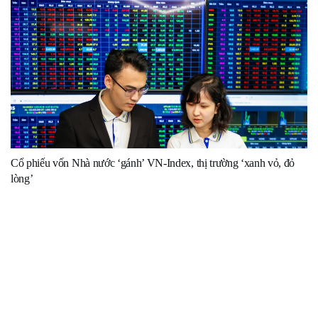
Cổ phiếu vốn Nhà nước ‘gánh’ VN-Index, thị trường ‘xanh vỏ, đỏ
lòng’