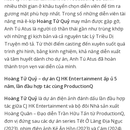
nhiều thời gian ở khâu tuyển chọn diễn viên để tìm ra
gương mặt phù hợp nhất. Trong số những diễn viên tài
năng mà ê-kíp
Hoàng Tử Quỷ
may mắn được gặp gỡ,
Anh Tú Atus là người có thần thái gần như trùng khớp
với những gì kịch bản và cả nguyên tác Lý Triều Dị
Truyện mô tả. Từ thời điểm casting đến xuyên suốt quá
trình ghi hình, bằng kinh nghiệm, khả năng diễn xuất
và tâm huyết dành cho dự án, Anh Tú Atus đã hoàn
thành trọn vẹn vai diễn của mình.
Hoàng Tử Quỷ – dự án CJ HK Entertainment ấp ủ 5
năm, lần đầu hợp tác cùng ProductionQ
Hoàng Tử Quỷ
là dự án điện ảnh đánh dấu lần đầu hợp
tác giữa CJ HK Entertainment và bộ đôi Nhà sản xuất
Hoàng Quân – Đạo diễn Trần Hữu Tấn từ ProductionQ,
đơn vị đứng sau các dự án series Tết Ở Làng Địa Ngục
(2023), phim điện ảnh Kẻ Ăn Hồn (2023) và Cám (2024).