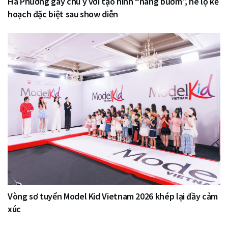
Hà Phương gây chú ý với tạo hình “nàng bướm”, hé lộ kế
hoạch đặc biệt sau show diễn
Vòng sơ tuyển Model Kid Vietnam 2026 khép lại đầy cảm
xúc