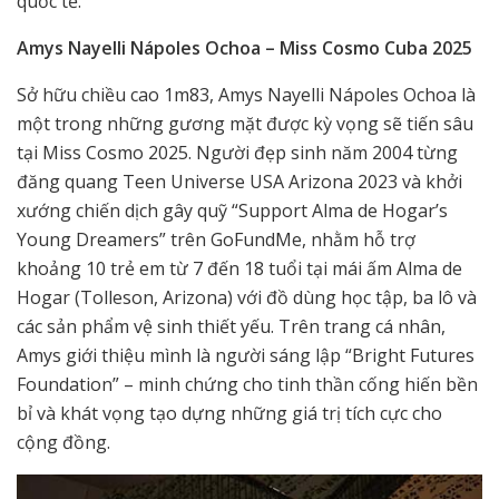
quốc tế.
Amys Nayelli Nápoles Ochoa – Miss Cosmo Cuba 2025
Sở hữu chiều cao 1m83, Amys Nayelli Nápoles Ochoa là
một trong những gương mặt được kỳ vọng sẽ tiến sâu
tại Miss Cosmo 2025. Người đẹp sinh năm 2004 từng
đăng quang Teen Universe USA Arizona 2023 và khởi
xướng chiến dịch gây quỹ “Support Alma de Hogar’s
Young Dreamers” trên GoFundMe, nhằm hỗ trợ
khoảng 10 trẻ em từ 7 đến 18 tuổi tại mái ấm Alma de
Hogar (Tolleson, Arizona) với đồ dùng học tập, ba lô và
các sản phẩm vệ sinh thiết yếu. Trên trang cá nhân,
Amys giới thiệu mình là người sáng lập “Bright Futures
Foundation” – minh chứng cho tinh thần cống hiến bền
bỉ và khát vọng tạo dựng những giá trị tích cực cho
cộng đồng.