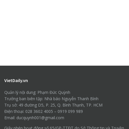
VietDaily.vn
Quản lý nội dung: Phạm Đức Quỳnh
Trưởng ban biên tập: Nhà báo Nguyễn Thanh Bình
Trụ sở: 49 đường D5, P. 25, Q. Bình Thạnh, TP. HCM
Điện thoại: 028 3602 4005 – 0919 099 989
Email: ducquynh001@gmail.com
Giấy phép hoạt động số 65/GP-TTĐT do Sở Thông tin và Truyền