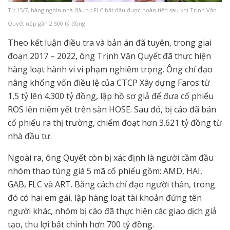
Từ 15/7, hàng nghìn nhà đầu tư FLC bắt đầu được hoàn tiền sau khi Trịnh Văn
Quyết nộp gần 2.500 tỷ đồng.
Theo kết luận điều tra và bản án đã tuyên, trong giai
đoạn 2017 – 2022, ông Trịnh Văn Quyết đã thực hiện
hàng loạt hành vi vi phạm nghiêm trọng. Ông chỉ đạo
nâng khống vốn điều lệ của CTCP Xây dựng Faros từ
1,5 tỷ lên 4.300 tỷ đồng, lập hồ sơ giả để đưa cổ phiếu
ROS lên niêm yết trên sàn HOSE. Sau đó, bị cáo đã bán
cổ phiếu ra thị trường, chiếm đoạt hơn 3.621 tỷ đồng từ
nhà đầu tư.
Ngoài ra, ông Quyết còn bị xác định là người cầm đầu
nhóm thao túng giá 5 mã cổ phiếu gồm: AMD, HAI,
GAB, FLC và ART. Bằng cách chỉ đạo người thân, trong
đó có hai em gái, lập hàng loạt tài khoản đứng tên
người khác, nhóm bị cáo đã thực hiện các giao dịch giả
tạo, thu lợi bất chính hơn 700 tỷ đồng.