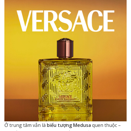
Ở trung tâm vẫn là
biểu tượng Medusa
quen thuộc –