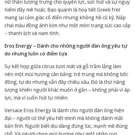
nữ thần tượng trưng cho quyền lực, sức hút và sự nguy
hiểm đầy mê hoặc. Bao quanh là hoạ tiết Greek fret
mang lại cảm giác cổ điển nhưng không hề cũ kỹ. Nắp
chai màu đồng ánh kim như một món trang sức cao cấp
– thanh lịch và nam tính.
Eros Energy – Dành cho những người đàn ông yêu tự
do nhưng luôn có điểm tựa
Sự kết hợp giữa citrus tươi mát và gỗ trầm lắng làm
nên một mùi hương cân bằng: trẻ trung mà không bốc
đồng, tự do nhưng vẫn đầy chiều sâu. Đó là thứ năng
lượng khiến người khác muốn ở gần – không phải vì áp
lực, mà vì cuốn hút tự nhiên.
Versace Eros Energy là dành cho người đàn ông hiện
đại – người có thể yêu hết mình mà không đánh mất
bản lĩnh. Người biết dịu dàng đúng lúc, mạnh mẽ đúng
chỗ. Và người chọn mùi hương như một phần con