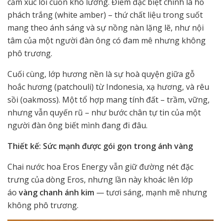
cảm xúc lôi cuốn khó lường. Điểm đặc biệt chính là hổ
phách trắng (white amber) – thứ chất liệu trong suốt
mang theo ánh sáng và sự nồng nàn lặng lẽ, như nội
tâm của một người đàn ông có đam mê nhưng không
phô trương.
Cuối cùng, lớp hương nền là sự hoà quyện giữa gỗ
hoắc hương (patchouli) từ Indonesia, xạ hương, và rêu
sồi (oakmoss). Một tổ hợp mang tính đất – trầm, vững,
nhưng vẫn quyến rũ – như bước chân tự tin của một
người đàn ông biết mình đang đi đâu.
Thiết kế: Sức mạnh được gói gọn trong ánh vàng
Chai nước hoa Eros Energy vẫn giữ đường nét đặc
trưng của dòng Eros, nhưng lần này khoác lên lớp
áo
vàng chanh ánh kim
— tươi sáng, mạnh mẽ nhưng
không phô trương.