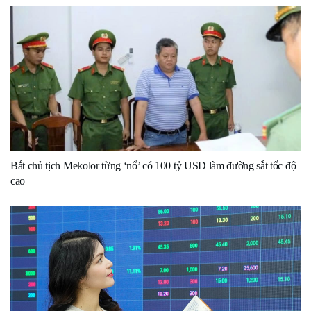
Bắt chủ tịch Mekolor từng ‘nổ’ có 100 tỷ USD làm đường sắt tốc độ
cao