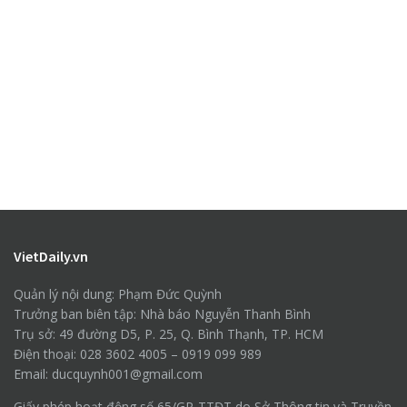
VietDaily.vn
Quản lý nội dung: Phạm Đức Quỳnh
Trưởng ban biên tập: Nhà báo Nguyễn Thanh Bình
Trụ sở: 49 đường D5, P. 25, Q. Bình Thạnh, TP. HCM
Điện thoại: 028 3602 4005 – 0919 099 989
Email: ducquynh001@gmail.com
Giấy phép hoạt động số 65/GP-TTĐT do Sở Thông tin và Truyền