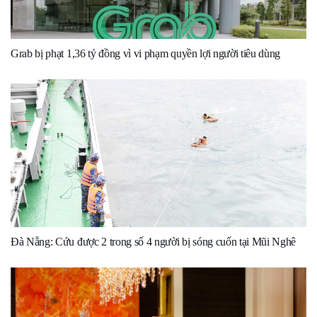
Grab bị phạt 1,36 tỷ đồng vì vi phạm quyền lợi người tiêu dùng
Đà Nẵng: Cứu được 2 trong số 4 người bị sóng cuốn tại Mũi Nghê