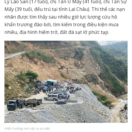
Lý Láo San (17 tuổi), chị Tẩn U Mẩy (41 tuổi), chị Tẩn Sự
Mẩy (39 tuổi, đểu trú tại tỉnh Lai Châu). Thi thể các nạn
nhân được tìm thấy sau nhiều giờ lực lượng cứu hộ
khẩn trương đào bới, tìm kiếm trong điều kiện mưa
nhiều, địa hình hiểm trở, đất đá sạt lở phức tạp.
Hiện trường nơi xảy ra sự việc.