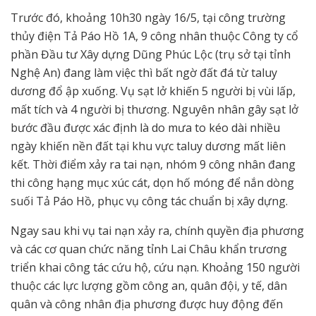
Trước đó, khoảng 10h30 ngày 16/5, tại công trường
thủy điện Tả Páo Hồ 1A, 9 công nhân thuộc Công ty cổ
phần Đầu tư Xây dựng Dũng Phúc Lộc (trụ sở tại tỉnh
Nghệ An) đang làm việc thì bất ngờ đất đá từ taluy
dương đổ ập xuống. Vụ sạt lở khiến 5 người bị vùi lấp,
mất tích và 4 người bị thương. Nguyên nhân gây sạt lở
bước đầu được xác định là do mưa to kéo dài nhiều
ngày khiến nền đất tại khu vực taluy dương mất liên
kết. Thời điểm xảy ra tai nạn, nhóm 9 công nhân đang
thi công hạng mục xúc cát, dọn hố móng để nắn dòng
suối Tả Páo Hồ, phục vụ công tác chuẩn bị xây dựng.
Ngay sau khi vụ tai nạn xảy ra, chính quyền địa phương
và các cơ quan chức năng tỉnh Lai Châu khẩn trương
triển khai công tác cứu hộ, cứu nạn. Khoảng 150 người
thuộc các lực lượng gồm công an, quân đội, y tế, dân
quân và công nhân địa phương được huy động đến