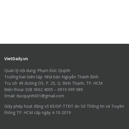
VietDaily.vn
Quản lý nội dung: Phạm Đức Quỳnh
Trưởng ban biên tập: Nhà báo Nguyễn Thanh Bình
Trụ sở: 49 đường D5, P. 25, Q. Bình Thạnh, TP. HCM
Điện thoại: 028 3602 4005 – 0919 099 989
Email: ducquynh001@gmail.com
Giấy phép hoạt động số 65/GP-TTĐT do Sở Thông tin và Truyền
thông TP. HCM cấp ngày 4-10-2019